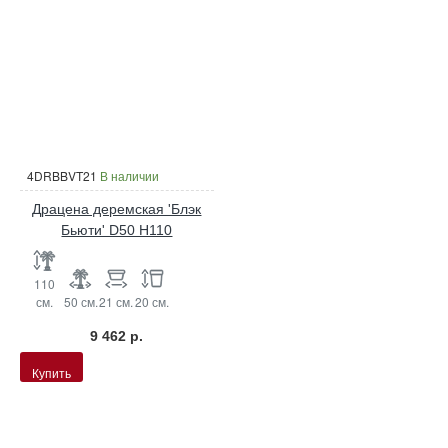
4DRBBVT21
В наличии
Драцена деремская 'Блэк
Бьюти' D50 H110
110
см.
50 см.
21 см.
20 см.
9 462 р.
Купить