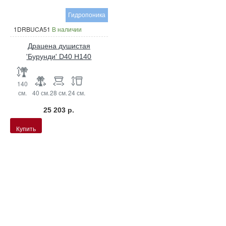
Гидропоника
1DRBUCA51
В наличии
Драцена душистая
'Бурунди' D40 H140
140
см.
40 см.
28 см.
24 см.
25 203 р.
Купить