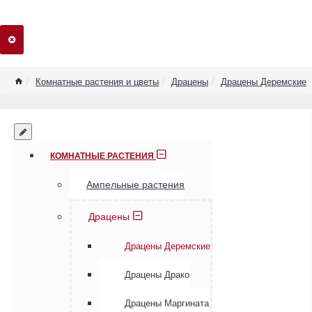
home
Комнатные растения и цветы
Драцены
Драцены Деремские
КОМНАТНЫЕ РАСТЕНИЯ
Ампельные растения
Драцены
Драцены Деремские
Драцены Драко
Драцены Маргината