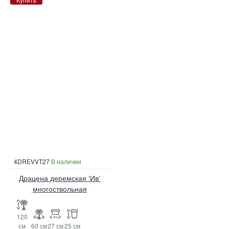
4DREVVT27
В наличии
Драцена деремская ‘Ив’
многоствольная
120
см
60 см
27 см
25 см