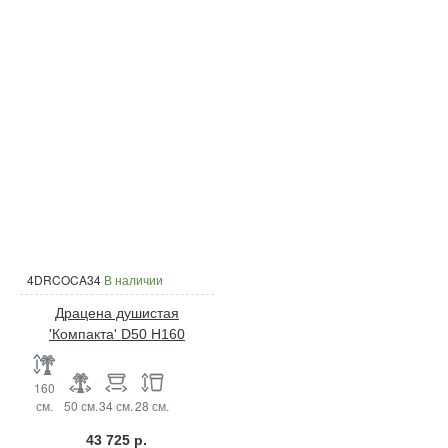
4DRCOCA34
В наличии
Драцена душистая
'Компакта' D50 H160
160
см.
50 см.
34 см.
28 см.
43 725 р.