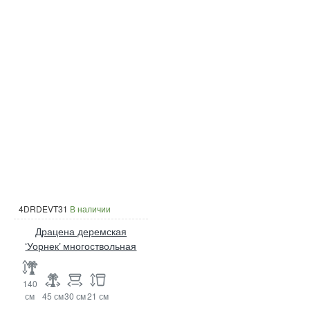
4DRDEVT31
В наличии
Драцена деремская
‘Уорнек’ многоствольная
140
см
45 см
30 см
21 см