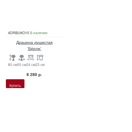
4DRBUKO10
В наличии
Драцена душистая
‘Бёрли’
80 см
50 см
24 см
23 см
8 280 р.
Купить