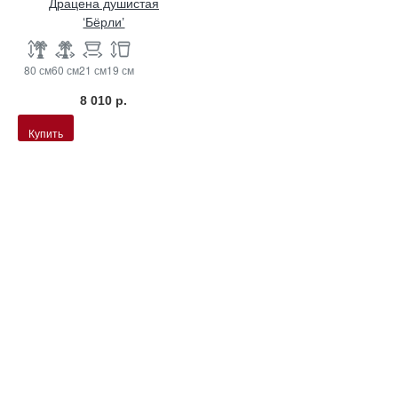
Драцена душистая
‘Бёрли’
80 см
60 см
21 см
19 см
8 010 р.
Купить