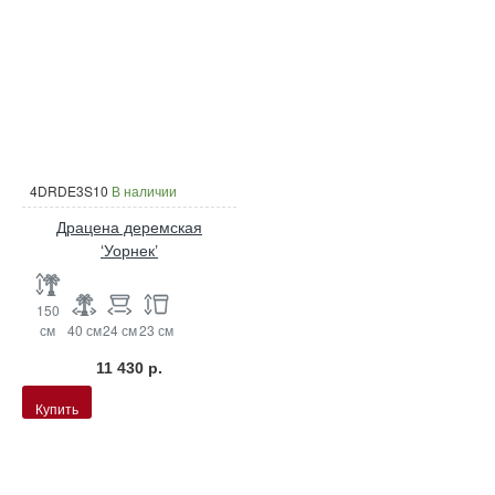
4DRDE3S10
В наличии
Драцена деремская
‘Уорнек’
150
см
40 см
24 см
23 см
11 430 р.
Купить