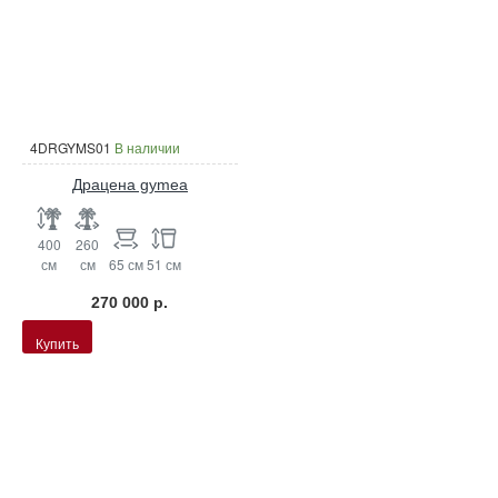
4DRGYMS01
В наличии
Драцена gymea
400
260
см
см
65 см
51 см
270 000 р.
Купить