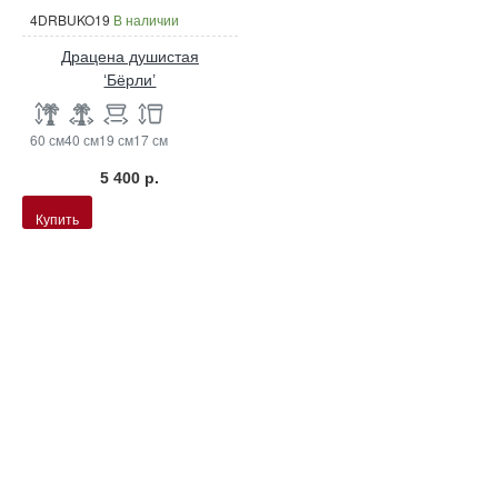
4DRBUKO19
В наличии
Драцена душистая
‘Бёрли’
60 см
40 см
19 см
17 см
5 400 р.
Купить