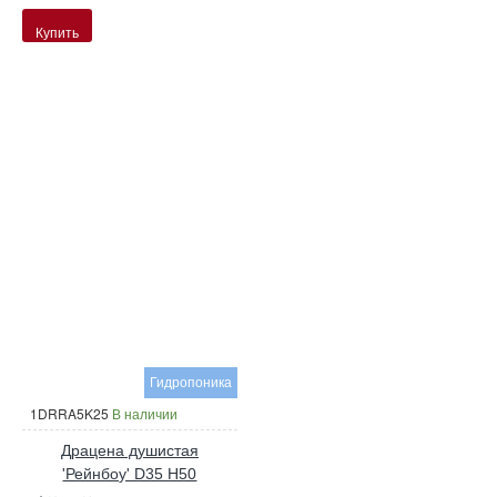
Купить
Гидропоника
1DRRA5K25
В наличии
Драцена душистая
'Рейнбоу' D35 H50