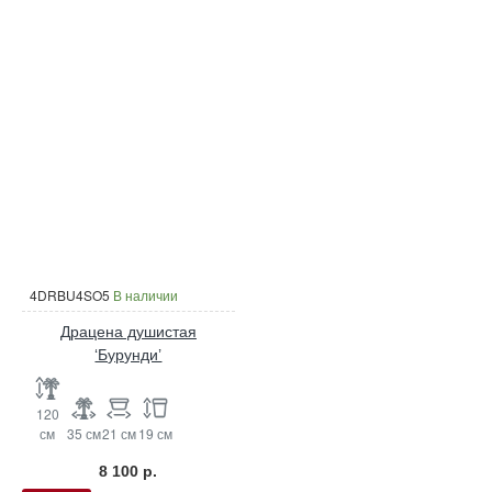
4DRBU4SO5
В наличии
Драцена душистая
‘Бурунди’
120
см
35 см
21 см
19 см
8 100 р.