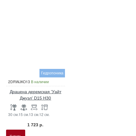
Гидропоника
2DRWJKO13
В наличии
Драцена деремская 'Уайт
Джуэл' D15 H30
30 см.
15 см.
13 см.
12 см.
1 723 р.
Купить