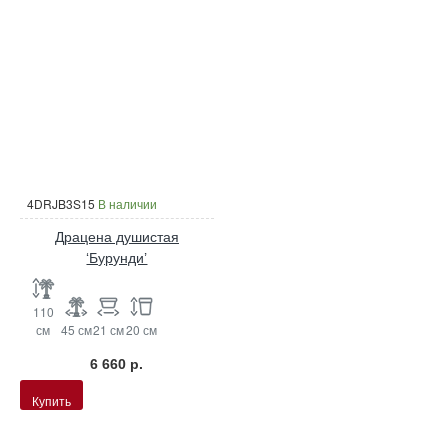
4DRJB3S15
В наличии
Драцена душистая
‘Бурунди’
110
см
45 см
21 см
20 см
6 660 р.
Купить