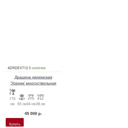
4DRDEVT12
В наличии
Драцена деремская
‘Уорнек’ многоствольная
170
см
55 см
34 см
28 см
45 000 р.
Купить