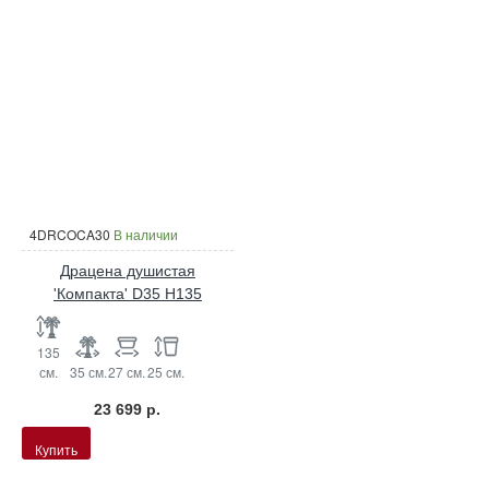
4DRCOCA30
В наличии
Драцена душистая
'Компакта' D35 H135
135
см.
35 см.
27 см.
25 см.
23 699 р.
Купить