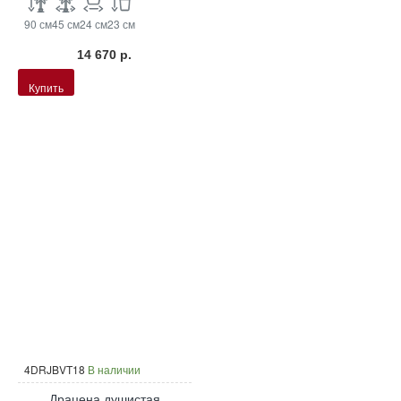
90 см
45 см
24 см
23 см
14 670 р.
Купить
4DRJBVT18
В наличии
Драцена душистая