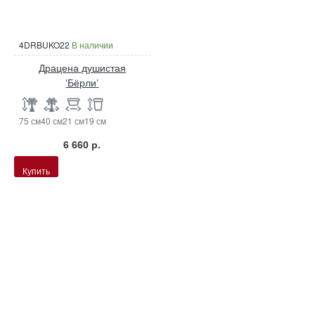
4DRBUKO22
В наличии
Драцена душистая
‘Бёрли’
75 см
40 см
21 см
19 см
6 660 р.
Купить