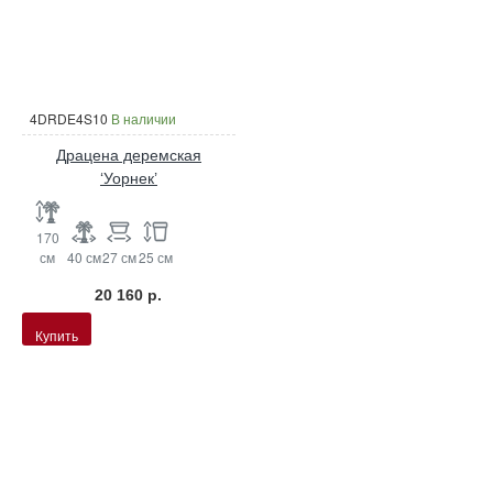
4DRDE4S10
В наличии
Драцена деремская
‘Уорнек’
170
см
40 см
27 см
25 см
20 160 р.
Купить