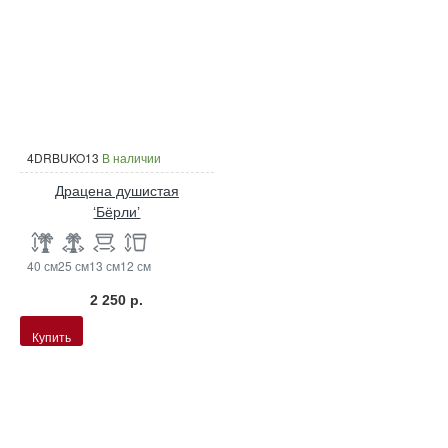
4DRBUKO13
В наличии
Драцена душистая
‘Бёрли’
40 см
25 см
13 см
12 см
2 250 р.
Купить