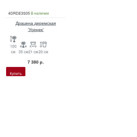
4DRDE3S05
В наличии
Драцена деремская
‘Уорнек’
100
см
35 см
21 см
20 см
7 380 р.
Купить