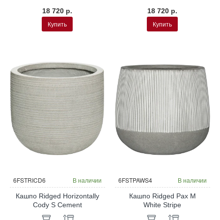
18 720 р.
18 720 р.
Купить
Купить
6FSTRICD6
В наличии
6FSTPAWS4
В наличии
Кашпо Ridged Horizontally
Кашпо Ridged Pax M
Cody S Cement
White Stripe