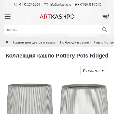
+7 495 203-22-20
info@artkashpo.ru
+7 910 433-80-80
поиск...
Горшки для цветов и кашпо
По бренду и серии
Кашпо Potter
home
Коллекция кашпо Pottery Pots Ridged