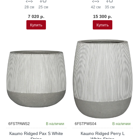
28 см
25 см
42 см
35 см
7 020 р.
15 300 р.
Купить
Купить
6FSTPAWS2
В наличии
6FSTPWS04
В наличии
Кашпо Ridged Pax S White
Кашпо Ridged Perry L
Stripe
White Stripe