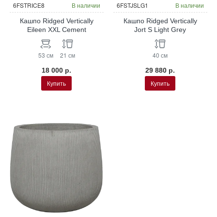
НОВИНКА
6FSTRICE8
В наличии
6FSTJSLG1
В наличии
Кашпо Ridged Vertically
Кашпо Ridged Vertically
Eileen XXL Cement
Jort S Light Grey
53 см
21 см
40 см
18 000 р.
29 880 р.
Купить
Купить