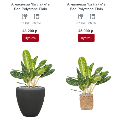
Аглаонема ‘Ки Лайм’ в
Аглаонема ‘Ки Лайм’ в
Baq Polystone Plain
Baq Polystone Plain
87 см
25 см
87 см
25 см
43 200 р.
45 000 р.
Купить
Купить