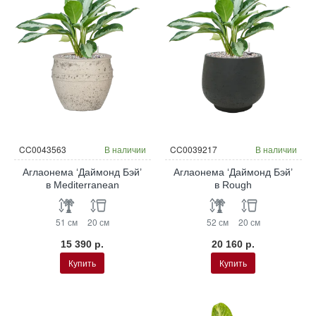
CC0043563
В наличии
CC0039217
В наличии
Аглаонема ‘Даймонд Бэй’
Аглаонема ‘Даймонд Бэй’
в Mediterranean
в Rough
51 см
20 см
52 см
20 см
15 390 р.
20 160 р.
Купить
Купить