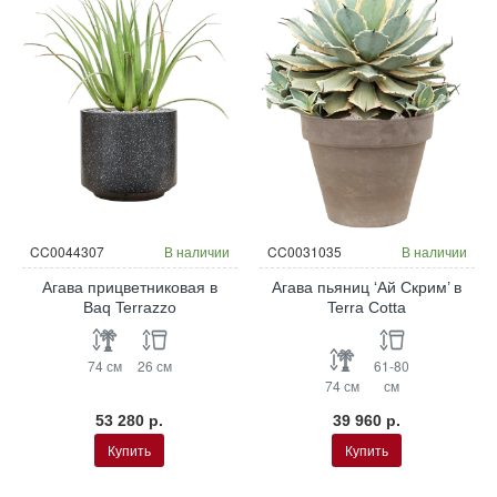
CC0044307
В наличии
CC0031035
В наличии
Агава прицветниковая в
Агава пьяниц ‘Ай Скрим’ в
Baq Terrazzo
Terra Cotta
74 см
26 см
61-80
74 см
см
53 280 р.
39 960 р.
Купить
Купить