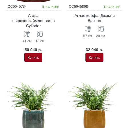
CC0045734
В наличии
CC0045808
В наличии
Агава
Аглаоморфа ‘Джим’ в
широкоокаймленная в
Balloon
Cylinder
67 см.
20 см.
41 см
18 см
50 040 р.
32 040 р.
Купить
Купить