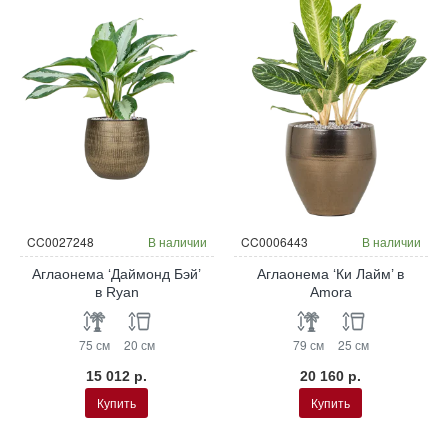
CC0027248
В наличии
CC0006443
В наличии
Аглаонема ‘Даймонд Бэй’
Аглаонема ‘Ки Лайм’ в
в Ryan
Amora
75 см
20 см
79 см
25 см
15 012 р.
20 160 р.
Купить
Купить