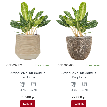
CC0037174
В наличии
CC0006965
В наличии
Аглаонема ‘Ки Лайм’ в
Аглаонема ‘Ки Лайм’ в
Baq Dune
Baq Lava
84 см
25 см
81 см
25 см
35 280 р.
27 000 р.
Купить
Купить