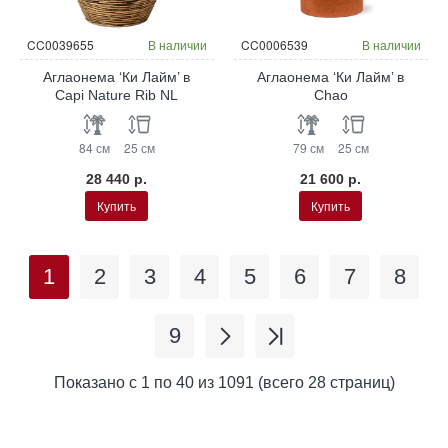
CC0039655
В наличии
CC0006539
В наличии
Аглаонема ‘Ки Лайм’ в
Аглаонема ‘Ки Лайм’ в
Capi Nature Rib NL
Chao
84 см
25 см
79 см
25 см
28 440 р.
21 600 р.
Купить
Купить
1
2
3
4
5
6
7
8
9
Показано с 1 по 40 из 1091 (всего 28 страниц)