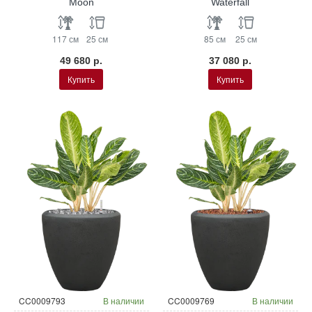
Moon
Waterfall
117 см
25 см
85 см
25 см
49 680 р.
37 080 р.
Купить
Купить
CC0009793
В наличии
CC0009769
В наличии