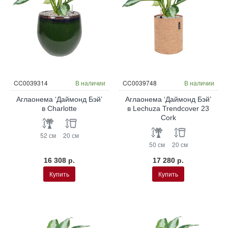
CC0039314
В наличии
CC0039748
В наличии
Аглаонема ‘Даймонд Бэй’
Аглаонема ‘Даймонд Бэй’
в Charlotte
в Lechuza Trendcover 23
Cork
52 см
20 см
50 см
20 см
16 308 р.
17 280 р.
Купить
Купить