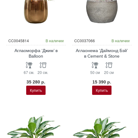
CC0045814
В наличии
CC0037066
В наличии
Аглаоморфа ‘Джим’ в
Аглаонема ‘Даймонд Бэй’
Balloon
в Cement & Stone
67 см.
20 см.
50 см
20 см
35 280 р.
15 390 р.
Купить
Купить