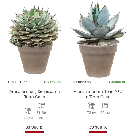
CC0031041
В наличии
CC0031032
В наличии
Агава пьяниц ‘Кичиокан’ в
Агава титанота ‘Блю Айс’
Terra Cotta
в Terra Cotta
61-80
73 см
20 см
72 см
см
39 960 р.
39 960 р.