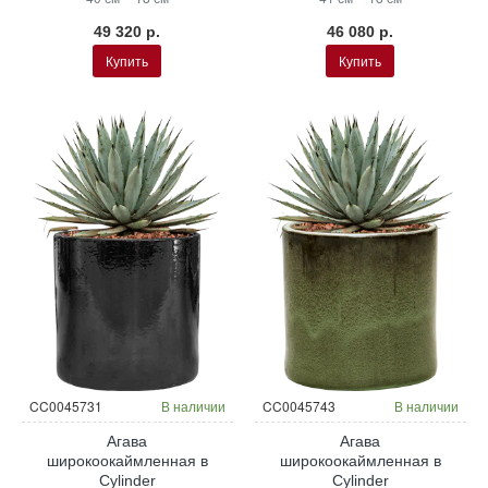
49 320 р.
46 080 р.
Купить
Купить
CC0045731
В наличии
CC0045743
В наличии
Агава
Агава
широкоокаймленная в
широкоокаймленная в
Cylinder
Cylinder