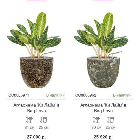
CC0006971
В наличии
CC0006962
В наличии
Аглаонема ‘Ки Лайм’ в
Аглаонема ‘Ки Лайм’ в
Baq Lava
Baq Lava
81 см
25 см
80 см
25 см
27 000 р.
25 920 р.