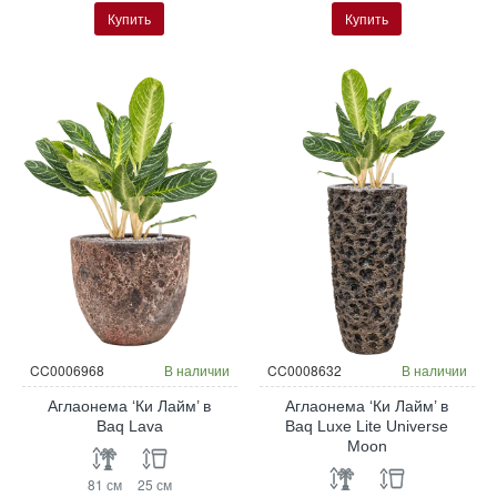
Купить
Купить
CC0006968
В наличии
CC0008632
В наличии
Аглаонема ‘Ки Лайм’ в
Аглаонема ‘Ки Лайм’ в
Baq Lava
Baq Luxe Lite Universe
Moon
81 см
25 см