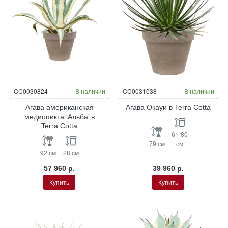
CC0030824
В наличии
CC0031038
В наличии
Агава американская
Агава Окауи в Terra Cotta
медиопикта ‘Альба’ в
Terra Cotta
61-80
79 см
см
92 см
28 см
57 960 р.
39 960 р.
Купить
Купить