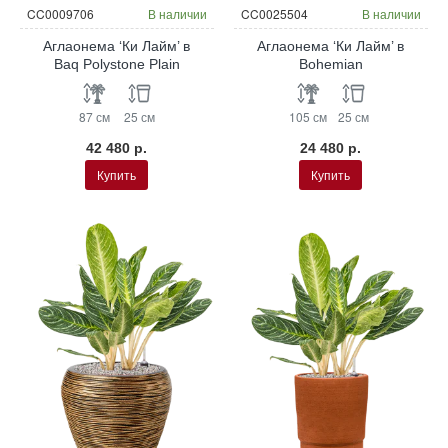
CC0009706
В наличии
CC0025504
В наличии
Аглаонема ‘Ки Лайм’ в
Аглаонема ‘Ки Лайм’ в
Baq Polystone Plain
Bohemian
87 см
25 см
105 см
25 см
42 480 р.
24 480 р.
Купить
Купить