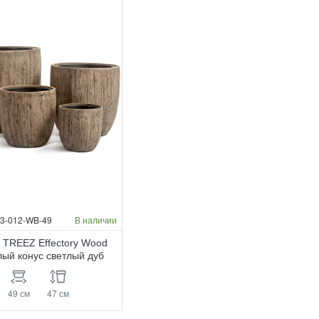
03-012-WB-49
В наличии
 TREEZ Effectory Wood
лый конус светлый дуб
49 см
47 см