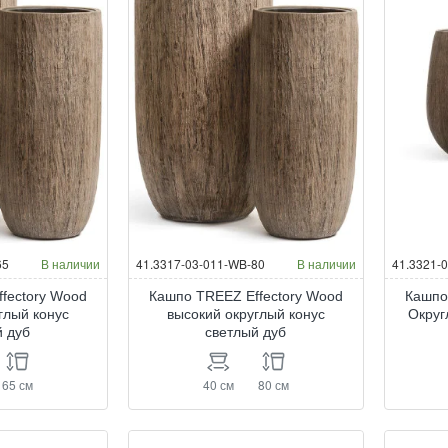
65
В наличии
41.3317-03-011-WB-80
В наличии
41.3321-
fectory Wood
Кашпо TREEZ Effectory Wood
Кашпо
глый конус
высокий округлый конус
Округ
й дуб
светлый дуб
65 см
40 см
80 см