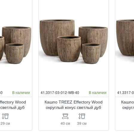
30
В наличии
41.3317-03-012-WB-40
В наличии
41.3317-
fectory Wood
Кашпо TREEZ Effectory Wood
Кашпо
 светлый дуб
округлый конус светлый дуб
округ
29 см
40 см
39 см