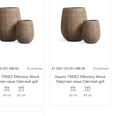
03-051-WB-60
В наличии
41.3321-03-051-WB-39
В наличии
 TREEZ Effectory Wood
Кашпо TREEZ Effectory Wood
лая чаша Светлый дуб
Округлая чаша Светлый дуб
49 см
60 см
32 см
39 см