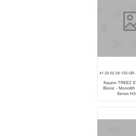
41.33-02-26-153-GR
Кашпо TREEZ Ef
Bionic - Monoli
бетон H1