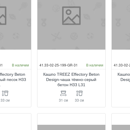
31
В наличии
41.33-02-25-199-GR-31
В наличии
41.33-02
fectory Beton
Кашпо TREEZ Effectory Beton
Кашпо
лый песок H33
Design-чаша тёмно-серый
Desi
1
бетон H33 L31
33 см
31 см
33 см