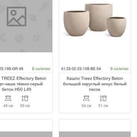
-25-199-GR-49
В наличии
41.33-02-23-108-BE-54
В наличии
 TREEZ Effectory Beton
Кашпо Treez Effectory Beton
gn-чаша тёмно-серый
большой округлый конус белый
бетон H50 L49
песок
49 см
50 см
54 см
51 см