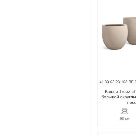
41.33-02-23-108-BE-
Кашпо Treez Ef
большой округлы
пес
90 см