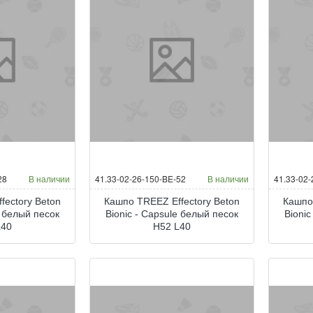
28
В наличии
41.33-02-26-150-BE-52
В наличии
41.33-02-
fectory Beton
Кашпо TREEZ Effectory Beton
Кашпо
e белый песок
Bionic - Capsule белый песок
Bionic
L40
H52 L40