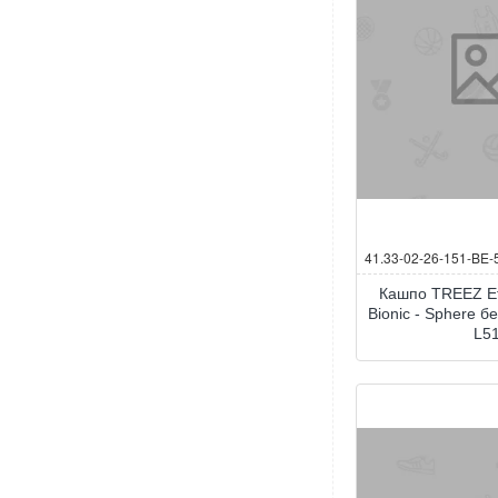
41.33-02-26-151-BE-
Кашпо TREEZ Ef
Bionic - Sphere 
L5