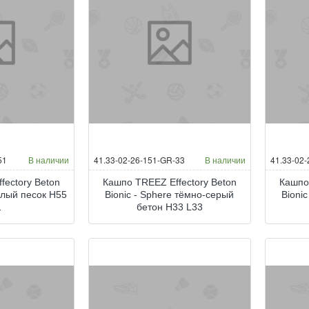
51
В наличии
41.33-02-26-151-GR-33
В наличии
41.33-02
fectory Beton
Кашпо TREEZ Effectory Beton
Кашпо
белый песок H55
Bionic - Sphere тёмно-серый
Bioni
1
бетон H33 L33