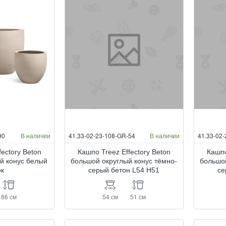
90
В наличии
41.33-02-23-108-GR-54
В наличии
41.33-02
fectory Beton
Кашпо Treez Effectory Beton
Кашпо
й конус белый
большой округлый конус тёмно-
большой
ок
серый бетон L54 H51
се
86 см
54 см
51 см