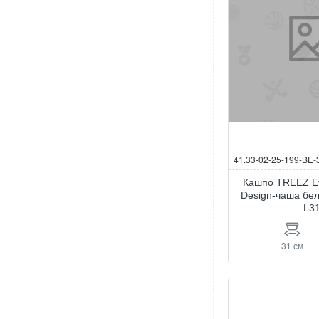
41.33-02-25-199-BE-
Кашпо TREEZ Ef
Design-чаша бе
L3
31 см