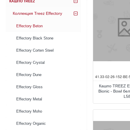
КАШПО TREEZ
Коллекция Treez Effectory
Effectory Beton
Effectory Black Stone
Effectory Corten Steel
Effectory Crystal
Effectory Dune
41.33-02-26-152-BE-
Кашпо TREEZ Ef
Effectory Gloss
Bionic - Bowl б
L5
Effectory Metal
Effectory Moho
Effectory Organic