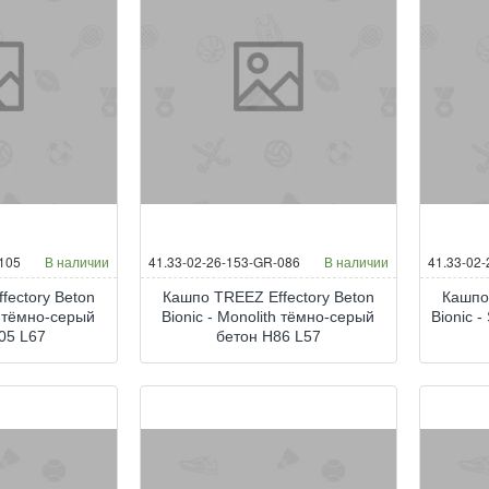
-105
В наличии
41.33-02-26-153-GR-086
В наличии
41.33-02-
fectory Beton
Кашпо TREEZ Effectory Beton
Кашпо
th тёмно-серый
Bionic - Monolith тёмно-серый
Bionic 
05 L67
бетон H86 L57