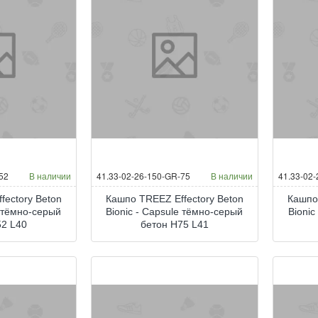
52
В наличии
41.33-02-26-150-GR-75
В наличии
41.33-02
fectory Beton
Кашпо TREEZ Effectory Beton
Кашпо
e тёмно-серый
Bionic - Capsule тёмно-серый
Bionic
52 L40
бетон H75 L41