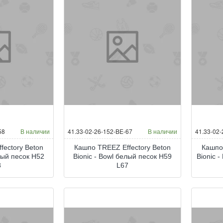
58
В наличии
41.33-02-26-152-BE-67
В наличии
41.33-02
fectory Beton
Кашпо TREEZ Effectory Beton
Кашпо
елый песок H52
Bionic - Bowl белый песок H59
Bionic 
8
L67