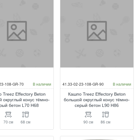
-23-108-GR-70
В наличии
41.33-02-23-108-GR-90
В наличии
 Treez Effectory Beton
Кашпо Treez Effectory Beton
 округлый конус тёмно-
большой округлый конус тёмно-
рый бетон L70 H68
серый бетон L90 H86
70 см
68 см
90 см
86 см