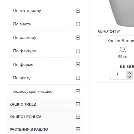
По материалу
По месту
6BRD1241W
По размеру
Кашпо B-rou
По фактуре
55 см
По форме
66 60
Кашпо
По цвету
B-
round
Аксессуары к кашпо
Emperor
КАШПО TREEZ
КАШПО LECHUZA
РАСТЕНИЯ В КАШПО