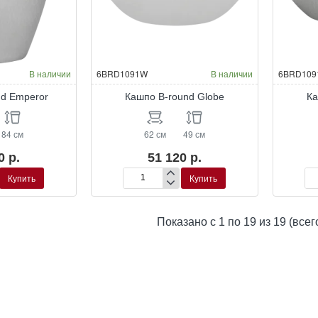
Окраска по RAL
Окраска по RAL
В наличии
6BRD1091W
В наличии
6BRD109
nd Emperor
Кашпо B-round Globe
Ка
84 см
62 см
49 см
0 р.
51 120 р.
Купить
Купить
Кашпо
Ка
B-
B-
round
ro
Показано с 1 по 19 из 19 (всег
Globe
Gl