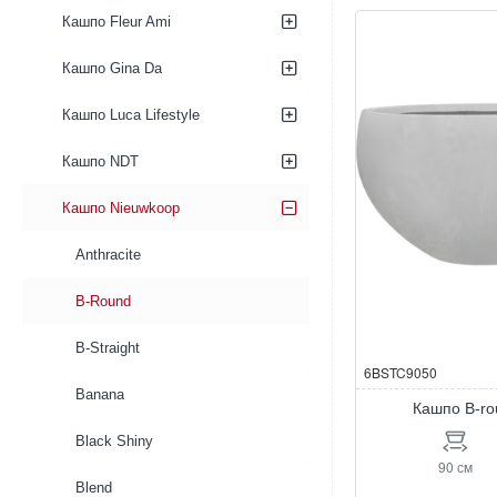
round
Кашпо Fleur Ami
Bowl
Кашпо Gina Da
Кашпо Luca Lifestyle
Кашпо NDT
Кашпо Nieuwkoop
Anthracite
B-Round
B-Straight
6BSTC9050
Banana
Кашпо B-ro
Black Shiny
90 см
Blend