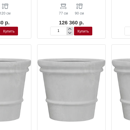
120 см
77 см
90 см
0 р.
126 360 р.
Купить
Купить
Кашпо
Ка
B-
B-
round
ro
Darcy
Da