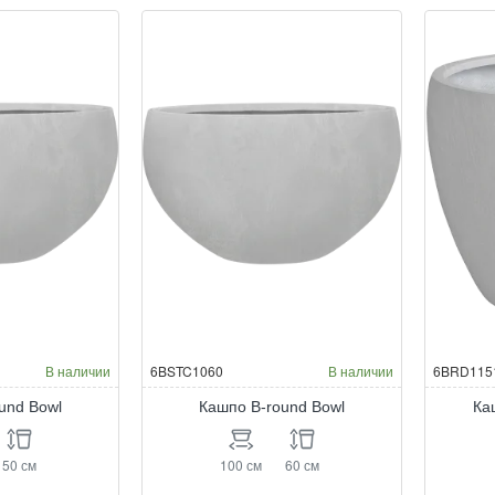
round
ro
Bowl
Bo
Окраска по RAL
Окраска по RAL
В наличии
6BSTC1060
В наличии
6BRD115
und Bowl
Кашпо B-round Bowl
Ка
50 см
100 см
60 см