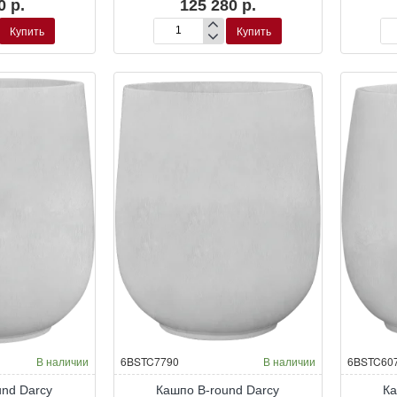
0 р.
125 280 р.
Купить
Купить
Кашпо
Ка
B-
B-
round
ro
Bowl
Co
Окраска по RAL
Окраска по RAL
В наличии
6BSTC7790
В наличии
6BSTC60
und Darcy
Кашпо B-round Darcy
Ка