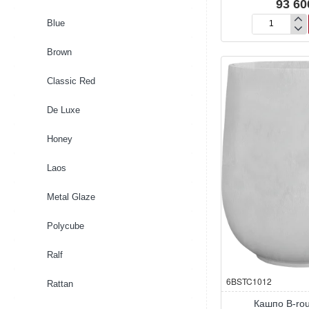
93 60
Blue
Кашпо
B-
Brown
round
Bowl
Classic Red
De Luxe
Honey
Laos
Metal Glaze
Polycube
Ralf
6BSTC1012
Rattan
Кашпо B-ro