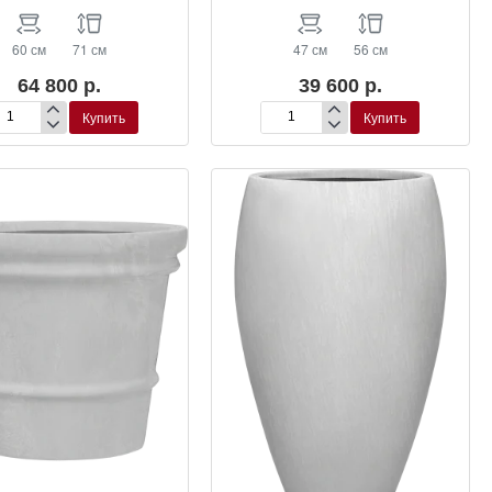
60 см
71 см
47 см
56 см
64 800 р.
39 600 р.
Купить
Купить
шпо
Кашпо
B-
und
round
rcy
Darcy