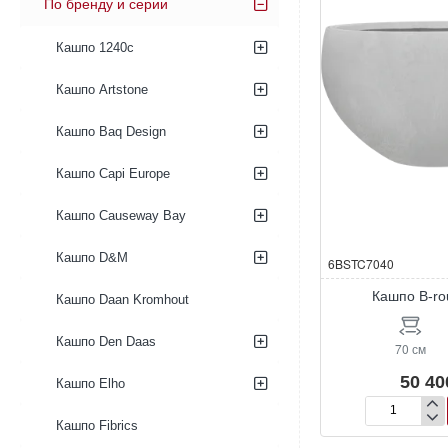
По бренду и серии
Кашпо 1240c
Кашпо Artstone
Кашпо Baq Design
Кашпо Capi Europe
Кашпо Causeway Bay
Кашпо D&M
6BSTC7040
Кашпо B-ro
Кашпо Daan Kromhout
Кашпо Den Daas
70 см
50 40
Кашпо Elho
Кашпо
Кашпо Fibrics
B-