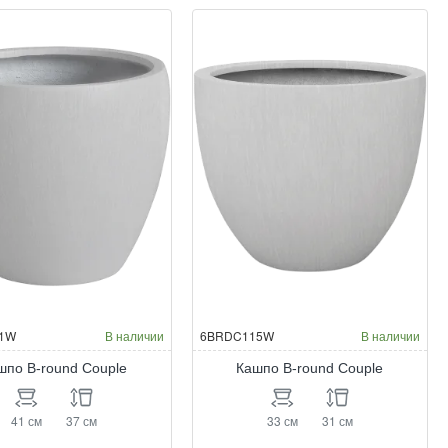
und
round
wl
Bowl
Окраска по RAL
Окраска по RAL
1W
В наличии
6BRDC115W
В наличии
шпо B-round Couple
Кашпо B-round Couple
41 см
37 см
33 см
31 см