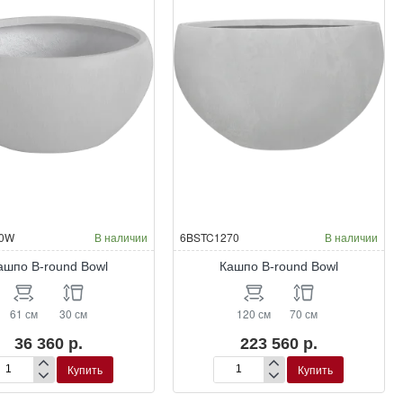
Окраска по RAL
Окраска по RAL
0W
В наличии
6BSTC1270
В наличии
ашпо B-round Bowl
Кашпо B-round Bowl
61 см
30 см
120 см
70 см
36 360 р.
223 560 р.
Купить
Купить
шпо
Кашпо
B-