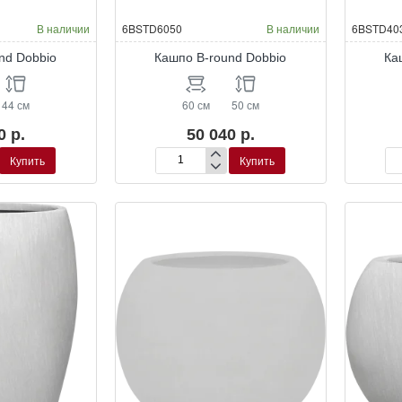
Окраска по RAL
Окраска по RAL
В наличии
6BSTD6050
В наличии
6BSTD40
nd Dobbio
Кашпо B-round Dobbio
Ка
44 см
60 см
50 см
0 р.
50 040 р.
Купить
Купить
Кашпо
Ка
B-
B-
round
ro
Dobbio
Do