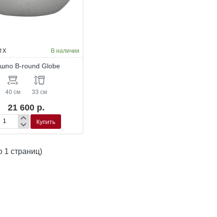
Окраска по RAL
1X
В наличии
шпо B-round Globe
40 см
33 см
21 600 р.
Купить
шпо
und
о 1 страниц)
obe