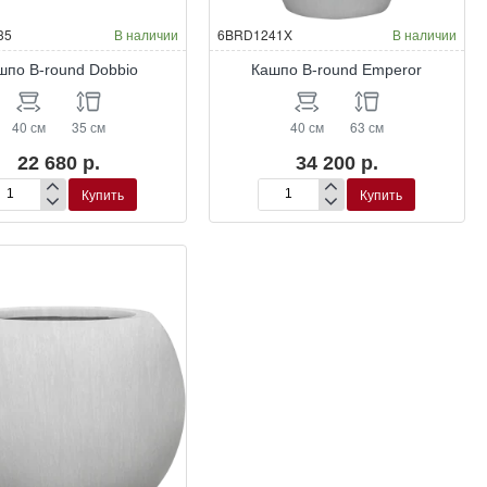
Окраска по RAL
Окраска по RAL
35
В наличии
6BRD1241X
В наличии
шпо B-round Dobbio
Кашпо B-round Emperor
40 см
35 см
40 см
63 см
22 680 р.
34 200 р.
Купить
Купить
шпо
Кашпо
B-
und
round
bbio
Emperor