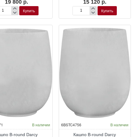
19 800 р.
15 120 р.
Купить
Купить
шпо
Кашпо
B-
und
round
uple
Couple
Окраска по RAL
Окраска по RAL
71
В наличии
6BSTC4756
В наличии
шпо B-round Darcy
Кашпо B-round Darcy