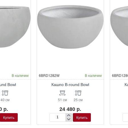
Окраска по RAL
Окраска по RAL
В наличии
6BRD1282W
В наличии
6BRD128
und Bowl
Кашпо B-round Bowl
К
40 см
51 см
25 см
0 р.
24 480 р.
Купить
Купить
Кашпо
Ка
B-
B-