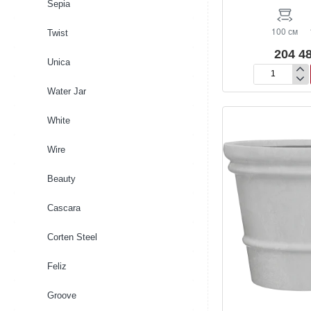
Sepia
100 см
Twist
204 48
Unica
Кашпо
Water Jar
B-
round
Darcy
White
Wire
Beauty
Cascara
Corten Steel
Feliz
Groove