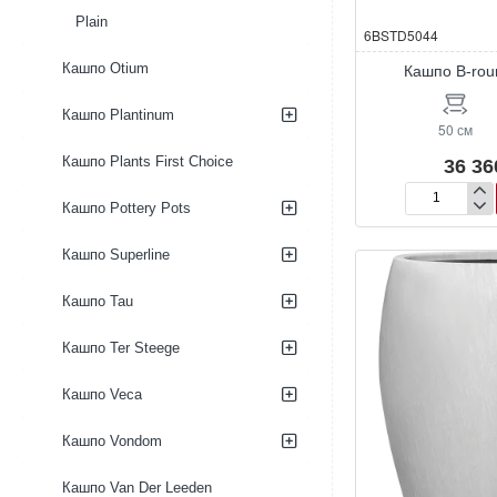
Plain
6BSTD5044
Кашпо Otium
Кашпо B-rou
Кашпо Plantinum
50 см
Кашпо Plants First Choice
36 36
Кашпо
Кашпо Pottery Pots
B-
round
Кашпо Superline
Dobbio
Кашпо Tau
Кашпо Ter Steege
Кашпо Veca
Кашпо Vondom
Кашпо Van Der Leeden