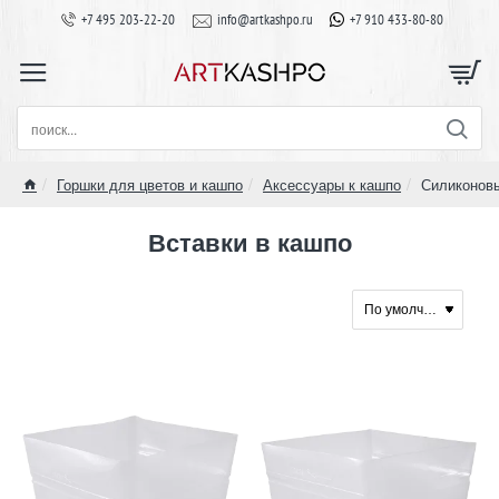
+7 495 203-22-20
info@artkashpo.ru
+7 910 433-80-80
поиск...
Горшки для цветов и кашпо
Аксессуары к кашпо
Силиконовы
home
Вставки в кашпо