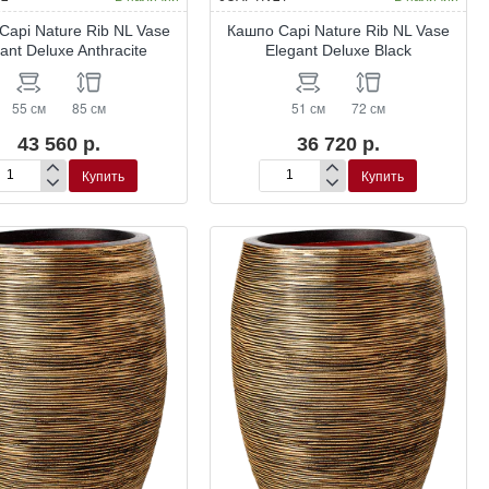
Capi Nature Rib NL Vase
Кашпо Capi Nature Rib NL Vase
ant Deluxe Anthracite
Elegant Deluxe Black
55 см
85 см
51 см
72 см
43 560 р.
36 720 р.
Купить
Купить
шпо
Кашпо
pi
Capi
ure
Nature
b
Rib
NL
se
Vase
gant
Elegant
luxe
Deluxe
hracite
Black