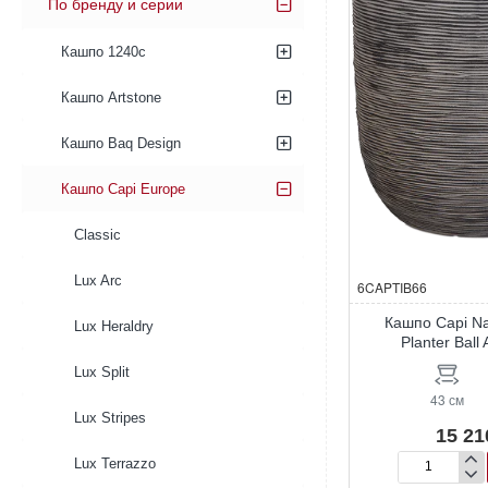
По бренду и серии
Кашпо 1240c
Кашпо Artstone
Кашпо Baq Design
Кашпо Capi Europe
Classic
Lux Arc
6CAPTIB66
Кашпо Capi Na
Lux Heraldry
Planter Ball 
Lux Split
43 см
Lux Stripes
15 21
Lux Terrazzo
Кашпо