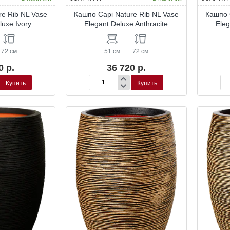
re Rib NL Vase
Кашпо Capi Nature Rib NL Vase
Кашпо 
luxe Ivory
Elegant Deluxe Anthracite
Eleg
72 см
51 см
72 см
0 р.
36 720 р.
Купить
Купить
Кашпо
Ка
Capi
Ca
Nature
Nat
Rib
Ri
NL
NL
Vase
Va
Elegant
Ele
Deluxe
De
Anthracite
Ant