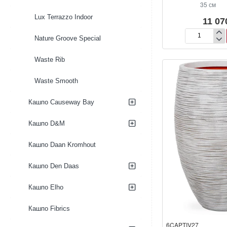
35 см
Lux Terrazzo Indoor
11 07
Nature Groove Special
Кашпо
Capi
Nature
Waste Rib
Rib
NL
Waste Smooth
Planter
Ball
Кашпо Causeway Bay
Black
Gold
Кашпо D&M
Кашпо Daan Kromhout
Кашпо Den Daas
Кашпо Elho
Кашпо Fibrics
6CAPTIV27