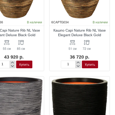
36
В наличии
6CAPTG034
В наличии
Capi Nature Rib NL Vase
Кашпо Capi Nature Rib NL Vase
ant Deluxe Black Gold
Elegant Deluxe Black Gold
55 см
85 см
51 см
72 см
43 920 р.
36 720 р.
Купить
Купить
шпо
Кашпо
pi
Capi
ure
Nature
b
Rib
NL
se
Vase
gant
Elegant
luxe
Deluxe
ck
Black
ld
Gold