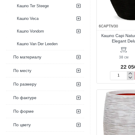
Кашпо Ter Steege
Кашпо Veca
6CAPTIV30
Кашпо Vondom
Кашпо Capi Natu
Elegant Del
Кашпо Van Der Leeden
38 см
По материалу
22 05
По месту
Кашпо
Capi
По размеру
Nature
Rib
По фактуре
NL
Vase
Elegant
По форме
Deluxe
Black
По цвету