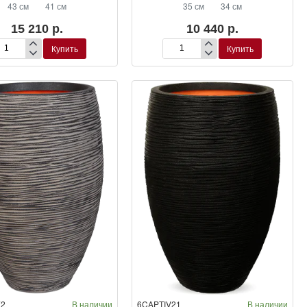
43 см
41 см
35 см
34 см
15 210 р.
10 440 р.
Купить
Купить
шпо
Кашпо
pi
Capi
ure
Nature
b
Rib
NL
nter
Planter
l
Ball
ry
Ivory
72
В наличии
6CAPTIV21
В наличии