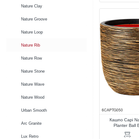
Capi
Nature Clay
Nature
Rib
NL
Nature Groove
Planter
Ball
Nature Loop
Anthracite
Nature Rib
Nature Row
Nature Stone
Nature Wave
Nature Wood
6CAPTG050
Urban Smooth
Кашпо Capi Na
Arc Granite
Planter Ball 
Lux Retro