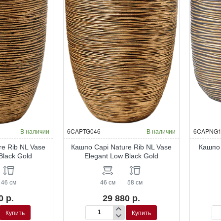
Elegant
ele
Low
lo
anthracite
ant
В наличии
6CAPTG046
В наличии
6CAPNG1
re Rib NL Vase
Кашпо Capi Nature Rib NL Vase
Кашпо 
Black Gold
Elegant Low Black Gold
46 см
46 см
58 см
0 р.
29 880 р.
Купить
Купить
Кашпо
Ка