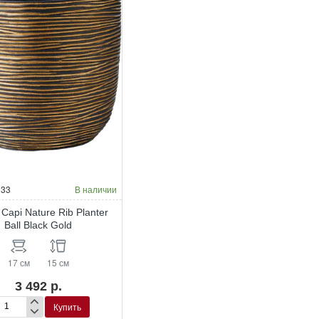
gant
Elegant
w
Low
hracite
Black
33
В наличии
Capi Nature Rib Planter
Ball Black Gold
17 см
15 см
3 492 р.
Купить
шпо