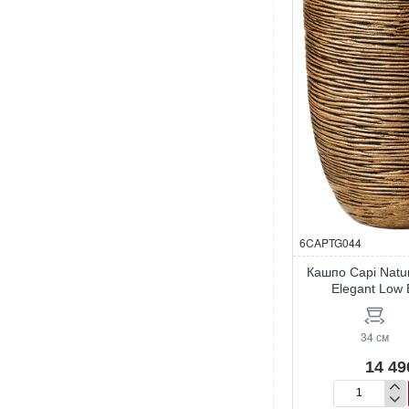
Elegant
Deluxe
Ivory
6CAPTG044
Кашпо Capi Natu
Elegant Low 
34 см
14 49
Кашпо