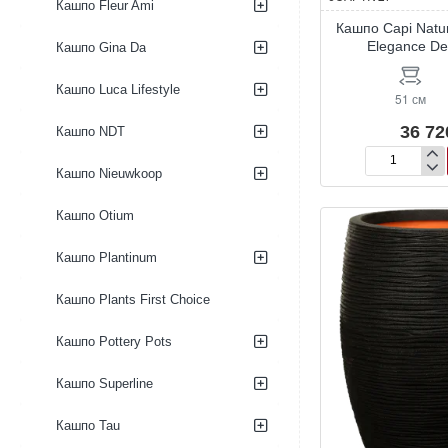
Кашпо Fleur Ami
Кашпо Capi Natu
Elegance De
Кашпо Gina Da
Кашпо Luca Lifestyle
51 см
36 72
Кашпо NDT
Кашпо
Кашпо Nieuwkoop
Capi
Nature
Кашпо Otium
Rib
NL
Кашпо Plantinum
Vase
Elegance
Deluxe
Кашпо Plants First Choice
Ivory
Кашпо Pottery Pots
Кашпо Superline
Кашпо Tau