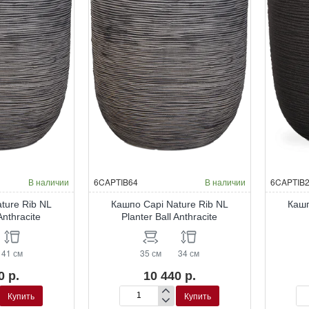
В наличии
6CAPTIB64
В наличии
6CAPTIB
ture Rib NL
Кашпо Capi Nature Rib NL
Кашп
Anthracite
Planter Ball Anthracite
41 см
35 см
34 см
0 р.
10 440 р.
Купить
Купить
Кашпо
Ка