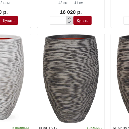
34 см
43 см
41 см
0 р.
16 020 р.
Купить
Купить
Кашпо
Ка
Capi
Ca
Nature
Nat
Rib
Ri
NL
NL
Planter
Pla
Ball
Bal
Black
Ivo
Gold
В наличии
6CAPTIV17
В наличии
6CAPTIV