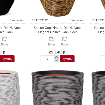
В наличии
6CAPTG032
В наличии
6CAPTG0
re Rib NL Vase
Кашпо Capi Nature Rib NL Vase
Кашпо 
uxe Black
Elegant Deluxe Black Gold
Eleg
58 см
38 см
58 см
0 р.
22 140 р.
Купить
Купить
Кашпо
Ка
Capi
Ca
Nature
Nat
Rib
Ri
NL
NL
Vase
Va
Elegant
Ele
Deluxe
De
Black
Bla
Gold
Go