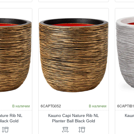
Capi
Ca
Nature
Nat
Rib
Ri
NL
NL
Planter
Pla
Ball
Bal
Anthracite
Bla
В наличии
6CAPTG052
В наличии
6CAPTIB
ture Rib NL
Кашпо Capi Nature Rib NL
Кашп
Black Gold
Planter Ball Black Gold