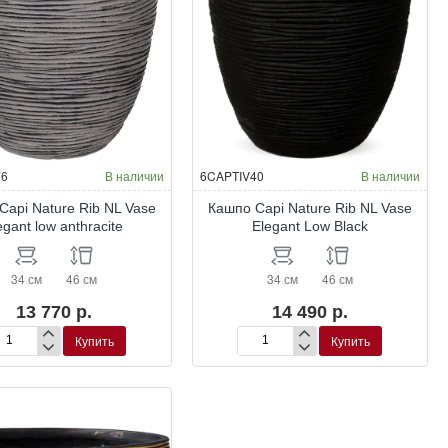
76
В наличии
6CAPTIV40
В наличии
Capi Nature Rib NL Vase
Кашпо Capi Nature Rib NL Vase
egant low anthracite
Elegant Low Black
34 см
46 см
34 см
46 см
13 770 р.
14 490 р.
Купить
Купить
шпо
Кашпо
pi
Capi
ure
Nature
b
Rib
NL
se
Vase