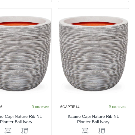
pi
Capi
ure
Nature
b
Rib
NL
nter
Planter
l
Ball
ck
Black
16
В наличии
6CAPTIB14
В наличии
о Capi Nature Rib NL
Кашпо Capi Nature Rib NL
Planter Ball Ivory
Planter Ball Ivory