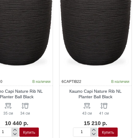
20
В наличии
6CAPTIB22
В наличии
о Capi Nature Rib NL
Кашпо Capi Nature Rib NL
Planter Ball Black
Planter Ball Black
35 см
34 см
43 см
41 см
10 440 р.
15 210 р.
Купить
Купить
шпо
Кашпо