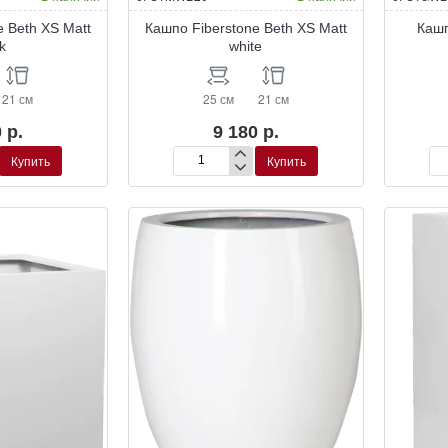
e Beth XS Matt
Кашпо Fiberstone Beth XS Matt
Кашп
k
white
21 см
25 см
21 см
 р.
9 180 р.
Купить
Купить
Кашпо
Ка
Fiberstone
Fib
Beth
Blo
XS
M
Matt
Glo
white
Wh