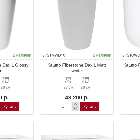
В наличии
6FSTMWD10
В наличии
6FSTGWD
e Dax L Glossy
Кашпо Fiberstone Dax L Matt
Кашпо F
te
white
80 см
37 см
80 см
0 р.
43 200 р.
Купить
Купить
Кашпо
Ка
Fiberstone
Fib
Dax
Di
L
XL
Matt
Glo
white
Wh