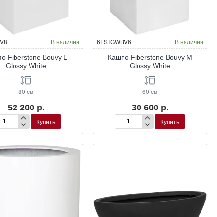
V8
В наличии
6FSTGWBV6
В наличии
о Fiberstone Bouvy L
Кашпо Fiberstone Bouvy M
Glossy White
Glossy White
80 см
60 см
52 200 р.
30 600 р.
Купить
Купить
шпо
Кашпо
erstone
Fiberstone
uvy
Bouvy
M
ssy
Glossy
ite
White