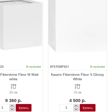
20
В наличии
6FSTGWFS01
В наличии
Fiberstone Fleur M Matt
Кашпо Fiberstone Fleur S Glossy
white
White
20 см
15 см
9 360 р.
4 500 р.
Купить
Купить
шпо
Кашпо