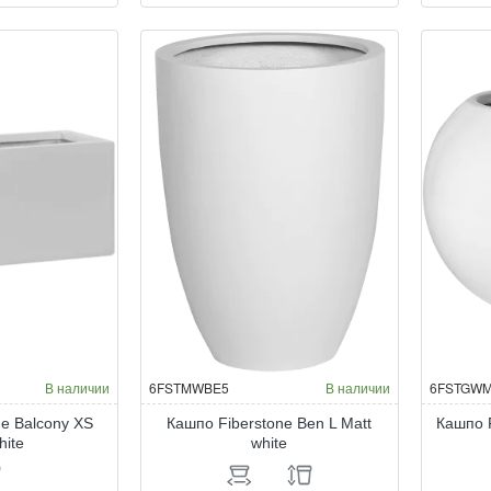
Fiberstone
Fib
Balcony
Ba
S
XL
Matt
Glo
White
Wh
В наличии
6FSTMWBE5
В наличии
6FSTGWM
ne Balcony XS
Кашпо Fiberstone Ben L Matt
Кашпо F
hite
white