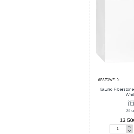
6FSTGWFL01
Кашпо Fiberstone
Whi
25 с
13 50
Кашпо