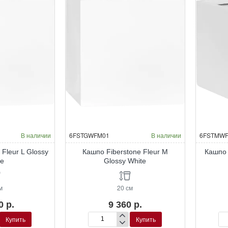
В наличии
6FSTGWFM01
В наличии
6FSTMWF
 Fleur L Glossy
Кашпо Fiberstone Fleur M
Кашпо 
te
Glossy White
м
20 см
0 р.
9 360 р.
Купить
Купить
Кашпо
Ка