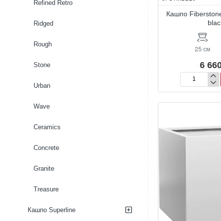
Refined Retro
Кашпо Fiberston
blac
Ridged
Rough
25 см
6 660
Stone
Кашпо
Urban
Fiberstone
Beth
Wave
XS
Matt
Ceramics
black
Concrete
Granite
Treasure
Кашпо Superline