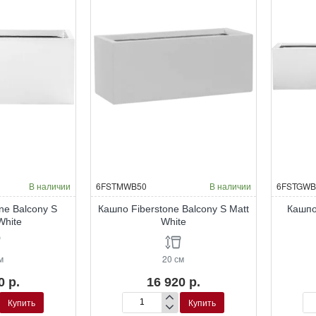
В наличии
6FSTMWB50
В наличии
6FSTGWB
ne Balcony S
Кашпо Fiberstone Balcony S Matt
Кашпо
White
White
м
20 см
0 р.
16 920 р.
Купить
Купить
Кашпо
Ка