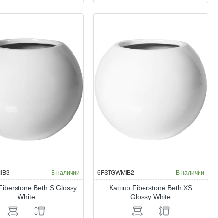
erstone
Fiberstone
lcony
Balcony
XL
ssy
Matt
ite
White
IB3
В наличии
6FSTGWMIB2
В наличии
iberstone Beth S Glossy
Кашпо Fiberstone Beth XS
White
Glossy White