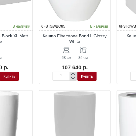
В наличии
6FSTGWBO85
В наличии
6FSTGWB
 Block XL Matt
Кашпо Fiberstone Bond L Glossy
Кашп
e
White
м
68 см
85 см
0 р.
107 640 р.
Купить
Купить
Кашпо
Ка
Fiberstone
Fib
Bond
Bo
L
L
Glossy
Glo
White
Wh