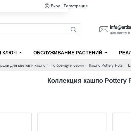
Вход | Регистрация
info@artka
для писем и
Д КЛЮЧ
ОБСЛУЖИВАНИЕ РАСТЕНИЙ
РЕА
оршки для цветов и кашпо
По бренду и серии
Кашпо Pottery Pots
E
Коллекция кашпо Pottery P