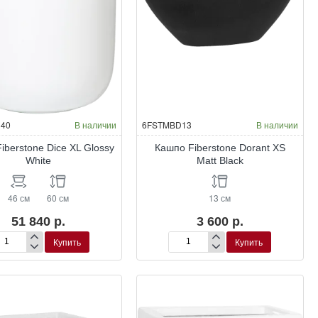
40
В наличии
6FSTMBD13
В наличии
iberstone Dice XL Glossy
Кашпо Fiberstone Dorant XS
White
Matt Black
46 см
60 см
13 см
51 840 р.
3 600 р.
Купить
Купить
шпо
Кашпо
erstone
Fiberstone
ce
Dorant
XS
ssy
Matt
ite
Black