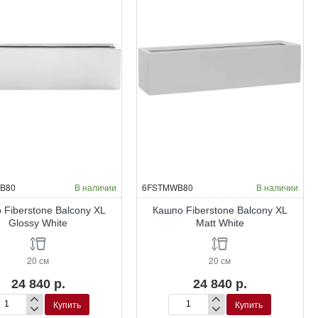
B80
В наличии
6FSTMWB80
В наличии
 Fiberstone Balcony XL
Кашпо Fiberstone Balcony XL
Glossy White
Matt White
20 см
20 см
24 840 р.
24 840 р.
Купить
Купить
шпо
Кашпо