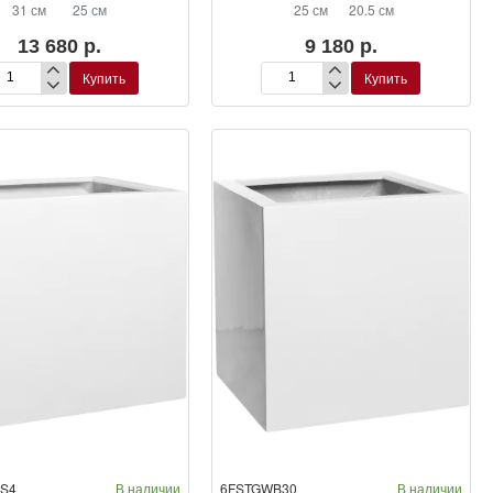
31 см
25 см
25 см
20.5 см
13 680 р.
9 180 р.
Купить
Купить
шпо
Кашпо
erstone
Fiberstone
th
Beth
XS
ssy
Glossy
ite
White
S4
В наличии
6FSTGWB30
В наличии