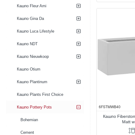
Fiberstone
Кашпо Fleur Ami
Balcony
S
Glossy
Кашпо Gina Da
White
Кашпо Luca Lifestyle
Кашпо NDT
Кашпо Nieuwkoop
Кашпо Otium
Кашпо Plantinum
Кашпо Plants First Choice
6FSTMWB40
Кашпо Pottery Pots
Кашпо Fibersto
Bohemian
Matt w
Cement