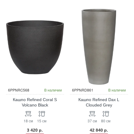
6PPNRC568
В наличии
6PPNRD861
В наличии
Кашпо Refined Coral S
Кашпо Refined Dax L
Volcano Black
Clouded Grey
18 см
15 см
37 см
80 см
3 420 р.
42 840 р.