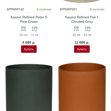
НОВИНКА
НОВИНКА
6PPNRP162
В наличии
6PPNRP261
В наличии
Кашпо Refined Peter S
Кашпо Refined Puk L
Pine Green
Clouded Grey
20 см
12 см
25 см
24 см
4 680 р.
11 880 р.
Купить
Купить