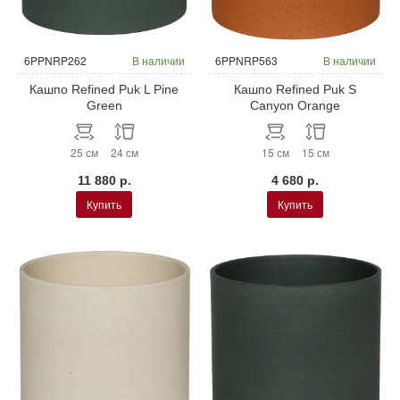
НОВИНКА
НОВИНКА
6PPNRP262
В наличии
6PPNRP563
В наличии
Кашпо Refined Puk L Pine
Кашпо Refined Puk S
Green
Canyon Orange
25 см
24 см
15 см
15 см
11 880 р.
4 680 р.
Купить
Купить