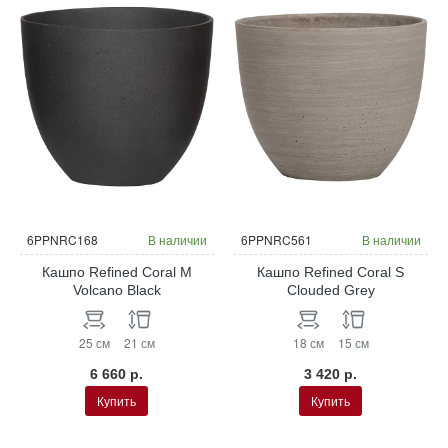
6PPNRC168
В наличии
6PPNRC561
В наличии
Кашпо Refined Coral M
Кашпо Refined Coral S
Volcano Black
Clouded Grey
25 см
21 см
18 см
15 см
6 660 р.
3 420 р.
Купить
Купить