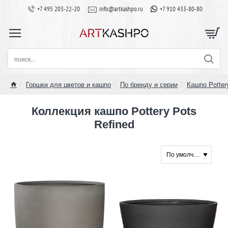
+7 495 203-22-20
info@artkashpo.ru
+7 910 433-80-80
поиск...
Горшки для цветов и кашпо
По бренду и серии
Кашпо Potter
home
Коллекция кашпо Pottery Pots
Refined