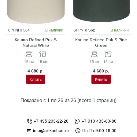
НОВИНКА
НОВИНКА
6PPNRP564
В наличии
6PPNRP562
В наличии
Кашпо Refined Puk S
Кашпо Refined Puk S Pine
Natural White
Green
15 см
15 см
15 см
15 см
4 680 р.
4 680 р.
Купить
Купить
Показано с 1 по 26 из 26 (всего 1 страниц)
+7 495 203-22-20
+7 910 433-80-80
info@artkashpo.ru
Пн-Пт 9.00-19.00