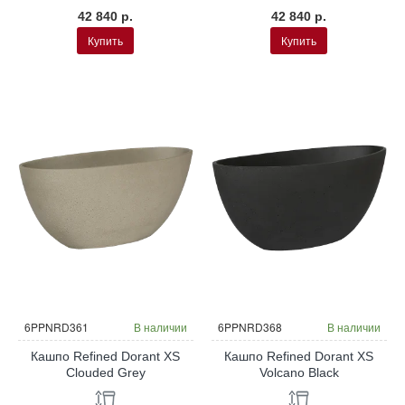
42 840 р.
42 840 р.
Купить
Купить
НОВИНКА
НОВИНКА
6PPNRD361
В наличии
6PPNRD368
В наличии
Кашпо Refined Dorant XS
Кашпо Refined Dorant XS
Clouded Grey
Volcano Black