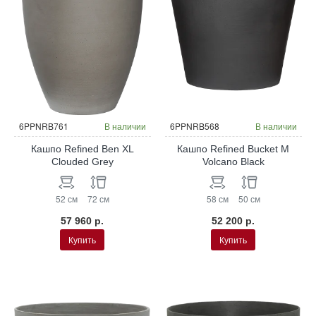
6PPNRB761
В наличии
6PPNRB568
В наличии
Кашпо Refined Ben XL
Кашпо Refined Bucket M
Clouded Grey
Volcano Black
52 см
72 см
58 см
50 см
57 960 р.
52 200 р.
Купить
Купить