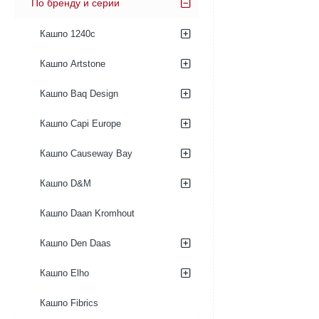
По бренду и серии
Кашпо 1240c
Кашпо Artstone
Кашпо Baq Design
Кашпо Capi Europe
Кашпо Causeway Bay
Кашпо D&M
Кашпо Daan Kromhout
Кашпо Den Daas
Кашпо Elho
Кашпо Fibrics