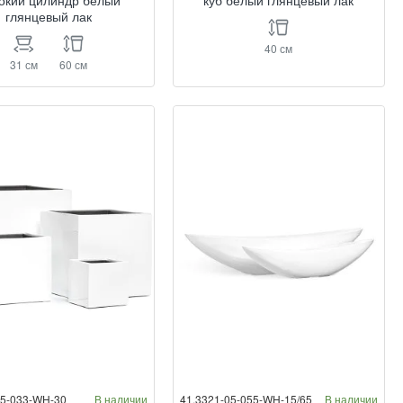
окий цилиндр белый
куб белый глянцевый лак
глянцевый лак
40 см
31 см
60 см
05-033-WH-30
В наличии
41.3321-05-055-WH-15/65
В наличии