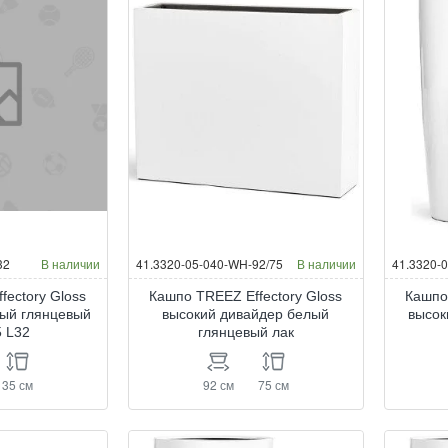
32
В наличии
41.3320-05-040-WH-92/75
В наличии
41.3320-
fectory Gloss
Кашпо TREEZ Effectory Gloss
Кашпо
лый глянцевый
высокий дивайдер белый
высок
5 L32
глянцевый лак
35 см
92 см
75 см