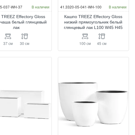
05-037-WH-37
В наличии
41.3320-05-041-WH-100
В наличии
 TREEZ Effectory Gloss
Кашпо TREEZ Effectory Gloss
 чаша белый глянцевый
низкий прямоугольник белый
лак
глянцевый лак L100 W45 H45
37 см
30 см
100 см
45 см