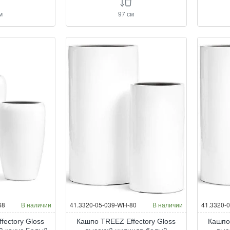
м
97 см
68
В наличии
41.3320-05-039-WH-80
В наличии
41.3320-
fectory Gloss
Кашпо TREEZ Effectory Gloss
Кашпо