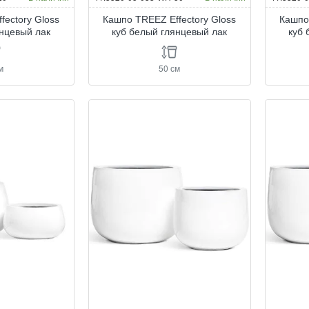
fectory Gloss
Кашпо TREEZ Effectory Gloss
Кашпо
янцевый лак
куб белый глянцевый лак
куб 
м
50 см