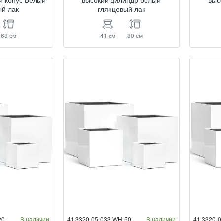
й конус Белый
высокий цилиндр белый
выс
ый лак
глянцевый лак
68 см
41 см
80 см
20
В наличии
41.3320-05-033-WH-50
В наличии
41.3320-