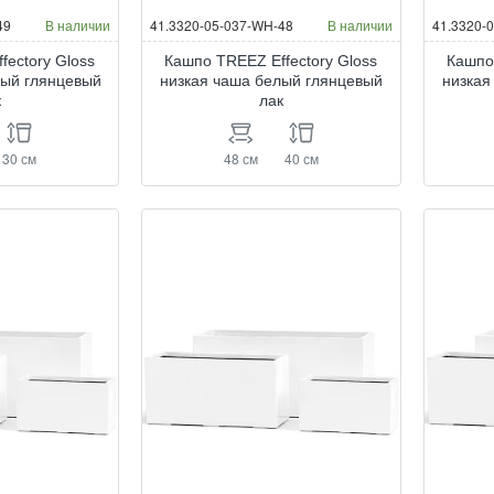
49
В наличии
41.3320-05-037-WH-48
В наличии
41.3320-
fectory Gloss
Кашпо TREEZ Effectory Gloss
Кашпо
лый глянцевый
низкая чаша белый глянцевый
низкая
к
лак
30 см
48 см
40 см