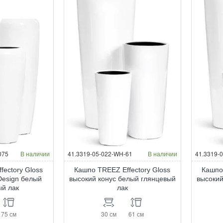
075
В наличии
41.3319-05-022-WH-61
В наличии
41.3319-
fectory Gloss
Кашпо TREEZ Effectory Gloss
Кашпо
Design белый
высокий конус белый глянцевый
высокий
ый лак
лак
75 см
30 см
61 см