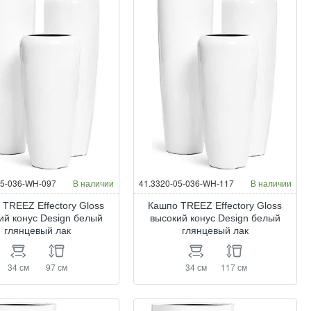
05-036-WH-097
В наличии
41.3320-05-036-WH-117
В наличии
 TREEZ Effectory Gloss
Кашпо TREEZ Effectory Gloss
ий конус Design белый
высокий конус Design белый
глянцевый лак
глянцевый лак
34 см
97 см
34 см
117 см