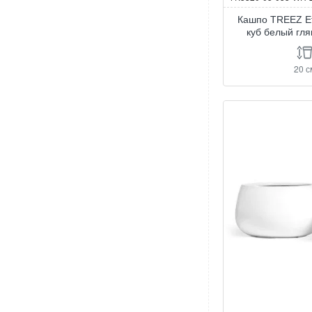
Кашпо TREEZ Ef
куб белый гл
20 с