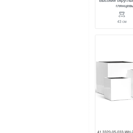
Высокий округлы
глянцев
43 см
41.3320-05-033-WH-