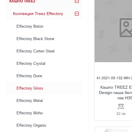
КАШПО TREEZ
Коллекция Treez Effectory
Effectory Beton
Effectory Black Stone
Effectory Corten Steel
Effectory Crystal
Effectory Dune
41.3321-05-132-WH-
Кашпо TREEZ Ef
Effectory Gloss
Design-чаша бе
лак H3
Effectory Metal
32 см
Effectory Moho
Effectory Organic