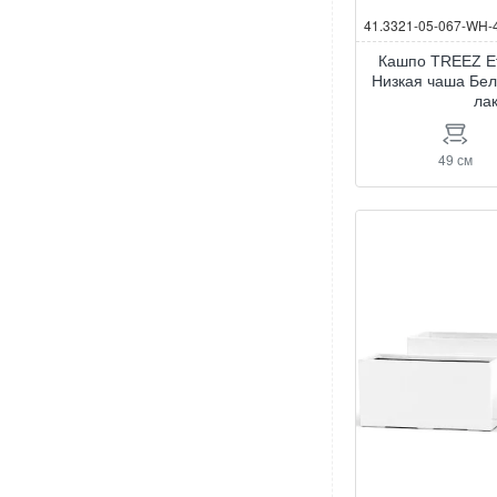
41.3321-05-067-WH-
Кашпо TREEZ Ef
Низкая чаша Бе
ла
49 см