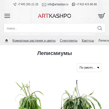
+7 495 203-22-20
info@artkashpo.ru
+7 910 433-80-80
поиск...
Комнатные растения и цветы
Суккуленты
Кактусы
Лепис
home
Леписмиумы