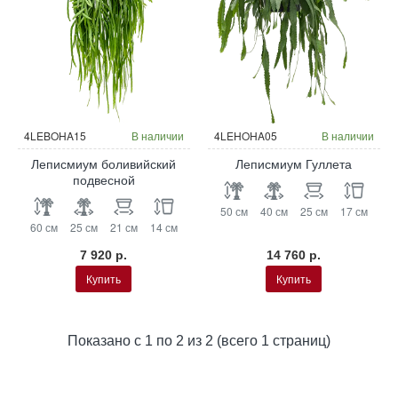
4LEBOHA15
В наличии
4LEHOHA05
В наличии
Леписмиум боливийский
Леписмиум Гуллета
подвесной
50 см
40 см
25 см
17 см
60 см
25 см
21 см
14 см
7 920 р.
14 760 р.
Купить
Купить
Показано с 1 по 2 из 2 (всего 1 страниц)