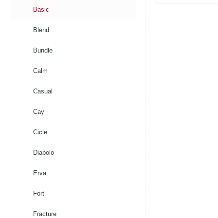
Basic
Basic
Square
Matt
Pink
Blend
Bundle
Calm
Casual
Cay
Cicle
Diabolo
Erva
Fort
Fracture