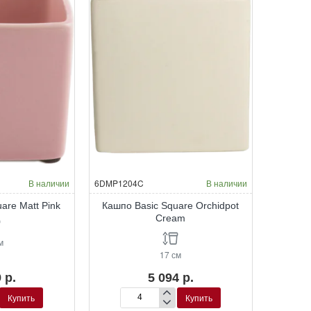
В наличии
6DMP1204C
В наличии
are Matt Pink
Кашпо Basic Square Orchidpot
Cream
м
17 см
 р.
5 094 р.
Купить
Купить
Кашпо