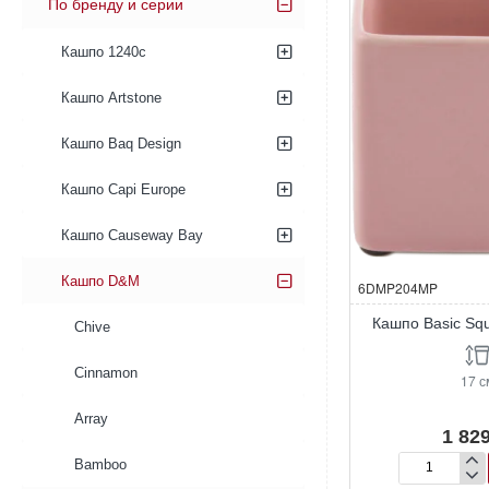
По бренду и серии
Кашпо 1240c
Кашпо Artstone
Кашпо Baq Design
Кашпо Capi Europe
Кашпо Causeway Bay
Кашпо D&M
6DMP204MP
Кашпо Basic Squ
Chive
Cinnamon
17 с
Array
1 829
Bamboo
Кашпо