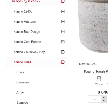
По бренду и серии
Кашпо 1240c
Кашпо Artstone
Кашпо Baq Design
Кашпо Capi Europe
Кашпо Causeway Bay
Кашпо D&M
6DMP529AG
Кашпо Tough Po
Chive
Cinnamon
27 см
8 640
Array
Кашпо
Bamboo
Tough