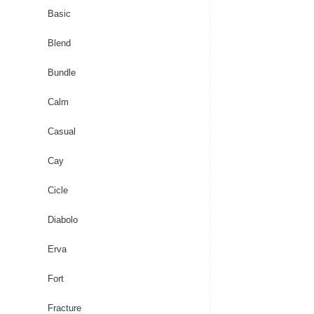
Pot
Basic
Light
grey
Blend
Bundle
Calm
Casual
Cay
Cicle
Diabolo
Erva
Fort
Fracture