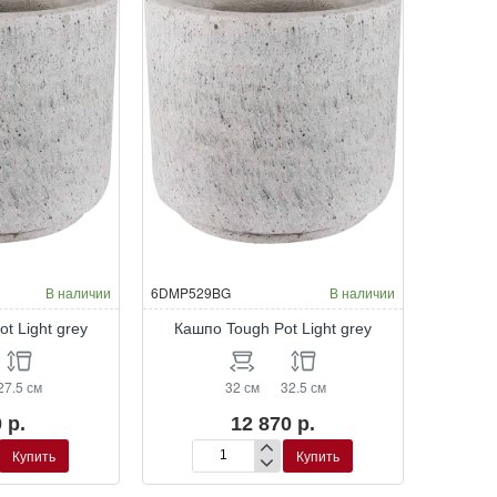
В наличии
6DMP529BG
В наличии
t Light grey
Кашпо Tough Pot Light grey
27.5 см
32 см
32.5 см
 р.
12 870 р.
Купить
Купить
Кашпо
Tough