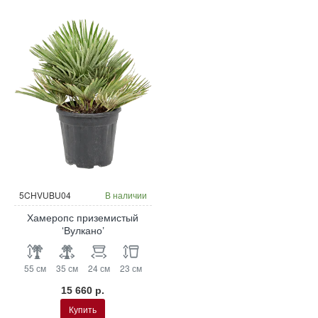
5CHVUBU04
В наличии
Хамеропс приземистый
‘Вулкано’
55 см
35 см
24 см
23 см
15 660 р.
Купить