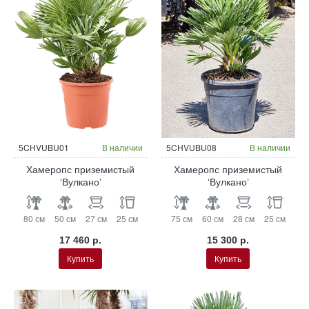
5CHVUBU01
В наличии
5CHVUBU08
В наличии
Хамеропс приземистый
Хамеропс приземистый
‘Вулкано’
‘Вулкано’
80 см
50 см
27 см
25 см
75 см
60 см
28 см
25 см
17 460 р.
15 300 р.
Купить
Купить