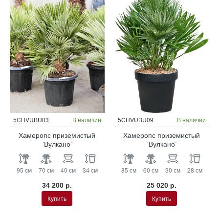
5CHVUBU03
В наличии
5CHVUBU09
В наличии
Хамеропс приземистый
Хамеропс приземистый
‘Вулкано’
‘Вулкано’
95 см
70 см
40 см
34 см
85 см
60 см
30 см
28 см
34 200 р.
25 020 р.
Купить
Купить