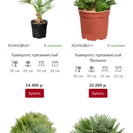
5CHHUBU01
В наличии
5CHVUBU11
В наличии
Хамеропс приземистый
Хамеропс приземистый
‘Вулкано’
90 см
65 см
30 см
28 см
60 см
40 см
24 см
23 см
14 400 р.
10 260 р.
Купить
Купить