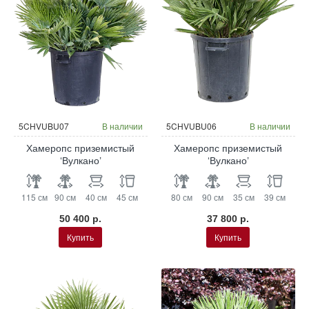
5CHVUBU07
В наличии
5CHVUBU06
В наличии
Хамеропс приземистый
Хамеропс приземистый
‘Вулкано’
‘Вулкано’
115 см
90 см
40 см
45 см
80 см
90 см
35 см
39 см
50 400 р.
37 800 р.
Купить
Купить