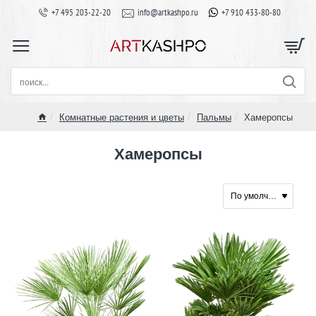
+7 495 203-22-20
info@artkashpo.ru
+7 910 433-80-80
поиск...
Комнатные растения и цветы
Пальмы
Хамеропсы
home
Хамеропсы