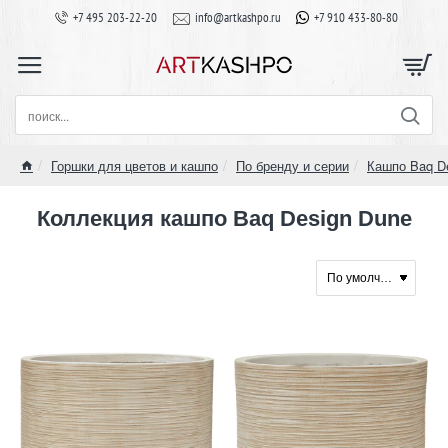
+7 495 203-22-20
info@artkashpo.ru
+7 910 433-80-80
поиск...
Горшки для цветов и кашпо
По бренду и серии
Кашпо Baq D
home
Коллекция кашпо Baq Design Dune