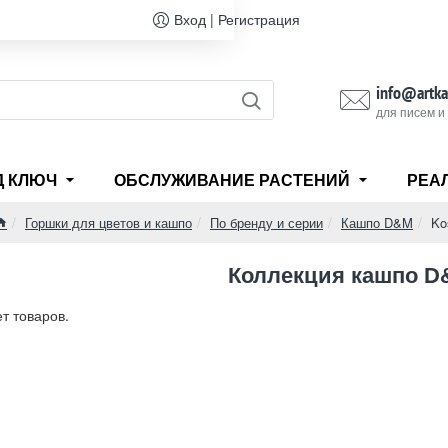
Вход | Регистрация
info@artka
для писем и
Д КЛЮЧ
ОБСЛУЖИВАНИЕ РАСТЕНИЙ
РЕА
Горшки для цветов и кашпо
По бренду и серии
Кашпо D&M
Ko
home
Коллекция кашпо D
ет товаров.