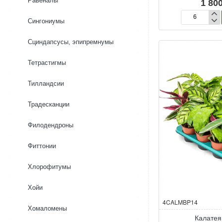
Равеналы
1 800
Сингониумы
Калатея
круглолистна
Сциндапсусы, эпипремнумы
Тетрастигмы
Тилландсии
Традесканции
Филодендроны
Фиттонии
Хлорофитумы
Хойи
4CALMBP14
Хомаломены
Калатея