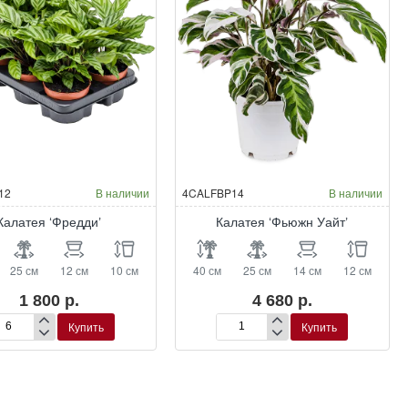
12
В наличии
4CALFBP14
В наличии
Калатея ‘Фредди’
Калатея ‘Фьюжн Уайт’
25 см
12 см
10 см
40 см
25 см
14 см
12 см
1 800 р.
4 680 р.
Купить
Купить
латея
Калатея
редди’
‘Фьюжн
Уайт’