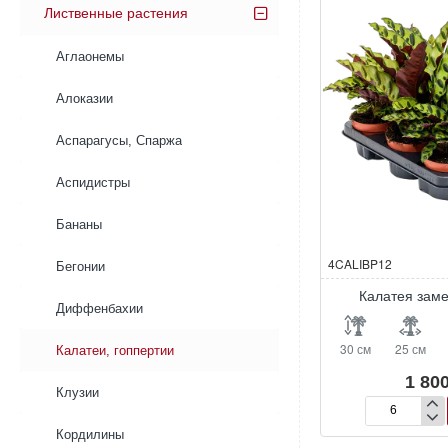
Лиственные растения
Аглаонемы
Алоказии
Аспарагусы, Спаржа
Аспидистры
Бананы
4CALIBP12
Бегонии
Калатея зам
Диффенбахии
30 см
25 см
Калатеи, гоппертии
1 800
Клузии
Калатея
Кордилины
замечательна