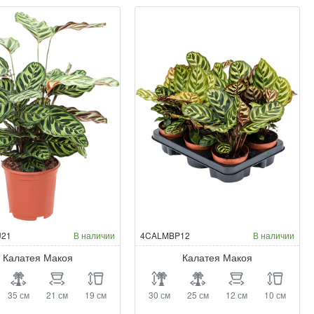
21
В наличии
4CALMBP12
В наличии
Калатея Макоя
Калатея Макоя
35 см
21 см
19 см
30 см
25 см
12 см
10 см