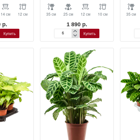
14 см
12 см
35 см
25 см
12 см
10 см
35 см
 р.
1 890 р.
Купить
Купить
Калатея
Ка
микс
мо
‘Не