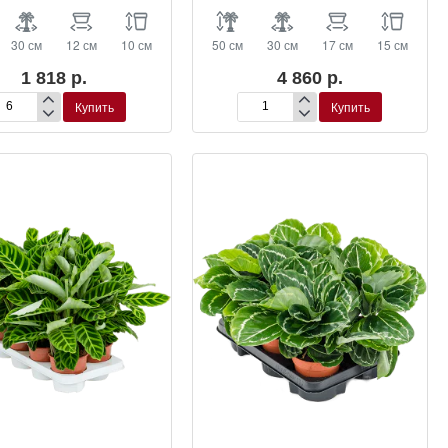
30 см
12 см
10 см
50 см
30 см
17 см
15 см
1 818 р.
4 860 р.
Купить
Купить
латея
Калатея
заичная
мозаичная
творк’
‘Нетворк’