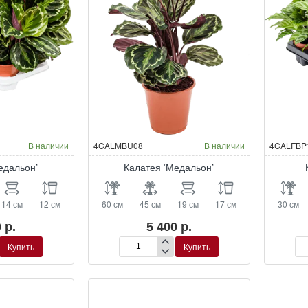
В наличии
4CALMBU08
В наличии
4CALFBP
едальон’
Калатея ‘Медальон’
14 см
12 см
60 см
45 см
19 см
17 см
30 см
 р.
5 400 р.
Купить
Купить
Калатея
Ка
‘Медальон’
‘Ф