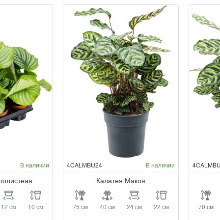
В наличии
4CALMBU24
В наличии
4CALMBU
глолистная
Калатея Макоя
12 см
10 см
75 см
40 см
24 см
22 см
70 см