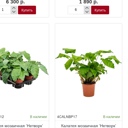
6 300 р.
1 890 р.
Купить
Купить
латея
Калатея
коя
Макоя
12
В наличии
4CALNBP17
В наличии
ея мозаичная ‘Нетворк’
Калатея мозаичная ‘Нетворк’