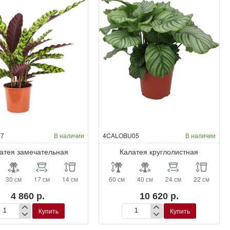
17
В наличии
4CALOBU05
В наличии
атея замечательная
Калатея круглолистная
30 см
17 см
14 см
60 см
40 см
24 см
22 см
4 860 р.
10 620 р.
Купить
Купить
латея
Калатея
мечательная
круглолистная