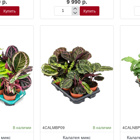
 р.
9 990 р.
Купить
Купить
Калатея
Ка
я
Макоя
Ма
В наличии
4CALMBP09
В наличии
4CALNBP
 микс
Калатея микс
Калат