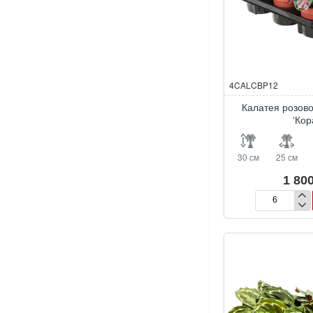
4CALCBP12
Калатея розов
‘Кор
30 см
25 см
1 800
Калатея
розовоокраш
‘Кора’