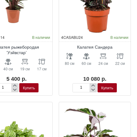
14
В наличии
4CASABU24
В наличии
латея рыжебородая
Калатея Сандера
‘Уэйвстар’
80 см
60 см
24 см
22 см
40 см
19 см
17 см
5 400 р.
10 080 р.
Купить
Купить
латея
Калатея
жебородая
Сандера
йвстар’