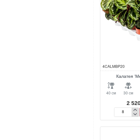
4CALMBP20
Калатея ‘М
40 см
30 см
2 520
Калатея
‘Медальон’