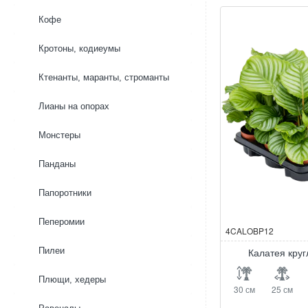
Кофе
Кротоны, кодиеумы
Ктенанты, маранты, строманты
Лианы на опорах
Монстеры
Панданы
Папоротники
Пеперомии
4CALOBP12
Пилеи
Калатея кру
Плющи, хедеры
30 см
25 см