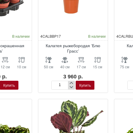
В наличии
4CALBBP17
В наличии
4CALRBU
оокрашенная
Калатея рыжебородая ‘Блю
Ка
а’
Грасc’
12 см
10 см
50 см
40 см
17 см
15 см
75 см
 р.
3 960 р.
Купить
Купить
Калатея
Ка
енная
рыжебородая
ры
‘Блю
‘Уэ
Грасc’