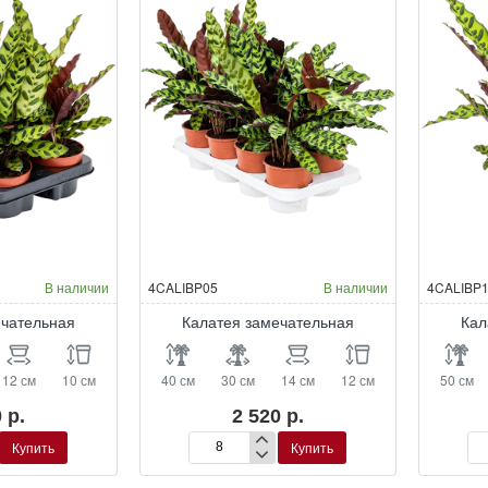
В наличии
4CALIBP05
В наличии
4CALIBP
ечательная
Калатея замечательная
Кал
12 см
10 см
40 см
30 см
14 см
12 см
50 см
 р.
2 520 р.
Купить
Купить
Калатея
Ка
я
замечательная
за