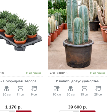
10
В наличии
4STDUKK15
В наличии
рия гибридная ‘Аврора’
Изолатоцереус Дюмортье
20 см
11 см
9 см
90 см
30 см
35 см
28 см
1 170 р.
39 600 р.