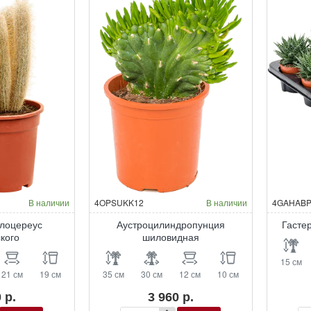
В наличии
4OPSUKK12
В наличии
4GAHABP
лоцереус
Аустроцилиндропунция
Гасте
кого
шиловидная
15 см
21 см
19 см
35 см
30 см
12 см
10 см
 р.
3 960 р.