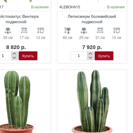
17
В наличии
4LEBOHA15
В наличии
йстокактус Винтера
Леписмиум боливийский
подвесной
подвесной
30 см
17 см
12 см
60 см
25 см
21 см
14 см
8 820 р.
7 920 р.
Купить
Купить
ейстокактус
Леписмиум
нтера
боливийский
двесной
подвесной