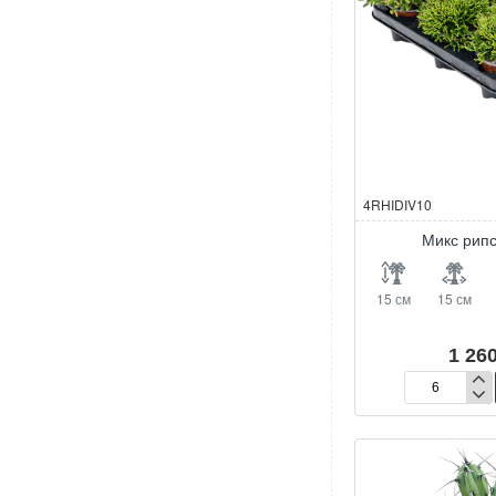
4RHIDIV10
Микс рип
15 см
15 см
1 260
Микс
рипсалисов