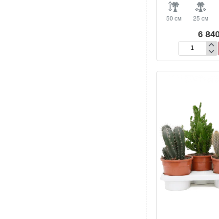
50 см
25 см
6 840
Изолатоцереу
Дюмортье
разветвлённы