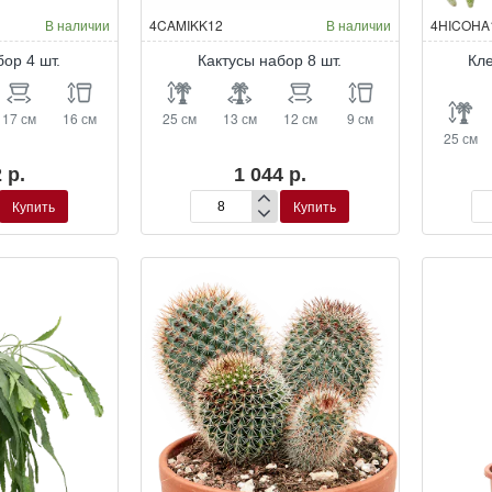
В наличии
4CAMIKK12
В наличии
4HICOHA
бор 4 шт.
Кактусы набор 8 шт.
Кле
17 см
16 см
25 см
13 см
12 см
9 см
25 см
 р.
1 044 р.
Купить
Купить
Кактусы
Кл
набор
Ви
8
по
шт.