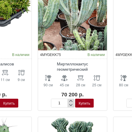
В наличии
4MYGEKK75
В наличии
4MYGEKK
салисов
Миртиллокактус
геометрический
11 см
9 см
90 см
45 см
28 см
25 см
80 см
 р.
70 200 р.
Купить
Купить
Миртиллокактус
Ми
геометрический
ге