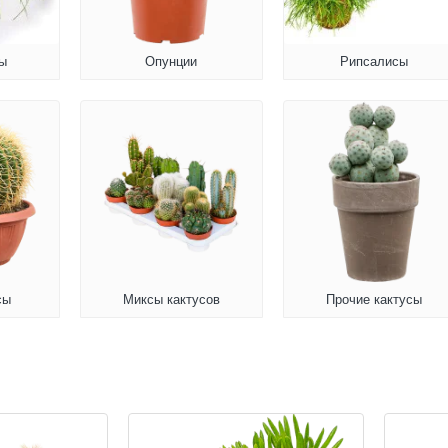
ы
Опунции
Рипсалисы
сы
Миксы кактусов
Прочие кактусы