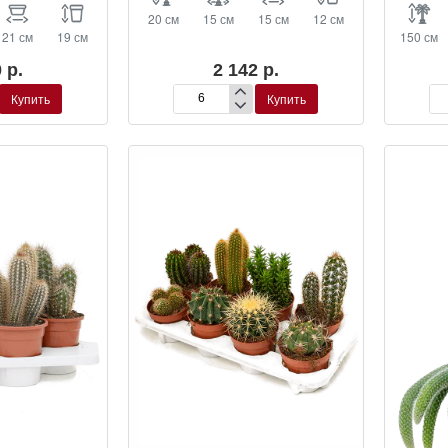
20 см
15 см
15 см
12 см
21 см
19 см
150 см
 р.
2 142 р.
Купить
Купить
с
Кактус
Как
микс
Са
й
Пе
(Т
Па