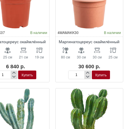
K07
В наличии
4MAMAKK30
В наличии
атоцереус окаймлённый
Маргинатоцереус окаймлённый
25 см
21 см
19 см
80 см
30 см
30 см
25 см
6 840 р.
30 600 р.
Купить
Купить
ргинатоцереус
Маргинатоцереус
аймлённый
окаймлённый