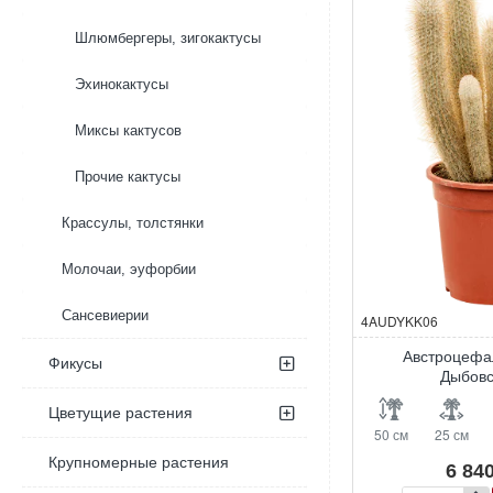
Шлюмбергеры, зигокактусы
Эхинокактусы
Миксы кактусов
Прочие кактусы
Крассулы, толстянки
Молочаи, эуфорбии
Сансевиерии
4AUDYKK06
Австроцефа
Фикусы
Дыбовс
Цветущие растения
50 см
25 см
Крупномерные растения
6 840