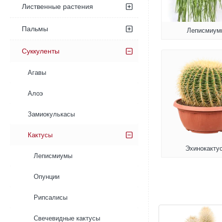
Лиственные растения
Пальмы
Леписмиум
Суккуленты
Агавы
Алоэ
Замиокулькасы
Кактусы
Эхинокакту
Леписмиумы
Опунции
Рипсалисы
Свечевидные кактусы