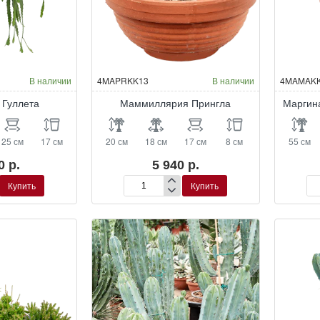
В наличии
4MAPRKK13
В наличии
4MAMAK
 Гуллета
Маммиллярия Прингла
Маргин
25 см
17 см
20 см
18 см
17 см
8 см
55 см
0 р.
5 940 р.
Купить
Купить
Маммиллярия
Ма
Прингла
ок