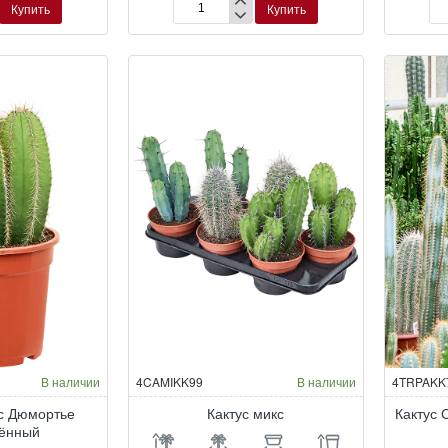
Купить
Купить
оцереус
Аустроцилиндропунция
Га
шиловидная
ги
‘Ав
В наличии
4CAMIKK99
В наличии
4TRPAKK
с Дюмортье
Кактус микс
Кактус 
лённый