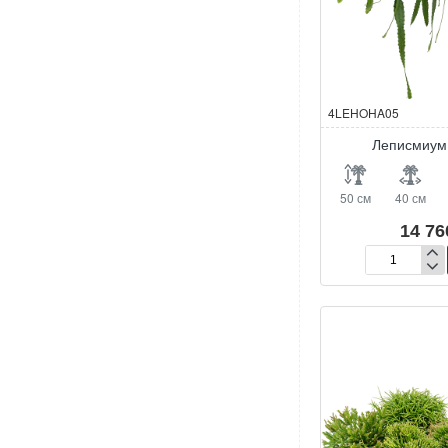
4LEHOHA05
Леписмиум
50 см
40 см
14 76
Леписмиум
Гуллета