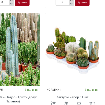
Купить
Купить
стерия
Изолатоцереус
бридная
Дюмортье
рора’
75
В наличии
4CAMIKK11
В наличии
Сан-Педро (Трихоцереус
Кактусы набор 11 шт.
Пачанои)