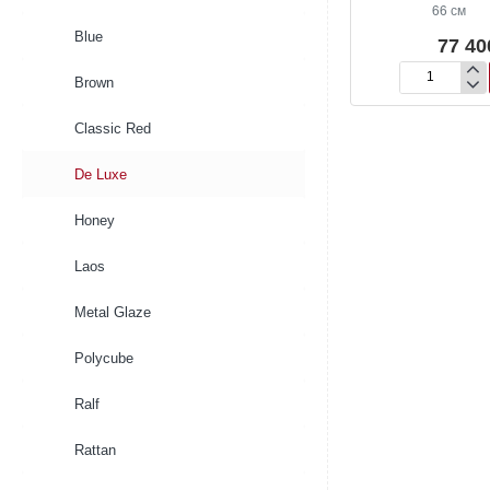
66 см
Blue
77 40
Brown
Кашпо
Plain
Globe
Classic Red
De
Luxe
De Luxe
Anthracite
Honey
Laos
Metal Glaze
Polycube
Ralf
Rattan