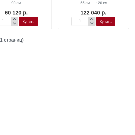
90 см
55 см
120 см
60 120 р.
122 040 р.
Купить
Купить
шпо
Кашпо
in
Plain
bis
Partner
 1 страниц)
De
xe
Luxe
hracite
Anthracite