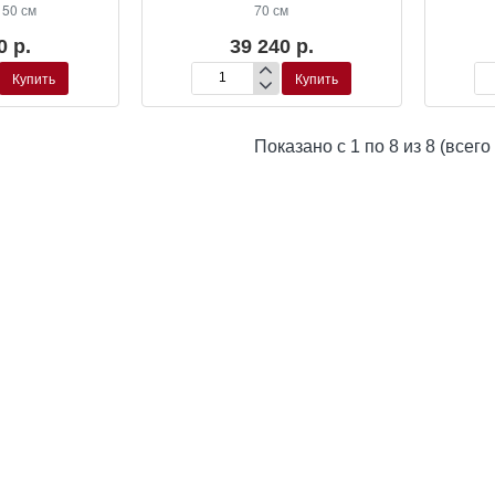
50 см
70 см
0 р.
39 240 р.
Купить
Купить
Кашпо
Ка
Plain
Pla
Kubis
Ku
Показано с 1 по 8 из 8 (всего
De
De
Luxe
Lu
Anthracite
Ant