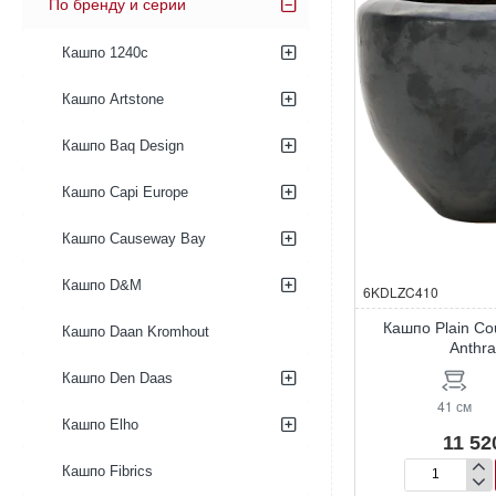
По бренду и серии
Кашпо 1240c
Кашпо Artstone
Кашпо Baq Design
Кашпо Capi Europe
Кашпо Causeway Bay
Кашпо D&M
6KDLZC410
Кашпо Plain Co
Кашпо Daan Kromhout
Anthra
Кашпо Den Daas
41 см
Кашпо Elho
11 52
Кашпо Fibrics
Кашпо