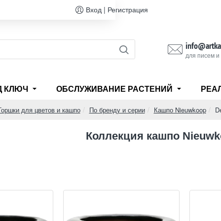
Вход | Регистрация
info@artka
для писем и
Д КЛЮЧ
ОБСЛУЖИВАНИЕ РАСТЕНИЙ
РЕА
Горшки для цветов и кашпо
По бренду и серии
Кашпо Nieuwkoop
D
e
Коллекция кашпо Nieuwk