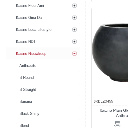
Plain
Кашпо Fleur Ami
Couple
De
Luxe
Кашпо Gina Da
Anthracite
Кашпо Luca Lifestyle
Кашпо NDT
Кашпо Nieuwkoop
Anthracite
B-Round
B-Straight
6KDLZG455
Banana
Кашпо Plain G
Black Shiny
Anthra
Blend