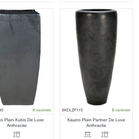
in
Plain
uple
Globe
De
xe
Luxe
hracite
Anthracite
90
В наличии
6KDLZP115
В наличии
о Plain Kubis De Luxe
Кашпо Plain Partner De Luxe
Anthracite
Anthracite