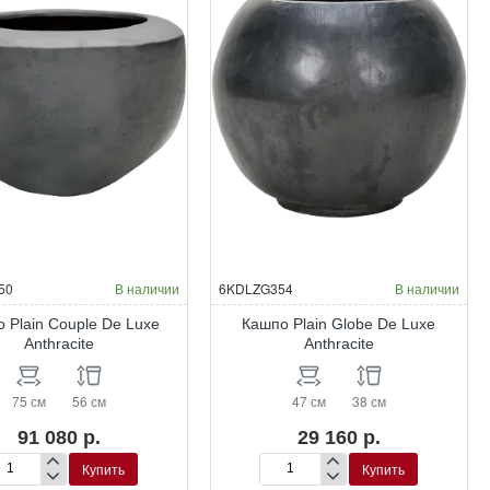
50
В наличии
6KDLZG354
В наличии
 Plain Couple De Luxe
Кашпо Plain Globe De Luxe
Anthracite
Anthracite
75 см
56 см
47 см
38 см
91 080 р.
29 160 р.
Купить
Купить
шпо
Кашпо