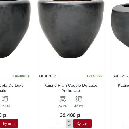
В наличии
6KDLZC540
В наличии
6KDLZC7
uple De Luxe
Кашпо Plain Couple De Luxe
Кашпо
cite
Anthracite
35 см
54 см
48 см
0 р.
32 400 р.
Купить
Купить
Кашпо
Ка