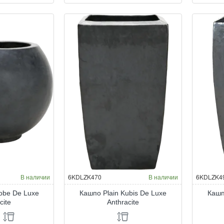
Plain
Pla
Couple
Co
De
De
Luxe
Lu
Anthracite
Ant
В наличии
6KDLZK470
В наличии
6KDLZK4
lobe De Luxe
Кашпо Plain Kubis De Luxe
Кашп
cite
Anthracite