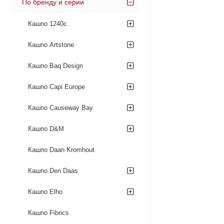
По бренду и серии
Кашпо 1240c
Кашпо Artstone
Кашпо Baq Design
Кашпо Capi Europe
Кашпо Causeway Bay
Кашпо D&M
Кашпо Daan Kromhout
Кашпо Den Daas
Кашпо Elho
Кашпо Fibrics