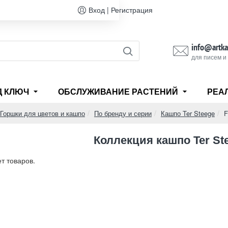
Вход | Регистрация
info@artka
для писем и
Д КЛЮЧ
ОБСЛУЖИВАНИЕ РАСТЕНИЙ
РЕА
Горшки для цветов и кашпо
По бренду и серии
Кашпо Ter Steege
F
e
Коллекция кашпо Ter St
ет товаров.