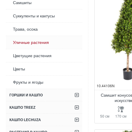
Самшиты
Суккуленты и кактусы
Трава, осока
Уличные растения
Цветущие растения
Цветы
Фрукты и ягоды
10.44106N
Самшит конусо
ГОРШКИ И КАШПО
искусст
КАШПО TREEZ
50 см
170 см
КАШПО LECHUZA