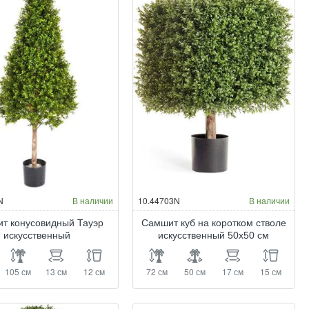
N
В наличии
10.44703N
В наличии
т конусовидный Тауэр
Самшит куб на коротком стволе
искусственный
искусственный 50x50 см
105 см
13 см
12 см
72 см
50 см
17 см
15 см