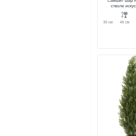
Самшит шар н
стволе иску
30 см
40 см