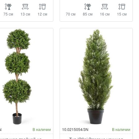
75 см
13 см
12 см
70 см
85 см
16 см
15 см
N
В наличии
10.0215054/3N
В наличии