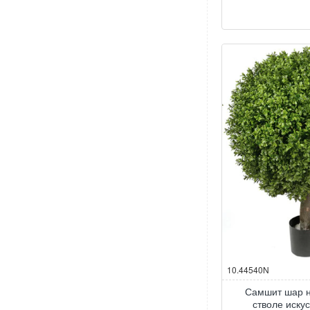
10.44540N
Самшит шар н
стволе иску