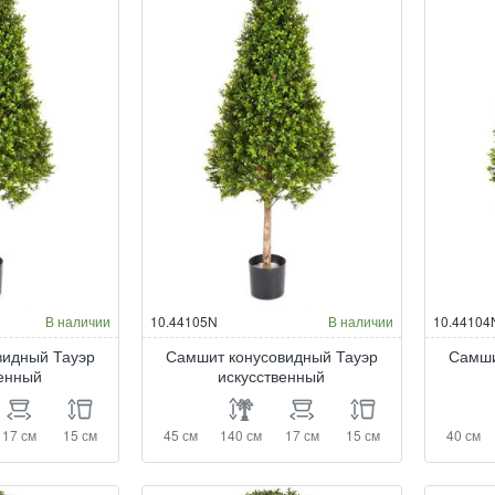
В наличии
10.44105N
В наличии
10.44104
видный Тауэр
Самшит конусовидный Тауэр
Самши
венный
искусственный
17 см
15 см
45 см
140 см
17 см
15 см
40 см