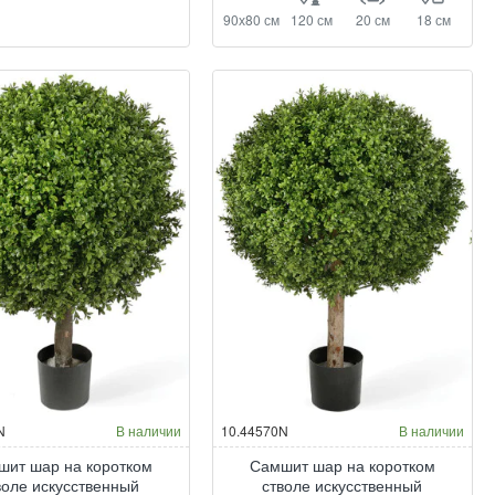
90х80 см
120 см
20 см
18 см
N
В наличии
10.44570N
В наличии
шит шар на коротком
Самшит шар на коротком
воле искусственный
стволе искусственный