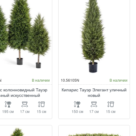
N
В наличии
10.56105N
В наличии
с колонновидный Тауэр
Кипарис Тауэр Элегант уличный
чный искусственный
новый
195 см
17 см
15 см
150 см
17 см
15 см