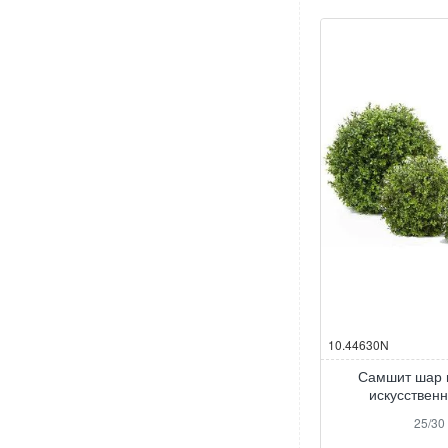
10.44630N
Самшит шар 
искусствен
25/30