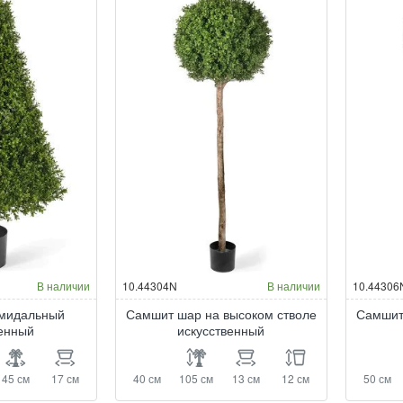
В наличии
10.44304N
В наличии
10.44306
мидальный
Самшит шар на высоком стволе
Самшит
венный
искусственный
45 см
17 см
40 см
105 см
13 см
12 см
50 см