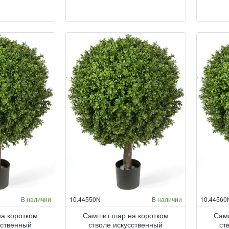
В наличии
10.44550N
В наличии
10.44560
а коротком
Самшит шар на коротком
Сам
сственный
стволе искусственный
ст