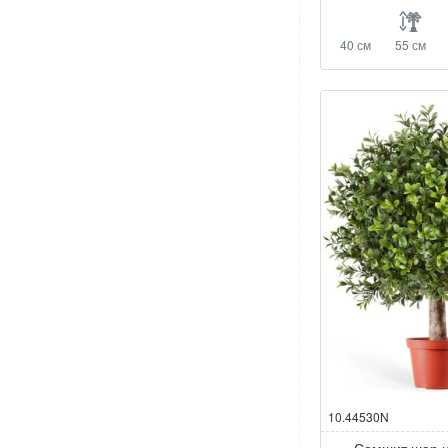
40 см
55 см
10.44530N