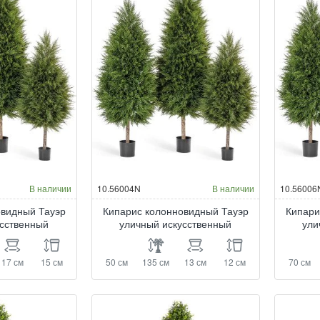
В наличии
10.56004N
В наличии
10.56006
овидный Тауэр
Кипарис колонновидный Тауэр
Кипари
усственный
уличный искусственный
ули
17 см
15 см
50 см
135 см
13 см
12 см
70 см