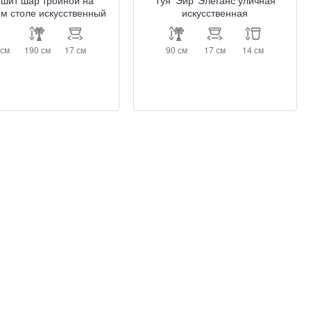
шит шар тройной на
Туя ‘Эйр’ Элеганс уличная
м столе искусственный
искусственная
 см
190 см
17 см
90 см
17 см
14 см