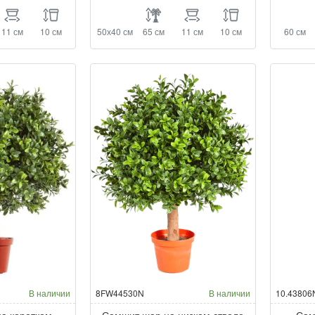
11 см
10 см
50х40 см
65 см
11 см
10 см
60 см
В наличии
8FW44530N
В наличии
10.43806