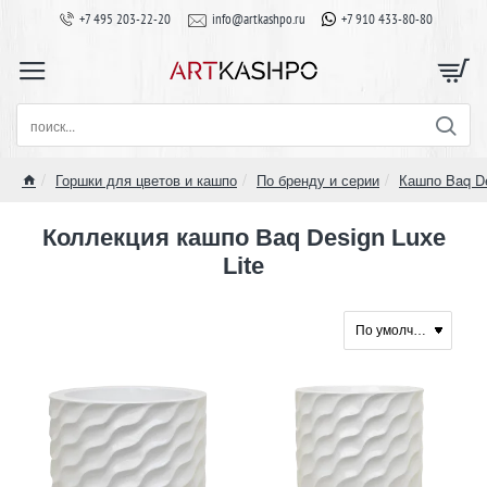
+7 495 203-22-20
info@artkashpo.ru
+7 910 433-80-80
поиск...
Горшки для цветов и кашпо
По бренду и серии
Кашпо Baq D
home
Коллекция кашпо Baq Design Luxe
Lite