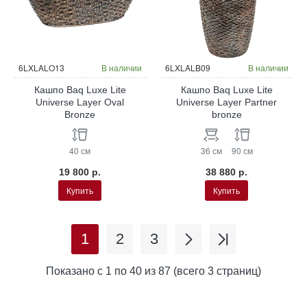
6LXLALO13
В наличии
6LXLALB09
В наличии
Кашпо Baq Luxe Lite
Кашпо Baq Luxe Lite
Universe Layer Oval
Universe Layer Partner
Bronze
bronze
40 см
36 см
90 см
19 800 р.
38 880 р.
Купить
Купить
1
2
3
Показано с 1 по 40 из 87 (всего 3 страниц)