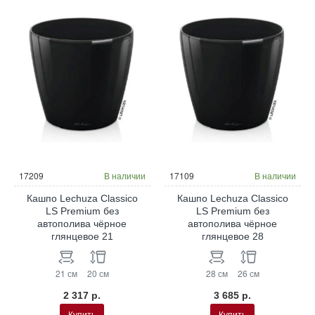
17209
В наличии
17109
В наличии
Кашпо Lechuza Classico
Кашпо Lechuza Classico
LS Premium без
LS Premium без
автополива чёрное
автополива чёрное
глянцевое 21
глянцевое 28
21 см
20 см
28 см
26 см
2 317 р.
3 685 р.
Купить
Купить