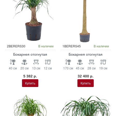
Гидропоника
Гидропоника
2BERERS30
В наличии
1BERERS45
В наличии
Бокарнея отогнутая
Бокарнея отогнутая
40 см
20 см
13 см
12 см
170 см
45 см
28 см
19 см
5 382 р.
32 400 р.
Купить
Купить