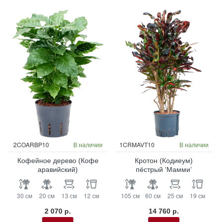
Гидропоника
Гидропоника
2COARBP10
В наличии
1CRMAVT10
В наличии
Кофейное дерево (Кофе
Кротон (Кодиеум)
аравийский)
пёстрый ‘Мамми’
30 см
20 см
13 см
12 см
105 см
60 см
25 см
19 см
2 070 р.
14 760 р.