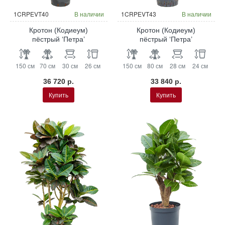
Гидропоника
Гидропоника
1CRPEVT40
В наличии
1CRPEVT43
В наличии
Кротон (Кодиеум)
Кротон (Кодиеум)
пёстрый ‘Петра’
пёстрый ‘Петра’
150 см
70 см
30 см
26 см
150 см
80 см
28 см
24 см
36 720 р.
33 840 р.
Купить
Купить