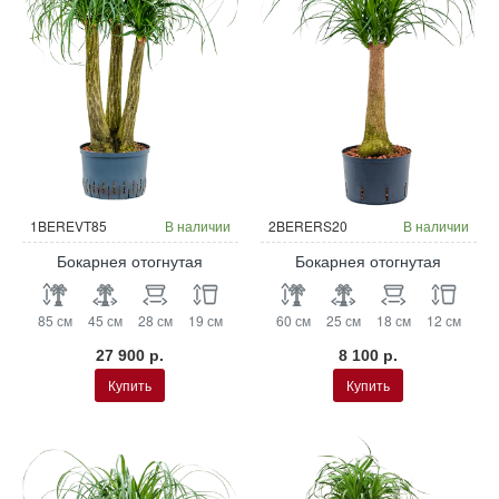
Гидропоника
Гидропоника
1BEREVT85
В наличии
2BERERS20
В наличии
Бокарнея отогнутая
Бокарнея отогнутая
85 см
45 см
28 см
19 см
60 см
25 см
18 см
12 см
27 900 р.
8 100 р.
Купить
Купить