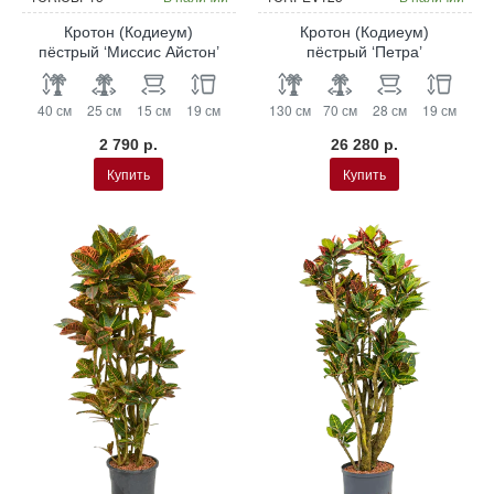
Кротон (Кодиеум)
Кротон (Кодиеум)
пёстрый ‘Миссис Айстон’
пёстрый ‘Петра’
40 см
25 см
15 см
19 см
130 см
70 см
28 см
19 см
2 790 р.
26 280 р.
Купить
Купить