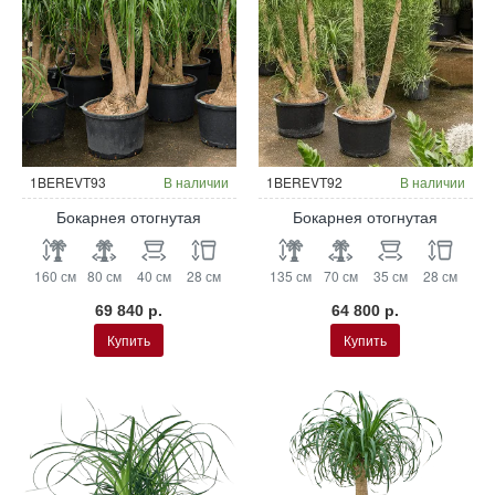
Гидропоника
Гидропоника
1BEREVT93
В наличии
1BEREVT92
В наличии
Бокарнея отогнутая
Бокарнея отогнутая
160 см
80 см
40 см
28 см
135 см
70 см
35 см
28 см
69 840 р.
64 800 р.
Купить
Купить