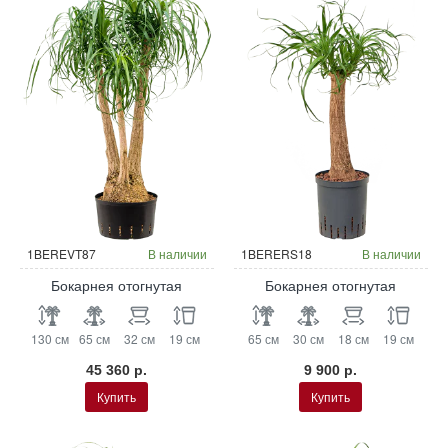
Гидропоника
Гидропоника
1BEREVT87
В наличии
1BERERS18
В наличии
Бокарнея отогнутая
Бокарнея отогнутая
130 см
65 см
32 см
19 см
65 см
30 см
18 см
19 см
45 360 р.
9 900 р.
Купить
Купить