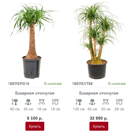
Гидропоника
Гидропоника
1BERERS16
В наличии
1BEREVT88
В наличии
Бокарнея отогнутая
Бокарнея отогнутая
60 см
30 см
18 см
19 см
130 см
60 см
35 см
28 см
8 100 р.
32 890 р.
Купить
Купить