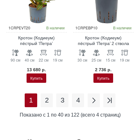
Гидропоника
Гидропоника
1CRPEVT20
В наличии
1CRPEBP10
В наличии
Кротон (Кодиеум)
Кротон (Кодиеум)
пёстрый ‘Петра’
пёстрый ‘Петра’ 2 ствола
90 см
40 см
22 см
19 см
30 см
25 см
15 см
19 см
13 680 р.
2 736 р.
Купить
Купить
1
2
3
4
Показано с 1 по 40 из 122 (всего 4 страниц)