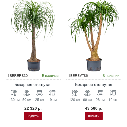
Гидропоника
Гидропоника
1BERERS30
В наличии
1BEREVT86
В наличии
Бокарнея отогнутая
Бокарнея отогнутая
130 см
50 см
25 см
19 см
120 см
60 см
28 см
19 см
22 320 р.
43 560 р.
Купить
Купить