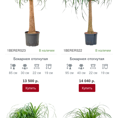
Гидропоника
Гидропоника
1BERERS23
В наличии
1BERERS22
В наличии
Бокарнея отогнутая
Бокарнея отогнутая
85 см
30 см
22 см
19 см
95 см
40 см
22 см
19 см
13 500 р.
14 040 р.
Купить
Купить