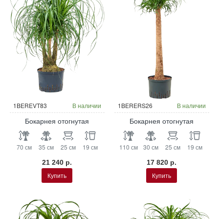
Гидропоника
Гидропоника
1BEREVT83
В наличии
1BERERS26
В наличии
Бокарнея отогнутая
Бокарнея отогнутая
70 см
35 см
25 см
19 см
110 см
30 см
25 см
19 см
21 240 р.
17 820 р.
Купить
Купить