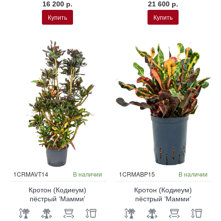
16 200 р.
21 600 р.
Купить
Купить
Гидропоника
Гидропоника
1CRMAVT14
В наличии
1CRMABP15
В наличии
Кротон (Кодиеум)
Кротон (Кодиеум)
пёстрый ‘Мамми’
пёстрый ‘Мамми’