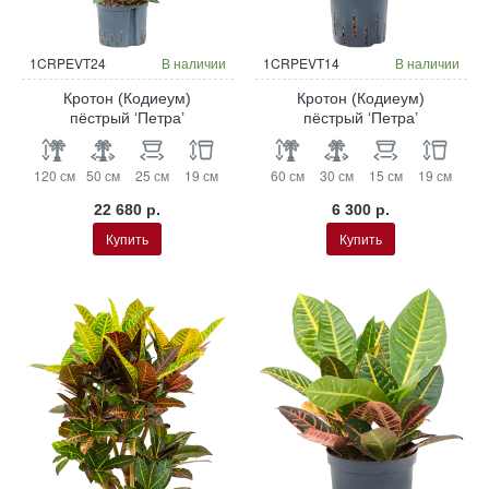
Гидропоника
Гидропоника
1CRPEVT24
В наличии
1CRPEVT14
В наличии
Кротон (Кодиеум)
Кротон (Кодиеум)
пёстрый ‘Петра’
пёстрый ‘Петра’
120 см
50 см
25 см
19 см
60 см
30 см
15 см
19 см
22 680 р.
6 300 р.
Купить
Купить