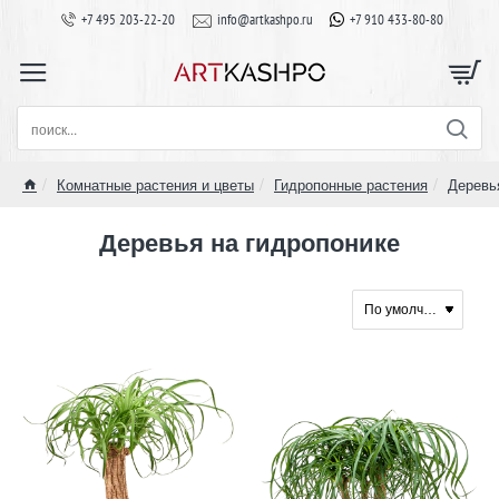
+7 495 203-22-20
info@artkashpo.ru
+7 910 433-80-80
поиск...
Комнатные растения и цветы
Гидропонные растения
Деревь
home
Деревья на гидропонике