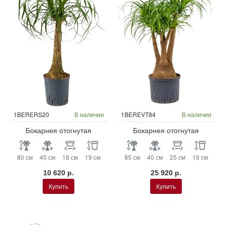
Гидропоника
Гидропоника
1BERERS20
В наличии
1BEREVT84
В наличии
Бокарнея отогнутая
Бокарнея отогнутая
80 см
40 см
18 см
19 см
85 см
40 см
25 см
19 см
10 620 р.
25 920 р.
Купить
Купить