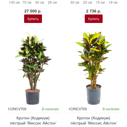
130 см
70 см
30 см
26 см
30 см
25 см
15 см
19 см
27 000 р.
2 736 р.
Купить
Купить
Гидропоника
Гидропоника
1CRICVT09
В наличии
1CRICVT05
В наличии
Кротон (Кодиеум)
Кротон (Кодиеум)
пёстрый ‘Миссис Айстон’
пёстрый ‘Миссис Айстон’