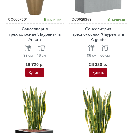
CC0007201
В наличии
CC0029358
В наличии
Сансевиерия
Сансевиерия
трёхполосная ‘Лауренти’ в
трёхполосная ‘Лауренти’ в
Amora
Argento
83 см
16 см
86 см
60 см
18 720 р.
58 320 р.
Купить
Купить