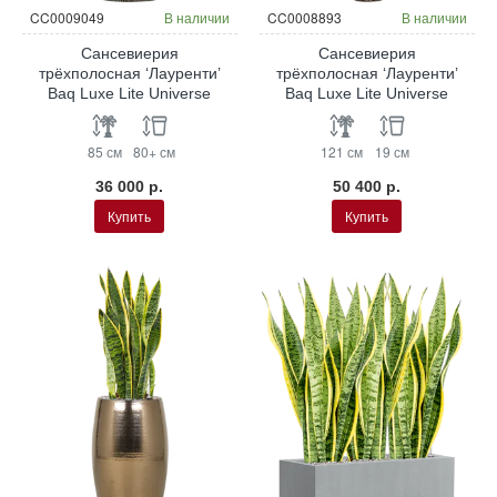
CC0009049
В наличии
CC0008893
В наличии
Сансевиерия
Сансевиерия
трёхполосная ‘Лауренти’
трёхполосная ‘Лауренти’
Baq Luxe Lite Universe
Baq Luxe Lite Universe
85 см
80+ см
121 см
19 см
36 000 р.
50 400 р.
Купить
Купить