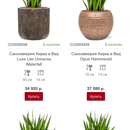
CC0009058
В наличии
CC0009439
В наличии
Сансевиерия Кирка в Baq
Сансевиерия Кирка в Baq
Luxe Lite Universe
Opus Hammered
Waterfall
78 см
19 см
84 см
19 см
34 920 р.
37 080 р.
Купить
Купить