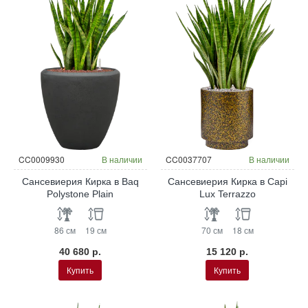
CC0009930
В наличии
CC0037707
В наличии
Сансевиерия Кирка в Baq
Сансевиерия Кирка в Capi
Polystone Plain
Lux Terrazzo
86 см
19 см
70 см
18 см
40 680 р.
15 120 р.
Купить
Купить