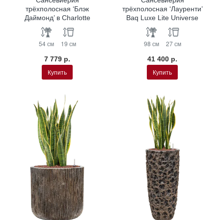
трёхполосная ‘Блэк
трёхполосная ‘Лауренти’
Даймонд’ в Charlotte
Baq Luxe Lite Universe
54 см
19 см
98 см
27 см
7 779 р.
41 400 р.
Купить
Купить