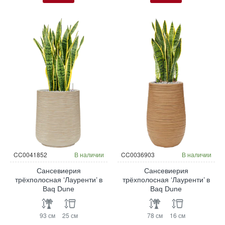
CC0041852
В наличии
CC0036903
В наличии
Сансевиерия
Сансевиерия
трёхполосная ‘Лауренти’ в
трёхполосная ‘Лауренти’ в
Baq Dune
Baq Dune
93 см
25 см
78 см
16 см