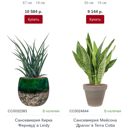
67 см
19 см
50 см
19 см
10 584 р.
9 144 р.
Купить
Купить
CC0032383
В наличии
CC0024644
В наличии
Сансевиерия Кирка
Сансевиерия Мейсона
‘Фернвуд’ в Lindy
‘Драгон’ в Terra Cotta