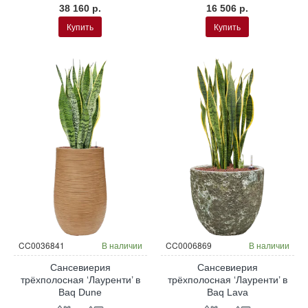
38 160 р.
16 506 р.
Купить
Купить
CC0036841
В наличии
CC0006869
В наличии
Сансевиерия
Сансевиерия
трёхполосная ‘Лауренти’ в
трёхполосная ‘Лауренти’ в
Baq Dune
Baq Lava