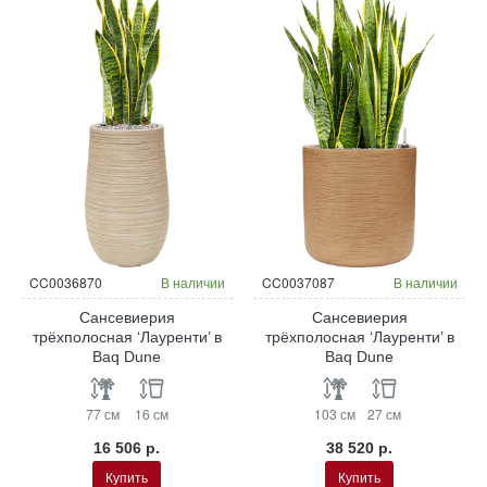
CC0036870
В наличии
CC0037087
В наличии
Сансевиерия
Сансевиерия
трёхполосная ‘Лауренти’ в
трёхполосная ‘Лауренти’ в
Baq Dune
Baq Dune
77 см
16 см
103 см
27 см
16 506 р.
38 520 р.
Купить
Купить