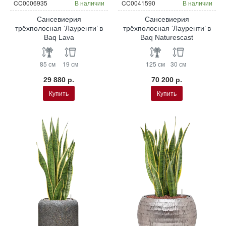
CC0006935
В наличии
CC0041590
В наличии
Сансевиерия
Сансевиерия
трёхполосная ‘Лауренти’ в
трёхполосная ‘Лауренти’ в
Baq Lava
Baq Naturescast
85 см
19 см
125 см
30 см
29 880 р.
70 200 р.
Купить
Купить