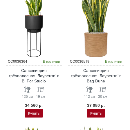
CC0036364
В наличии
CC0036519
В наличии
Сансевиерия
Сансевиерия
трёхполосная ‘Лауренти’ в
трёхполосная ‘Лауренти’ в
B. For Studio
Baq Dune
125 см
19 см
112 см
30 см
34 560 р.
37 080 р.
Купить
Купить