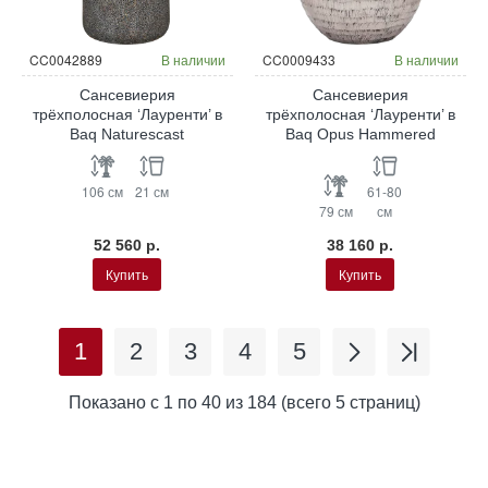
CC0042889
В наличии
CC0009433
В наличии
Сансевиерия
Сансевиерия
трёхполосная ‘Лауренти’ в
трёхполосная ‘Лауренти’ в
Baq Naturescast
Baq Opus Hammered
106 см
21 см
61-80
79 см
см
52 560 р.
38 160 р.
Купить
Купить
1
2
3
4
5
Показано с 1 по 40 из 184 (всего 5 страниц)