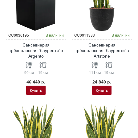
CC0036195
В наличии
CC0011333
В наличии
Сансевиерия
Сансевиерия
трёхполосная ‘Лауренти’ в
трёхполосная ‘Лауренти’ в
Argento
Artstone
90 см
19 см
111 см
19 см
46 440 р.
24 840 р.
Купить
Купить