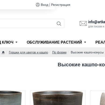
Вход | Регистрация
info@artka
для писем и
Д КЛЮЧ
ОБСЛУЖИВАНИЕ РАСТЕНИЙ
РЕА
Горшки для цветов и кашпо
По форме
Высокие кашпо-конусы
home
Высокие кашпо-к