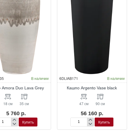
35
В наличии
6DLIAB171
В наличии
 Amora Duo Lava Grey
Кашпо Argento Vase black
18 см
35 см
47 см
90 см
5 760 р.
56 160 р.
Купить
Купить
шпо
Кашпо
ora
Argento