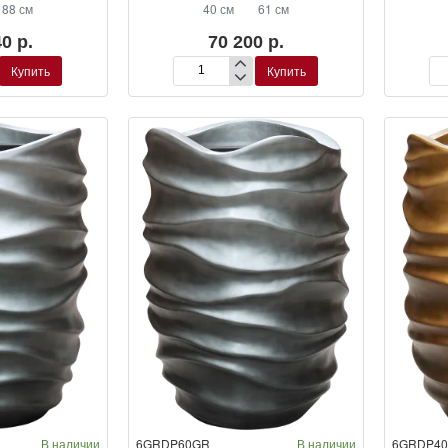
88 см
40 см
61 см
0 р.
70 200 р.
Купить
Купить
Кашпо
Ка
Baq
Ba
Gradient
Gra
Lee
Le
Partner
Par
Matt
Mat
Coffee
For
(с
Gr
внутренним
(с
горшком)
вн
го
В наличии
6GRDP60GR
В наличии
6GRDP4