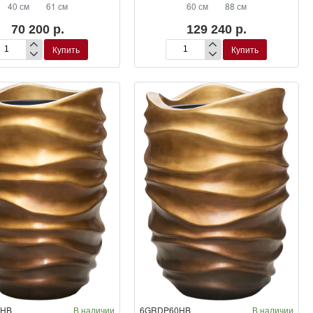
40 см
61 см
60 см
88 см
70 200 р.
129 240 р.
Купить
Купить
шпо
Кашпо
q
Baq
dient
Gradient
e
Lee
tner
Partner
t
Matt
est
Forest
een
Green
(с
утренним
внутренним
ршком)
горшком)
0HB
В наличии
6GRDP60HB
В наличии