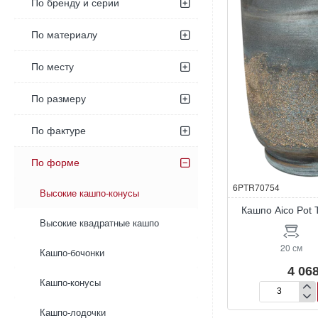
По бренду и серии
По материалу
По месту
По размеру
По фактуре
По форме
6PTR70754
Высокие кашпо-конусы
Кашпо Aico Pot T
Высокие квадратные кашпо
20 см
Кашпо-бочонки
4 068
Кашпо-конусы
Кашпо
Aico
Кашпо-лодочки