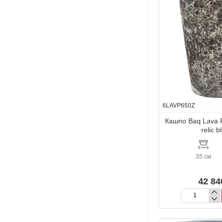
горшком)
6LAVP650Z
Кашпо Baq Lava P
relic b
35 см
42 84
Кашпо
Baq
Lava