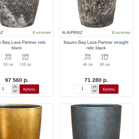
5Z
В наличии
6LAVP850Z
В наличии
 Baq Lava Partner relic
Кашпо Baq Lava Partner straight
black
relic black
55 см
105 см
46 см
85 см
97 560 р.
71 280 р.
Купить
Купить
шпо
Кашпо
q
Baq
va
Lava
tner
Partner
c
straight
ck
relic
black