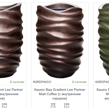
Pot
Du
Tall
La
Shiny
Gr
Brown
В наличии
6GRDP40CO
В наличии
6GRDP4
nt Lee Partner
Кашпо Baq Gradient Lee Partner
Кашпо B
с внутренним
Matt Coffee (с внутренним
M
ом)
горшком)
вн