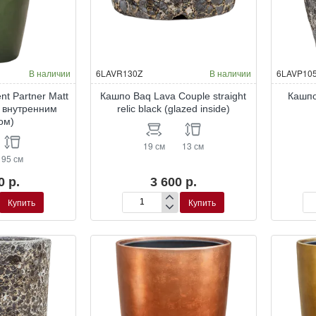
В наличии
6LAVR130Z
В наличии
6LAVP10
nt Partner Matt
Кашпо Baq Lava Couple straight
Кашпо
с внутренним
relic black (glazed inside)
ом)
19 см
13 см
95 см
0 р.
3 600 р.
Купить
Купить
Кашпо
Ка
Baq
Ba
Lava
La
Couple
Par
straight
reli
relic
bla
black
(glazed
inside)