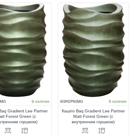
o
Vase
va
black
ey
0MG
В наличии
6GRDP60MG
В наличии
aq Gradient Lee Partner
Кашпо Baq Gradient Lee Partner
att Forest Green (с
Matt Forest Green (с
утренним горшком)
внутренним горшком)