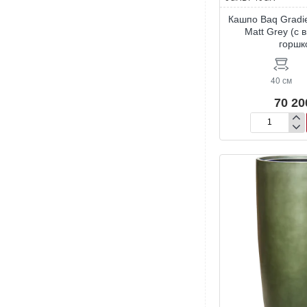
Кашпо Baq Gradie
Matt Grey (с
горшк
40 см
70 20
Кашпо
Baq
Gradient
Lee
Partner
Matt
Grey
(с
внутренним
горшком)