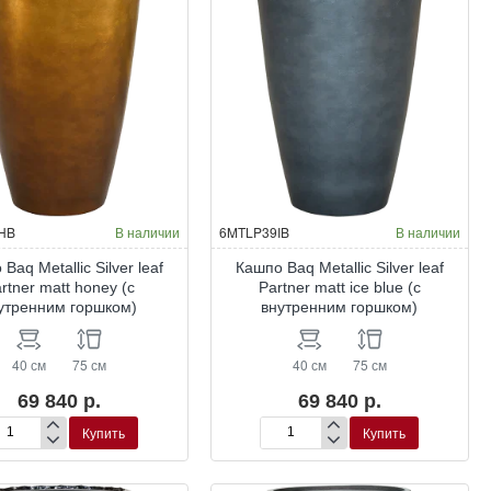
HB
В наличии
6MTLP39IB
В наличии
Baq Metallic Silver leaf
Кашпо Baq Metallic Silver leaf
rtner matt honey (с
Partner matt ice blue (с
утренним горшком)
внутренним горшком)
40 см
75 см
40 см
75 см
69 840 р.
69 840 р.
Купить
Купить
шпо
Кашпо
q
Baq
allic
Metallic