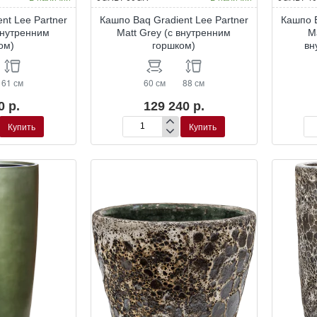
nt Lee Partner
Кашпо Baq Gradient Lee Partner
Кашпо B
 внутренним
Matt Grey (с внутренним
M
ом)
горшком)
вн
61 см
60 см
88 см
0 р.
129 240 р.
Купить
Купить
Кашпо
Ка
Baq
Ba
Gradient
Gra
Lee
Le
Partner
Par
Matt
Mat
Grey
Ho
(с
Br
внутренним
(с
горшком)
вн
го