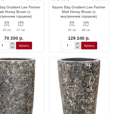
aq Gradient Lee Partner
Кашпо Baq Gradient Lee Partner
att Honey Brown (с
Matt Honey Brown (с
утренним горшком)
внутренним горшком)
40 см
61 см
60 см
88 см
70 200 р.
129 240 р.
Купить
Купить
шпо
Кашпо
q
Baq
dient
Gradient
e
Lee
tner
Partner
t
Matt
ney
Honey
own
Brown
(с
утренним
внутренним
ршком)
горшком)