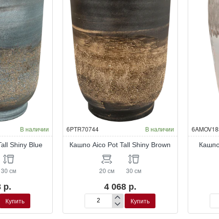
В наличии
6PTR70744
В наличии
6AMOV18
all Shiny Blue
Кашпо Aico Pot Tall Shiny Brown
Кашпо
30 см
20 см
30 см
 р.
4 068 р.
Купить
Купить
Кашпо
Ка
Aico
Am