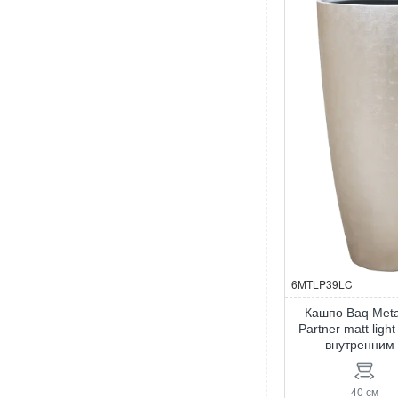
Partner
straight
relic
black
6MTLP39LC
Кашпо Baq Metall
Partner matt ligh
внутренним
40 см