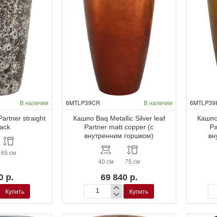
В наличии
6MTLP39CR
В наличии
6MTLP39
artner straight
Кашпо Baq Metallic Silver leaf
Кашпо 
lack
Partner matt copper (с
Pa
внутренним горшком)
вн
65 см
40 см
75 см
0 р.
69 840 р.
Купить
Купить
Кашпо
Ка
Baq
Ba
Metallic
Met