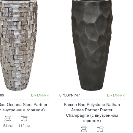
ver
Silver
f
leaf
tner
Partner
t
matt
ney
ice
blue
утренним
(с
ршком)
внутренним
горшком)
НОВИНКА
09
В наличии
6POSYNP47
В наличии
aq Oceana Steel Partner
Кашпо Baq Polystone Nathan
(с внутренним горшком)
James Partner Pueter
Champagne (с внутренним
горшком)
54 см
110 см