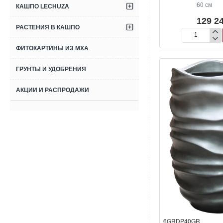
60 см
КАШПО LECHUZA
129 24
РАСТЕНИЯ В КАШПО
Кашпо
Baq
ФИТОКАРТИНЫ ИЗ МХА
Gradient
Lee
ГРУНТЫ И УДОБРЕНИЯ
Partner
Matt
АКЦИИ И РАСПРОДАЖИ
Coffee
(с
внутренним
горшком)
6GRDP40GR