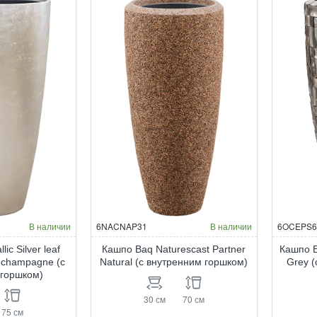
Silver
Sil
leaf
lea
Partner
Par
matt
mat
copper
ho
(с
(с
внутренним
вн
горшком)
го
НОВИНКА
В наличии
6NACNAP31
В наличии
6OCEPS6
ic Silver leaf
Кашпо Baq Naturescast Partner
Кашпо B
t champagne (с
Natural (с внутренним горшком)
Grey 
 горшком)
30 см
70 см
75 см