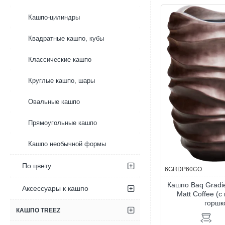
Pot
Tall
Кашпо-цилиндры
Shiny
Blue
Квадратные кашпо, кубы
Классические кашпо
Круглые кашпо, шары
Овальные кашпо
Прямоугольные кашпо
Кашпо необычной формы
По цвету
6GRDP60CO
Кашпо Baq Gradie
Аксессуары к кашпо
Matt Coffee (
горшк
КАШПО TREEZ