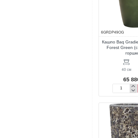
6GRDP49OG
Кашпо Baq Gradie
Forest Green (
горшк
40 см
65 88
Кашпо
Baq
Gradient
Partner
Matt
Forest
Green
(с
внутренним