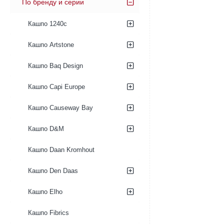
По бренду и серии
Кашпо 1240c
Кашпо Artstone
Кашпо Baq Design
Кашпо Capi Europe
Кашпо Causeway Bay
Кашпо D&M
Кашпо Daan Kromhout
Кашпо Den Daas
Кашпо Elho
Кашпо Fibrics