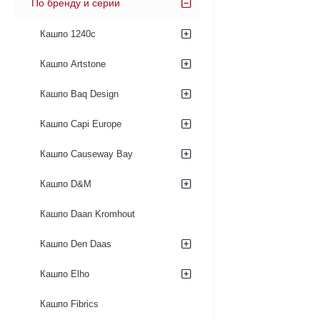
По бренду и серии
Кашпо 1240c
Кашпо Artstone
Кашпо Baq Design
Кашпо Capi Europe
Кашпо Causeway Bay
Кашпо D&M
Кашпо Daan Kromhout
Кашпо Den Daas
Кашпо Elho
Кашпо Fibrics