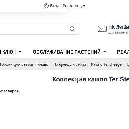
Вход | Регистрация
info@artka
для писем и
Д КЛЮЧ
ОБСЛУЖИВАНИЕ РАСТЕНИЙ
РЕА
Горшки для цветов и кашпо
По бренду и серии
Кашпо Ter Steege
U
e
Коллекция кашпо Ter St
ет товаров.