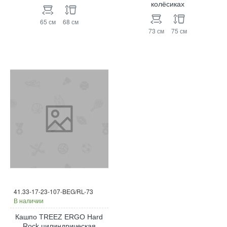
колёсиках
65 см
68 см
73 см
75 см
41.33-17-23-107-BEG/RL-73
В наличии
Кашпо TREEZ ERGO Hard
Rock цилиндрическая