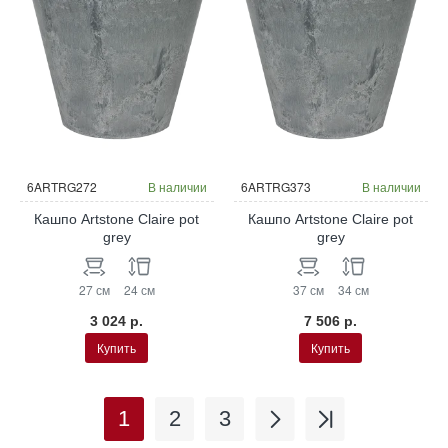
6ARTRG272
В наличии
6ARTRG373
В наличии
Кашпо Artstone Claire pot
Кашпо Artstone Claire pot
grey
grey
27 см
24 см
37 см
34 см
3 024 р.
7 506 р.
Купить
Купить
1
2
3