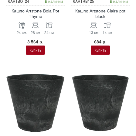
6ARTBOT24
В наличии
6ARTRB125
В наличии
Кашпо Artstone Bola Pot
Кашпо Artstone Claire pot
Thyme
black
24 см.
28 см
24 см
13 см
14 см
3 564 р.
684 р.
Купить
Купить