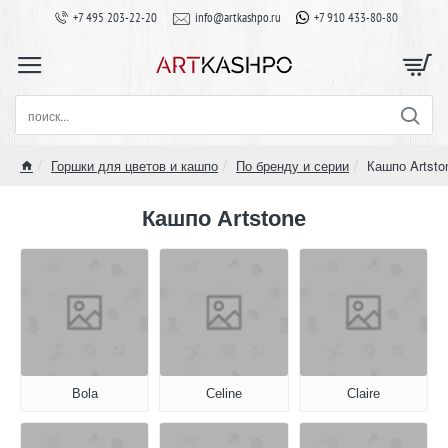
+7 495 203-22-20
info@artkashpo.ru
+7 910 433-80-80
поиск...
Горшки для цветов и кашпо
По бренду и серии
Кашпо Artsto
home
Кашпо Artstone
Bola
Celine
Claire