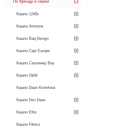
По бренду и серии
Кашпо 1240c
Кашпо Artstone
Кашпо Baq Design
Кашпо Capi Europe
Кашпо Causeway Bay
Кашпо D&M
Кашпо Daan Kromhout
Кашпо Den Daas
Кашпо Elho
Кашпо Fibrics