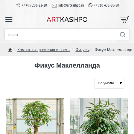
+7 495 203-22-20
info@artkashpo.ru
+7 910 433-80-80
поиск...
Комнатные растения и цветы
Фикусы
Фикус Маклелланда
home
Фикус Маклелланда