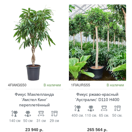
Гидропоника
4FIAKGS50
В наличии
1FIAURS55
В наличии
Фикус Маклелланда
Фикус ржаво-красный
‘Амстел Кинг’
'Аустралис' D110 H400
переплетённый
400 см.
110 см.
65 см.
50 см.
140 см
50 см
31 см
29 см
23 940 р.
265 564 р.