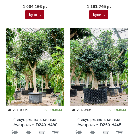
1 064 166 р.
1 191 745 р.
Купить
Купить
4FIAURS06
В наличии
4FIAUSV08
В наличии
Фикус ржаво-красный
Фикус ржаво-красный
'Аустралис' D240 H490
'Аустралис' D260 H445