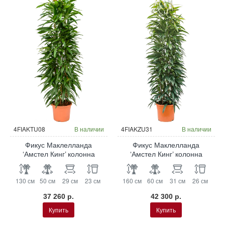
4FIAKTU08
В наличии
4FIAKZU31
В наличии
Фикус Маклелланда
Фикус Маклелланда
‘Амстел Кинг’ колонна
‘Амстел Кинг’ колонна
130 см
50 см
29 см
23 см
160 см
60 см
31 см
26 см
37 260 р.
42 300 р.
Купить
Купить