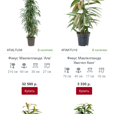
4FIALTU36
В наличии
4FIAKTU16
В наличии
Фикус Маклелланда ‘Али’
Фикус Маклелланда
‘Амстел Кинг’
210 см
60 см
30 см
27 см
70 см
40 см
17 см
16 см
32 580 р.
3 330 р.
Купить
Купить