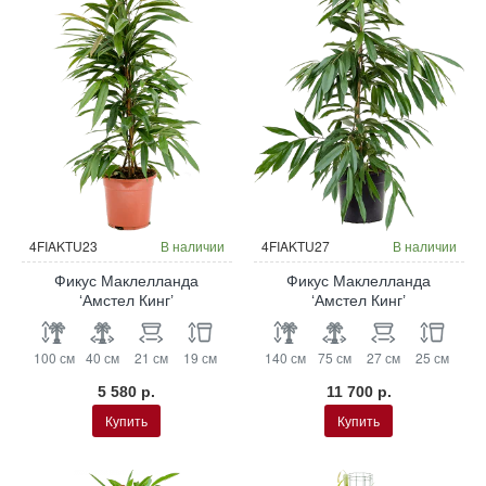
4FIAKTU23
В наличии
4FIAKTU27
В наличии
Фикус Маклелланда
Фикус Маклелланда
‘Амстел Кинг’
‘Амстел Кинг’
100 см
40 см
21 см
19 см
140 см
75 см
27 см
25 см
5 580 р.
11 700 р.
Купить
Купить