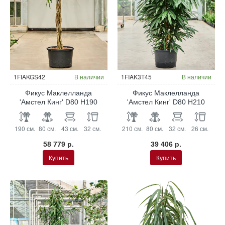
Гидропоника
Гидропоника
1FIAKGS42
В наличии
1FIAK3T45
В наличии
Фикус Маклелланда
Фикус Маклелланда
'Амстел Кинг' D80 H190
'Амстел Кинг' D80 H210
190 см.
80 см.
43 см.
32 см.
210 см.
80 см.
32 см.
26 см.
58 779 р.
39 406 р.
Купить
Купить