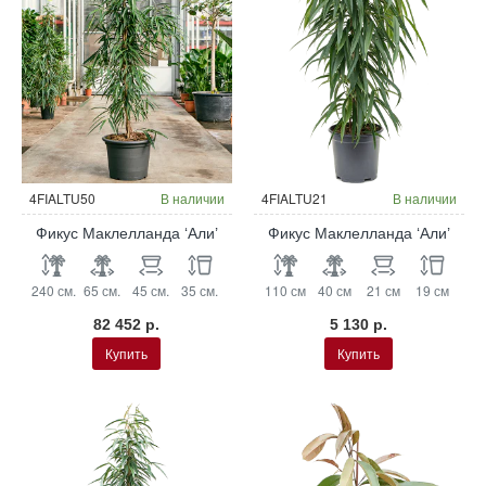
4FIALTU50
В наличии
4FIALTU21
В наличии
Фикус Маклелланда ‘Али’
Фикус Маклелланда ‘Али’
240 см.
65 см.
45 см.
35 см.
110 см
40 см
21 см
19 см
82 452 р.
5 130 р.
Купить
Купить