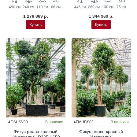
490 см.
240 см.
110 см.
68 см.
445 см.
260 см.
130 см.
75 см.
1 276 869 р.
1 344 969 р.
Купить
Купить
4FIAUSV09
В наличии
4FIAURS02
В наличии
Фикус ржаво-красный
Фикус ржаво-красный
\'Аустралис\' D325 H650
‘Австралис’