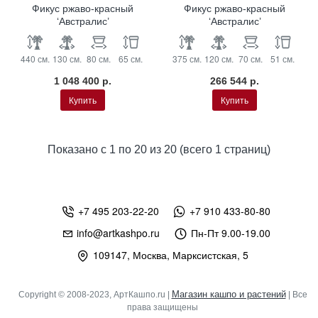
Фикус ржаво-красный
Фикус ржаво-красный
‘Австралис’
‘Австралис’
440 см.
130 см.
80 см.
65 см.
375 см.
120 см.
70 см.
51 см.
1 048 400 р.
266 544 р.
Купить
Купить
Показано с 1 по 20 из 20 (всего 1 страниц)
+7 495 203-22-20
+7 910 433-80-80
info@artkashpo.ru
Пн-Пт 9.00-19.00
109147, Москва, Марксистская, 5
Магазин кашпо и растений
Copyright © 2008-2023, АртКашпо.ru |
| Все
права защищены