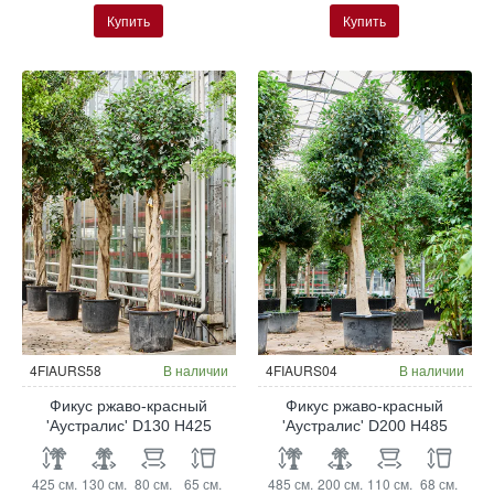
Купить
Купить
4FIAURS58
В наличии
4FIAURS04
В наличии
Фикус ржаво-красный
Фикус ржаво-красный
'Аустралис' D130 H425
'Аустралис' D200 H485
425 см.
130 см.
80 см.
65 см.
485 см.
200 см.
110 см.
68 см.