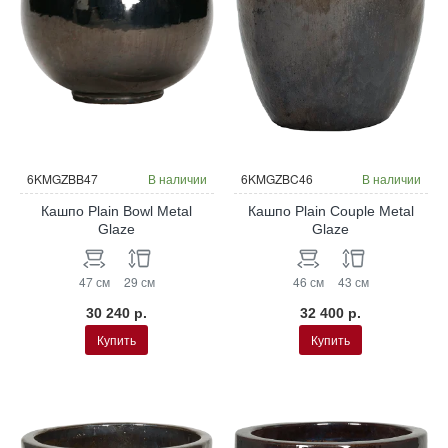
6KMGZBB47
В наличии
6KMGZBC46
В наличии
Кашпо Plain Bowl Metal
Кашпо Plain Couple Metal
Glaze
Glaze
47 см
29 см
46 см
43 см
30 240 р.
32 400 р.
Купить
Купить