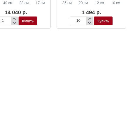
40 см
28 см
17 см
35 см
20 см
12 см
10 см
14 040 р.
1 494 р.
Купить
Купить
ранта
Маранта
ложильчатая
беложильчатая
мон’
‘Фасинатор’
двесная