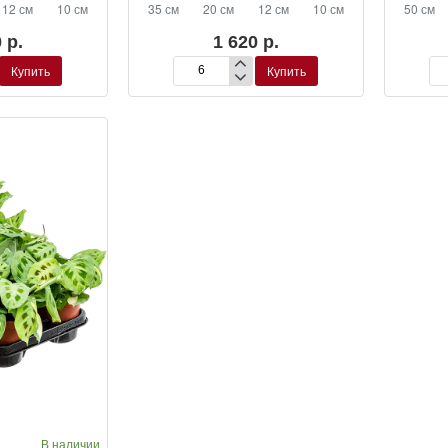
12 см
10 см
35 см
20 см
12 см
10 см
50 см
 р.
1 620 р.
Купить
Купить
Маранта
Ма
я
беложильчатая
бе
‘Лемон’
‘Ле
по
В наличии