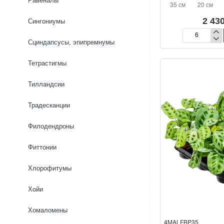
Равеналы
35 см
20 см
2 430
Сингониумы
Маранта
Сциндапсусы, эпипремнумы
беложильчата
‘Иксклюзив
Тетрастигмы
Дарк’
Тилландсии
Традесканции
Филодендроны
Фиттонии
Хлорофитумы
Хойи
Хомаломены
4MALFBP35