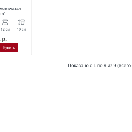
ожильчатая
та’
12 см
10 см
 р.
Купить
я
Показано с 1 по 9 из 9 (всего