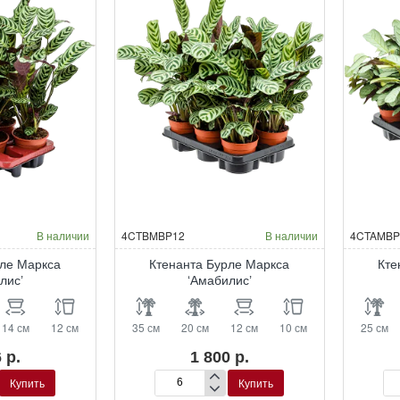
В наличии
4CTBMBP12
В наличии
4CTAMBP
рле Маркса
Ктенанта Бурле Маркса
Кте
лис’
‘Амабилис’
14 см
12 см
35 см
20 см
12 см
10 см
25 см
 р.
1 800 р.
Купить
Купить
Ктенанта
Кт