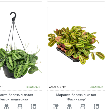
рле
беложильчатая
ркса
Керховена
агрис’
10
В наличии
4MAFABP12
В наличии
анта беложильчатая
Маранта беложильчатая
‘Лемон’ подвесная
‘Фасинатор’