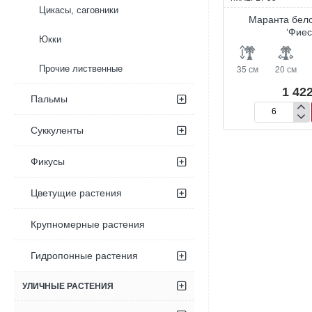
Цикасы, саговники
Маранта бел
‘Фиес
Юкки
35 см
20 см
Прочие лиственные
1 422
Пальмы
Маранта
Суккуленты
беложильчата
‘Фиеста’
Фикусы
Цветущие растения
Крупномерные растения
Гидропонные растения
УЛИЧНЫЕ РАСТЕНИЯ