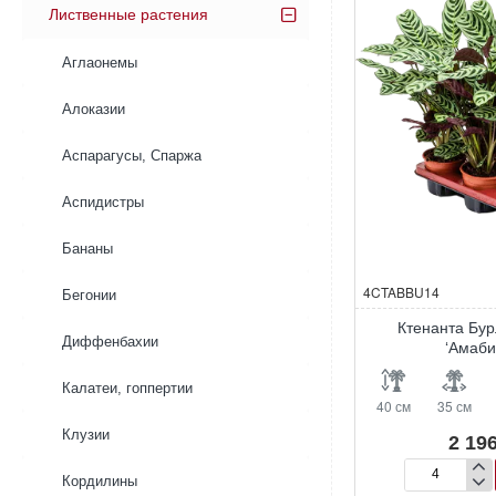
Лиственные растения
Аглаонемы
Алоказии
Аспарагусы, Спаржа
Аспидистры
Бананы
4CTABBU14
Бегонии
Ктенанта Бу
Диффенбахии
‘Амаби
Калатеи, гоппертии
40 см
35 см
Клузии
2 196
Кордилины
Ктенанта