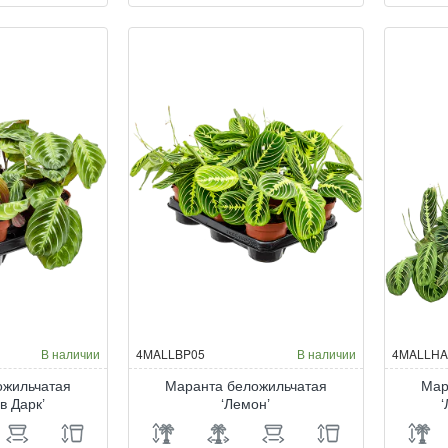
Бурле
Бу
Маркса
Ма
‘Амабилис’
‘Ам
В наличии
4MALLBP05
В наличии
4MALLHA
ожильчатая
Маранта беложильчатая
Мар
в Дарк’
‘Лемон’