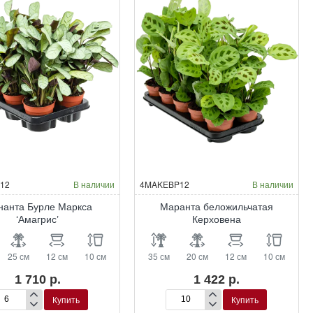
12
В наличии
4MAKEBP12
В наличии
нанта Бурле Маркса
Маранта беложильчатая
‘Амагрис’
Керховена
25 см
12 см
10 см
35 см
20 см
12 см
10 см
1 710 р.
1 422 р.
Купить
Купить
енанта
Маранта