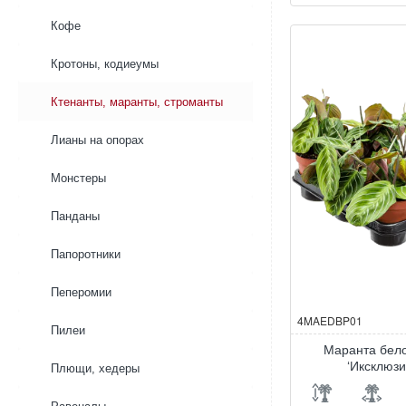
Бурле
Маркса
Кофе
‘Амабилис’
Кротоны, кодиеумы
Ктенанты, маранты, строманты
Лианы на опорах
Монстеры
Панданы
Папоротники
Пеперомии
4MAEDBP01
Пилеи
Маранта бел
‘Иксклюзи
Плющи, хедеры