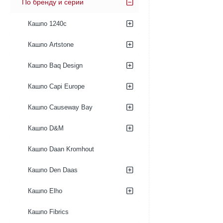
По бренду и серии
Кашпо 1240c
Кашпо Artstone
Кашпо Baq Design
Кашпо Capi Europe
Кашпо Causeway Bay
Кашпо D&M
Кашпо Daan Kromhout
Кашпо Den Daas
Кашпо Elho
Кашпо Fibrics