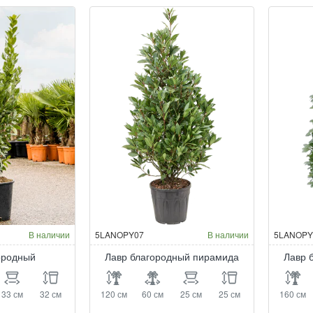
В наличии
5LANOPY07
В наличии
5LANOPY
ородный
Лавр благородный пирамида
Лавр 
33 см
32 см
120 см
60 см
25 см
25 см
160 см