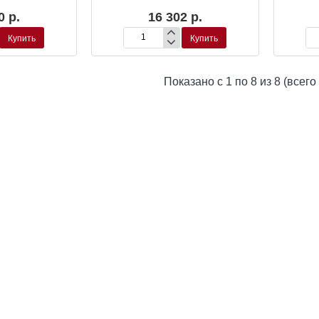
0 р.
16 302 р.
Купить
Купить
Лавр
Ла
благородный
бл
пирамида
пи
Показано с 1 по 8 из 8 (всего