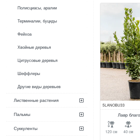
Полисциасы, аралии
Терминалии, буциды
Фейхоа
Хвойные деревья
Цитрусовые деревья
Шеффлеры
Другие виды деревьев
Лиственные растения
5LANOBU33
Пальмы
Лавр благ
Суккуленты
120 см
40 см