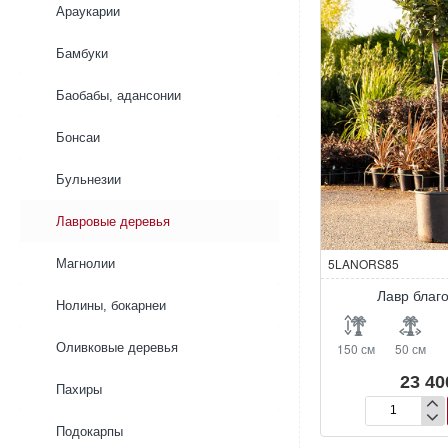
Араукарии
Бамбуки
Баобабы, адансонии
Бонсаи
Бульнезии
Лавровые деревья
5LANORS85
Магнолии
Лавр благ
Нолины, бокарнеи
150 см
50 см
Оливковые деревья
23 40
Пахиры
Лавр
Подокарпы
благородный