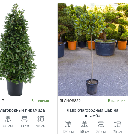
17
В наличии
5LANOSS20
В наличии
благородный пирамида
Лавр благородный шар на
штамбе
60 см
30 см
30 см
120 см
50 см
25 см
25 см