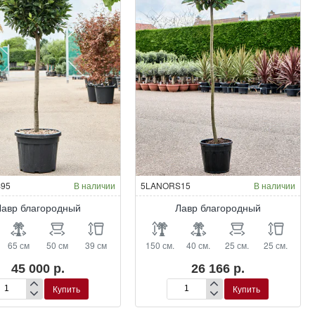
95
В наличии
5LANORS15
В наличии
Лавр благородный
Лавр благородный
65 см
50 см
39 см
150 см.
40 см.
25 см.
25 см.
45 000 р.
26 166 р.
Купить
Купить
вр
Лавр
агородный
благородный