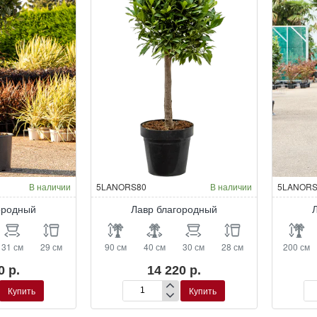
В наличии
5LANORS80
В наличии
5LANORS
ородный
Лавр благородный
31 см
29 см
90 см
40 см
30 см
28 см
200 см
0 р.
14 220 р.
Купить
Купить
Лавр
Ла
благородный
бл