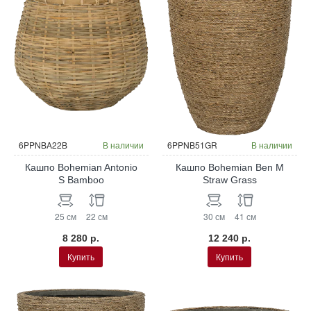
6PPNBA22B
В наличии
6PPNB51GR
В наличии
Кашпо Bohemian Antonio
Кашпо Bohemian Ben M
S Bamboo
Straw Grass
25 см
22 см
30 см
41 см
8 280 р.
12 240 р.
Купить
Купить