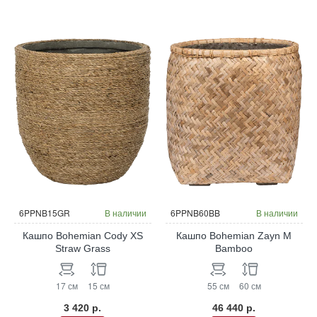
6PPNB15GR
В наличии
6PPNB60BB
В наличии
Кашпо Bohemian Cody XS
Кашпо Bohemian Zayn M
Straw Grass
Bamboo
17 см
15 см
55 см
60 см
3 420 р.
46 440 р.