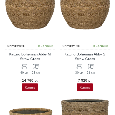
6PPNB28GR
В наличии
6PPNB21GR
В наличии
Кашпо Bohemian Abby M
Кашпо Bohemian Abby S
Straw Grass
Straw Grass
40 см
28 см
30 см
21 см
14 760 р.
7 920 р.
Купить
Купить