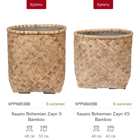
Купить
Купить
6PPNB53BB
В наличии
6PPNB42BB
В наличии
Кашпо Bohemian Zayn S
Кашпо Bohemian Zayn XS
Bamboo
Bamboo
48 см
53 см
46 см
42 см