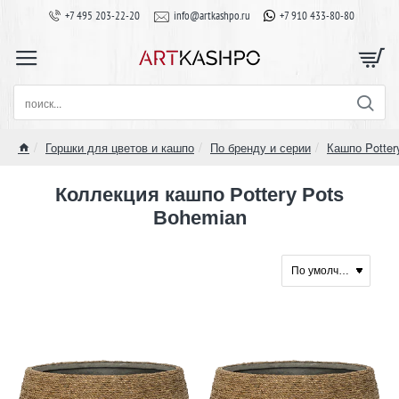
+7 495 203-22-20
info@artkashpo.ru
+7 910 433-80-80
поиск...
Горшки для цветов и кашпо
По бренду и серии
Кашпо Potter
home
Коллекция кашпо Pottery Pots
Bohemian