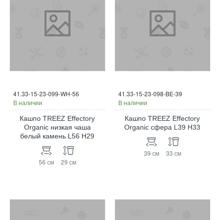
41.33-15-23-099-WH-56
41.33-15-23-098-BE-39
В наличии
В наличии
Кашпо TREEZ Effectory
Кашпо TREEZ Effectory
Organic низкая чаша
Organic сфера L39 H33
белый камень L56 H29
39 см
33 см
56 см
29 см