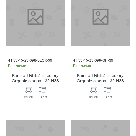
41.33-15-23-098-BLCK-39
41.33-15-23-098-GR-39
В наличии
В наличии
Кашпо TREEZ Effectory
Кашпо TREEZ Effectory
Organic сфера L39 H33
Organic сфера L39 H33
39 см
33 см
39 см
33 см