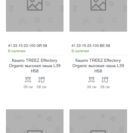
41.33-15-23-100-GR-58
41.33-15-23-100-BE-58
В наличии
В наличии
Кашпо TREEZ Effectory
Кашпо TREEZ Effectory
Organic высокая чаша L39
Organic высокая чаша L39
H58
H58
39 см
58 см
39 см
58 см