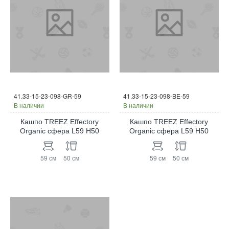
41.33-15-23-098-GR-59
41.33-15-23-098-BE-59
В наличии
В наличии
Кашпо TREEZ Effectory
Кашпо TREEZ Effectory
Organic сфера L59 H50
Organic сфера L59 H50
59 см
50 см
59 см
50 см