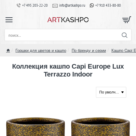
+7 495 203-22-20
info@artkashpo.ru
+7 910 433-80-80
поиск...
Горшки для цветов и кашпо
По бренду и серии
Кашпо Capi E
home
Коллекция кашпо Capi Europe Lux
Terrazzo Indoor