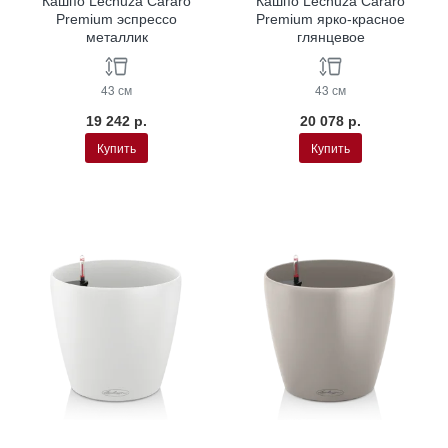
Кашпо Lechuza Cararo
Кашпо Lechuza Cararo
Premium эспрессо
Premium ярко-красное
металлик
глянцевое
43 см
43 см
19 242 р.
20 078 р.
Купить
Купить