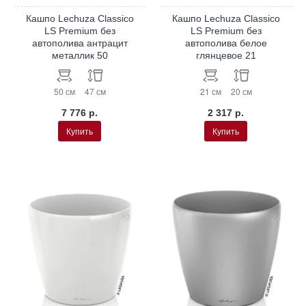
Кашпо Lechuza Classico
Кашпо Lechuza Classico
LS Premium без
LS Premium без
автополива антрацит
автополива белое
металлик 50
глянцевое 21
50 см
47 см
21 см
20 см
7 776 р.
2 317 р.
Купить
Купить