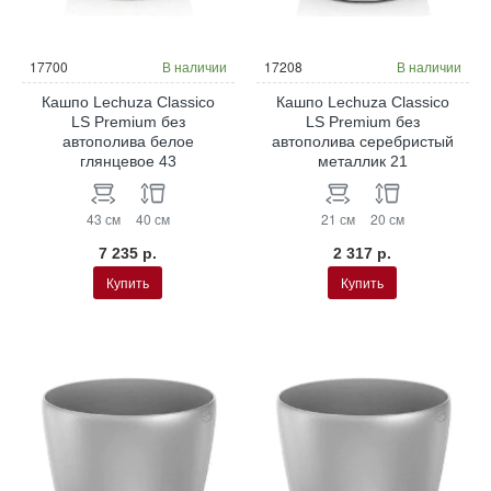
17700
В наличии
17208
В наличии
Кашпо Lechuza Classico
Кашпо Lechuza Classico
LS Premium без
LS Premium без
автополива белое
автополива серебристый
глянцевое 43
металлик 21
43 см
40 см
21 см
20 см
7 235 р.
2 317 р.
Купить
Купить