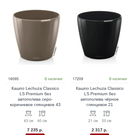
16095
В наличии
17209
В наличии
Кашпо Lechuza Classico
Кашпо Lechuza Classico
LS Premium без
LS Premium без
автополива серо-
автополива чёрное
коричневое глянцевое 43
глянцевое 21
43 см
40 см
21 см
20 см
7 235 р.
2 317 р.