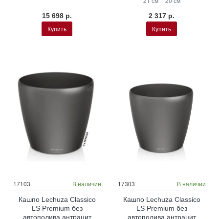
21 см
20 см
15 698 р.
2 317 р.
Купить
Купить
17103
В наличии
17303
В наличии
Кашпо Lechuza Classico
Кашпо Lechuza Classico
LS Premium без
LS Premium без
автополива антрацит
автополива антрацит