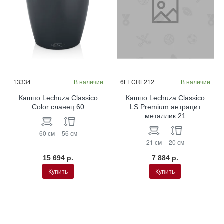
13334
В наличии
6LECRL212
В наличии
Кашпо Lechuza Classico
Кашпо Lechuza Classico
Color сланец 60
LS Premium антрацит
металлик 21
60 см
56 см
21 см
20 см
15 694 р.
7 884 р.
Купить
Купить