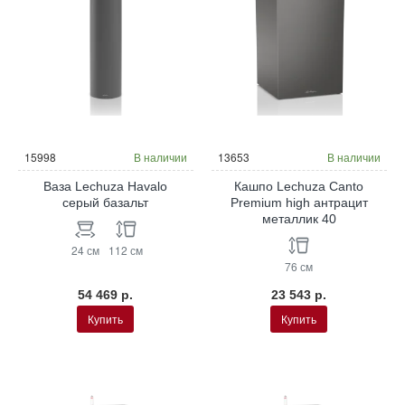
15998
В наличии
13653
В наличии
Ваза Lechuza Havalo
Кашпо Lechuza Canto
серый базальт
Premium high антрацит
металлик 40
24 см
112 см
76 см
54 469 р.
23 543 р.
Купить
Купить