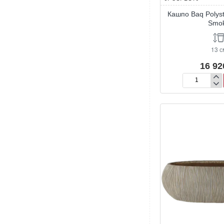
Кашпо Baq Polyst
Smo
13 с
16 92
Кашпо
Baq
Polystone
Plain
Boat
Smoke