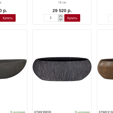
м
18 см
0 р.
29 520 р.
Купить
Купить
Кашпо
Ка
Baq
Ba
Polystone
Pol
Plain
Pla
Boat
Bo
Natural
Ro
В наличии
6TWIOB85B
В наличии
6TWIOC3