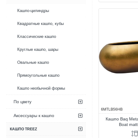
Baq
Metallic
Кашпо-цилиндры
Silver
leaf
Квадратные кашпо, кубы
Boat
matt
coffee
Классические кашпо
Круглые кашпо, шары
Овальные кашпо
Прямоугольные кашпо
Кашпо необычной формы
По цвету
6MTLB56HB
Аксессуары к кашпо
Кашпо Baq Metall
Boat mat
КАШПО TREEZ