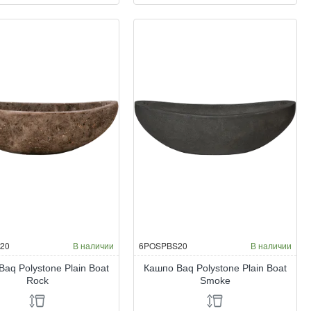
q
Baq
allic
Metallic
ver
Silver
f
leaf
at
Boat
t
matt
pper
copper
20
В наличии
6POSPBS20
В наличии
aq Polystone Plain Boat
Кашпо Baq Polystone Plain Boat
Rock
Smoke