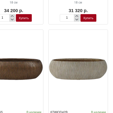
18 см
18 см
34 200 р.
31 320 р.
Купить
Купить
шпо
Кашпо
q
Baq
ystone
Polystone
in
Plain
at
Boat
ck
Smoke
65
В наличии
6TWIOD42B
В наличии