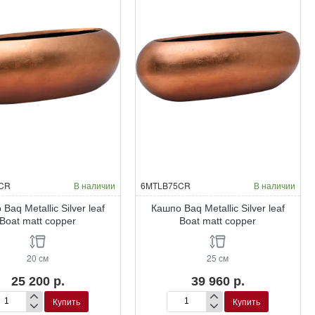
CR
В наличии
6MTLB75CR
В наличии
Baq Metallic Silver leaf
Кашпо Baq Metallic Silver leaf
Boat matt copper
Boat matt copper
20 см
25 см
25 200 р.
39 960 р.
Купить
Купить
шпо
Кашпо