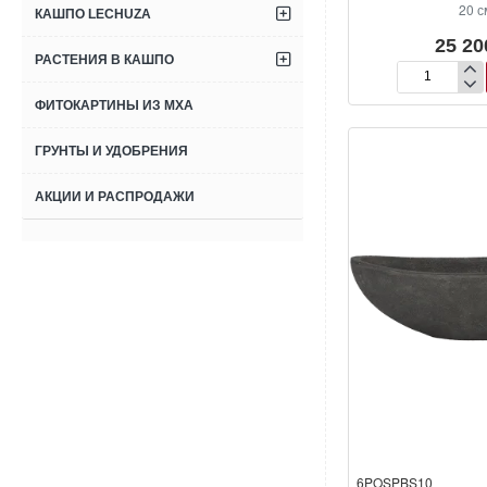
20 с
КАШПО LECHUZA
25 20
РАСТЕНИЯ В КАШПО
Кашпо
Baq
ФИТОКАРТИНЫ ИЗ МХА
Metallic
Silver
ГРУНТЫ И УДОБРЕНИЯ
leaf
Boat
АКЦИИ И РАСПРОДАЖИ
matt
honey
6POSPBS10