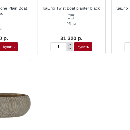
one Plain Boat
Кашпо Twist Boat planter black
Кашпо T
ke
25 см
м
0 р.
31 320 р.
Купить
Купить
Кашпо
Ка
Twist
Twi
Boat
Bo
planter
pla
black
br