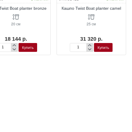
wist Boat planter bronze
Кашпо Twist Boat planter camel
20 см
25 см
18 144 р.
31 320 р.
Купить
Купить
шпо
Кашпо
st
Twist
at
Boat
nter
planter
onze
camel