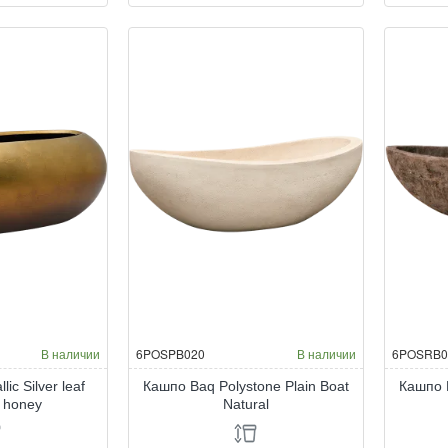
Baq
Ba
Metallic
Met
Silver
Sil
leaf
lea
Boat
Bo
matt
mat
coffee
co
В наличии
6POSPB020
В наличии
6POSRB0
ic Silver leaf
Кашпо Baq Polystone Plain Boat
Кашпо B
t honey
Natural