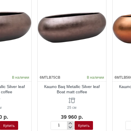
В наличии
6MTLB75CB
В наличии
6MTLB56
ic Silver leaf
Кашпо Baq Metallic Silver leaf
Кашпо 
 coffee
Boat matt coffee
м
25 см
0 р.
39 960 р.
Купить
Купить
Кашпо
Ка