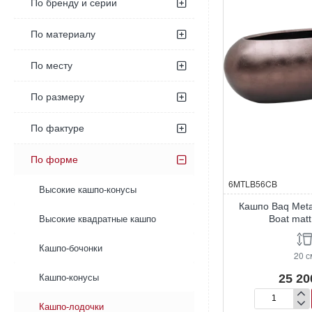
По бренду и серии
По материалу
По месту
По размеру
По фактуре
По форме
6MTLB56CB
Высокие кашпо-конусы
Кашпо Baq Metall
Boat matt
Высокие квадратные кашпо
Кашпо-бочонки
20 с
25 20
Кашпо-конусы
Кашпо
Кашпо-лодочки