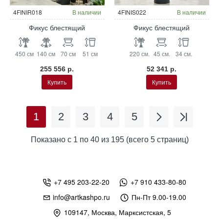
4FINIR018
В наличии
4FINIS022
В наличии
Фикус блестящий
Фикус блестящий
450 см
140 см
70 см
51 см
220 см.
45 см.
34 см.
255 556 р.
52 341 р.
Купить
Купить
1
2
3
4
5
Показано с 1 по 40 из 195 (всего 5 страниц)
+7 495 203-22-20
+7 910 433-80-80
info@artkashpo.ru
Пн-Пт 9.00-19.00
109147, Москва, Марксистская, 5