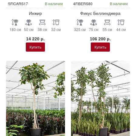
5FICARS17
В наличии
4FIBERS80
В наличии
Инжир
Фикус Беллинджера
180 см
50 см
38 см
32 см
325 см
75 см
55 см
44 см
14 220 р.
106 200 р.
Купить
Купить