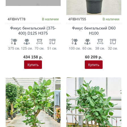
4FIBHVT78
В наличии
4FIBHVT55
В наличии
Фикус бенгальский (375-
Фикус бенгальский D60
400) D125 H375
H100
375 см.
125 см.
70 см.
51 см.
100 см.
60 см.
38 см.
32 см.
434 158 р.
60 209 р.
Купить
Купить