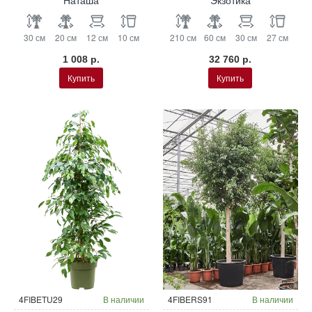
‘Наташа’
‘Экзотика’
30 см
20 см
12 см
10 см
210 см
60 см
30 см
27 см
1 008 р.
32 760 р.
Купить
Купить
4FIBETU29
В наличии
4FIBERS91
В наличии