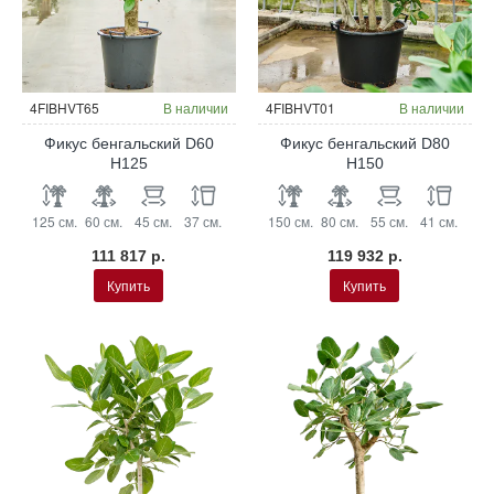
4FIBHVT65
В наличии
4FIBHVT01
В наличии
Фикус бенгальский D60
Фикус бенгальский D80
H125
H150
125 см.
60 см.
45 см.
37 см.
150 см.
80 см.
55 см.
41 см.
111 817 р.
119 932 р.
Купить
Купить