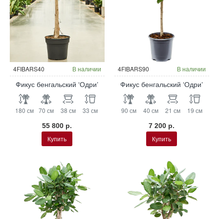
4FIBARS40
В наличии
4FIBARS90
В наличии
Фикус бенгальский ‘Одри’
Фикус бенгальский ‘Одри’
180 см
70 см
38 см
33 см
90 см
40 см
21 см
19 см
55 800 р.
7 200 р.
Купить
Купить