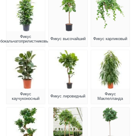
Фикус
Фикус высочайший
Фикус карликовый
бокальчатоприлистниковый
Фикус
Фикус
Фикус лировидный
каучуконосный
Маклелланда