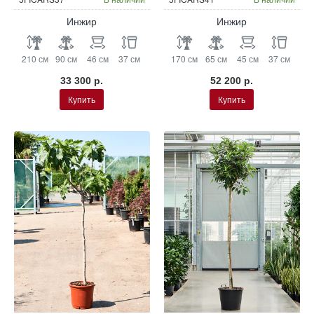
Инжир
Инжир
210 см
90 см
46 см
37 см
170 см
65 см
45 см
37 см
33 300 р.
52 200 р.
Купить
Купить