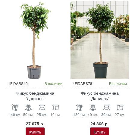
Гидропоника
1FIDARS40
В наличии
4FIDARS78
В наличии
Фикус бенджамина
Фикус бенджамина
‘Даниэль’
‘Даниэль’
140 см.
50 см.
25 см.
19 см.
130 см.
40 см.
30 см.
27 см.
27 075 р.
24 366 р.
Купить
Купить