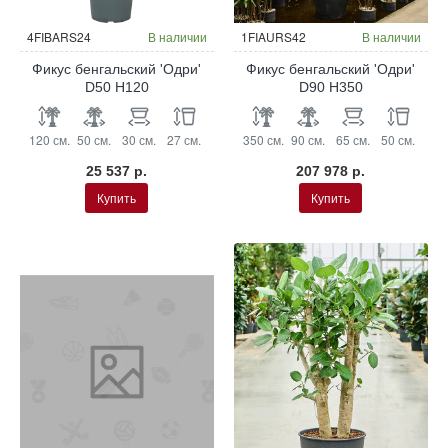
Гидропоника
4FIBARS24
В наличии
1FIAURS42
В наличии
Фикус бенгальский 'Одри'
Фикус бенгальский 'Одри'
D50 H120
D90 H350
120 см.
50 см.
30 см.
27 см.
350 см.
90 см.
65 см.
50 см.
25 537 р.
207 978 р.
Купить
Купить