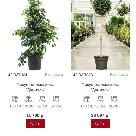
4FIDATU24
В наличии
4FIDARS23
В наличии
Фикус бенджамина
Фикус бенджамина
‘Даниэль’
‘Даниэль’
130 см
70 см
27 см
24 см
170 см.
38 см.
32 см.
11 700 р.
36 097 р.
Купить
Купить