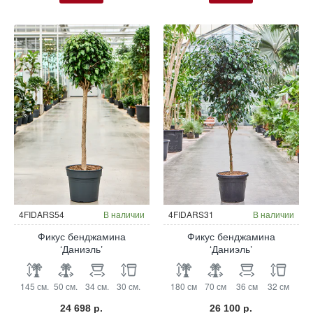
4FIDARS54
В наличии
4FIDARS31
В наличии
Фикус бенджамина
Фикус бенджамина
‘Даниэль’
‘Даниэль’
145 см.
50 см.
34 см.
30 см.
180 см
70 см
36 см
32 см
24 698 р.
26 100 р.