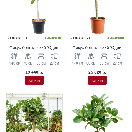
4FIBARS30
В наличии
4FIBARS50
В наличии
Фикус бенгальский ‘Одри’
Фикус бенгальский ‘Одри’
140 см
70 см
30 см
27 см
140 см
60 см
30 см
27 см
19 440 р.
25 020 р.
Купить
Купить