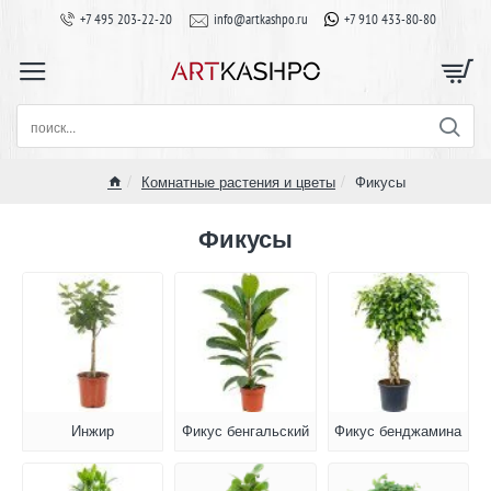
+7 495 203-22-20
info@artkashpo.ru
+7 910 433-80-80
поиск...
Комнатные растения и цветы
Фикусы
home
Фикусы
Инжир
Фикус бенгальский
Фикус бенджамина