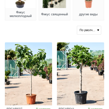
Фикус
Фикус священный
другие виды
мелкоплодный
5FICARS37
В наличии
5FICARS41
В наличии