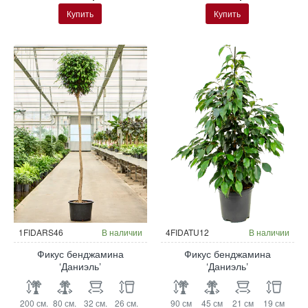
Купить
Купить
Гидропоника
1FIDARS46
В наличии
4FIDATU12
В наличии
Фикус бенджамина
Фикус бенджамина
‘Даниэль’
‘Даниэль’
200 см.
80 см.
32 см.
26 см.
90 см
45 см
21 см
19 см