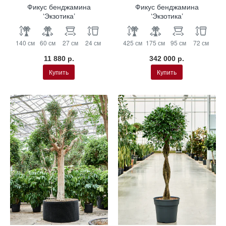
Фикус бенджамина
Фикус бенджамина
‘Экзотика’
‘Экзотика’
140 см
60 см
27 см
24 см
425 см
175 см
95 см
72 см
11 880 р.
342 000 р.
Купить
Купить