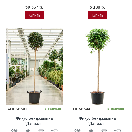
50 367 р.
5 130 р.
Купить
Купить
Гидропоника
4FIDARS01
В наличии
1FIDARS44
В наличии
Фикус бенджамина
Фикус бенджамина
‘Даниэль’
‘Даниэль’