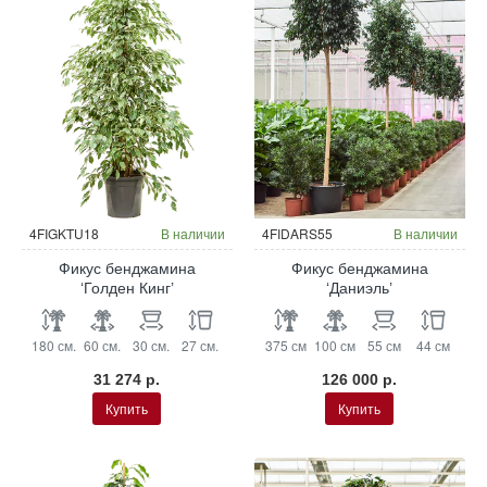
4FIGKTU18
В наличии
4FIDARS55
В наличии
Фикус бенджамина
Фикус бенджамина
‘Голден Кинг’
‘Даниэль’
180 см.
60 см.
30 см.
27 см.
375 см
100 см
55 см
44 см
31 274 р.
126 000 р.
Купить
Купить