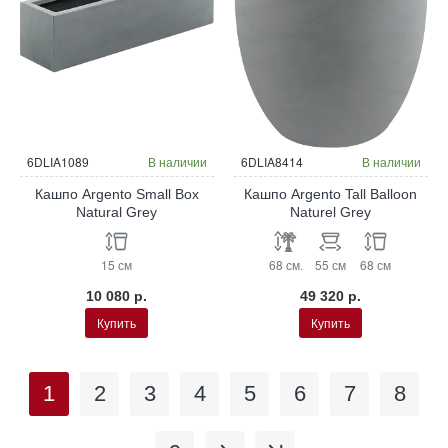
6DLIA1089
В наличии
6DLIA8414
В наличии
Кашпо Argento Small Box
Кашпо Argento Tall Balloon
Natural Grey
Naturel Grey
15 см
68 см.
55 см
68 см
10 080 р.
49 320 р.
Купить
Купить
1
2
3
4
5
6
7
8