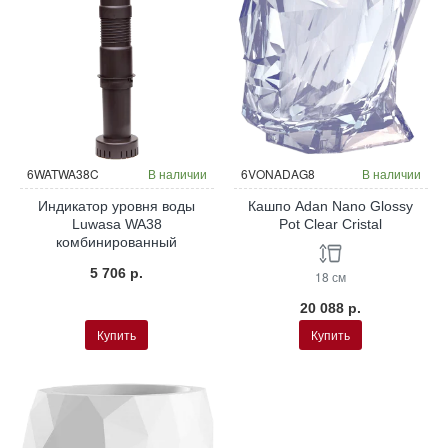
6WATWA38C
В наличии
6VONADAG8
В наличии
Индикатор уровня воды
Кашпо Adan Nano Glossy
Luwasa WA38
Pot Clear Cristal
комбинированный
5 706 р.
18 см
20 088 р.
Купить
Купить