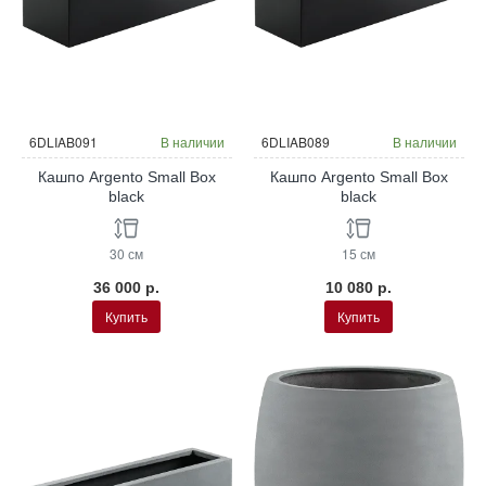
6DLIAB091
В наличии
6DLIAB089
В наличии
Кашпо Argento Small Box
Кашпо Argento Small Box
black
black
30 см
15 см
36 000 р.
10 080 р.
Купить
Купить