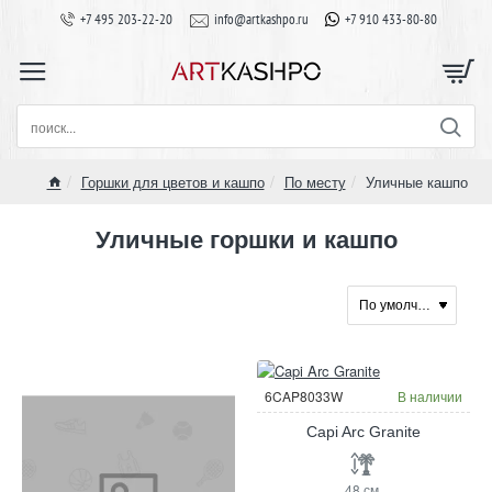
+7 495 203-22-20
info@artkashpo.ru
+7 910 433-80-80
поиск...
Горшки для цветов и кашпо
По месту
Уличные кашпо
home
Уличные горшки и кашпо
6CAP8033W
В наличии
Capi Arc Granite
48 см.