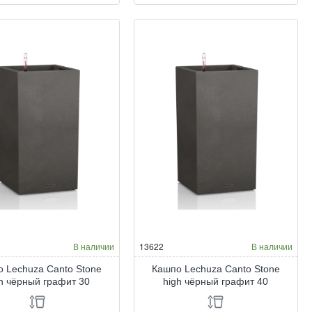
chuza
Lechuza
nto
Canto
one
Stone
h
high
лый
белый
арц
кварц
40
В наличии
13622
В наличии
 Lechuza Canto Stone
Кашпо Lechuza Canto Stone
gh чёрный графит 30
high чёрный графит 40