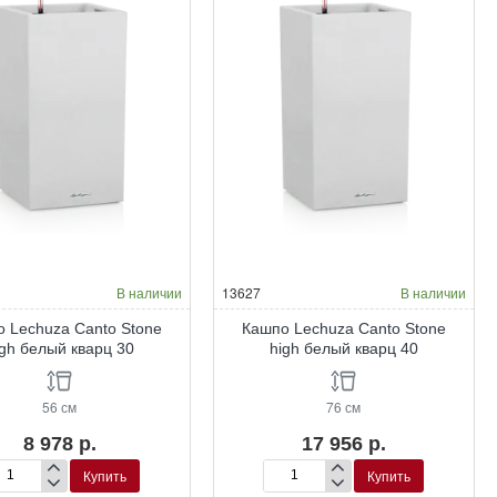
В наличии
13627
В наличии
 Lechuza Canto Stone
Кашпо Lechuza Canto Stone
igh белый кварц 30
high белый кварц 40
56 см
76 см
8 978 р.
17 956 р.
Купить
Купить
шпо
Кашпо