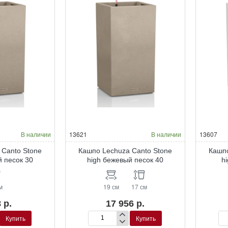
В наличии
13621
В наличии
13607
 Canto Stone
Кашпо Lechuza Canto Stone
Кашпо
й песок 30
high бежевый песок 40
h
м
19 см
17 см
 р.
17 956 р.
Купить
Купить
Кашпо
Ка