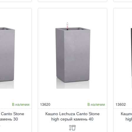
Lechuza
Le
Canto
Ca
Stone
St
high
hig
бежевый
бе
песок
кв
40
30
В наличии
13620
В наличии
13602
 Canto Stone
Кашпо Lechuza Canto Stone
Кашпо
камень 30
high серый камень 40
hi