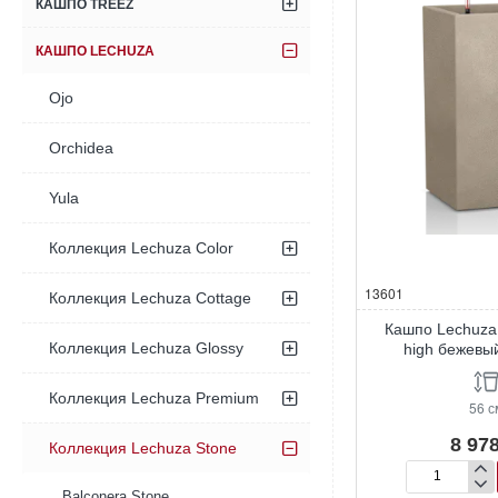
КАШПО TREEZ
КАШПО LECHUZA
Ojo
Orchidea
Yula
Коллекция Lechuza Color
13601
Коллекция Lechuza Cottage
Кашпо Lechuza
Коллекция Lechuza Glossy
high бежевы
Коллекция Lechuza Premium
56 с
8 978
Коллекция Lechuza Stone
Кашпо
Balconera Stone