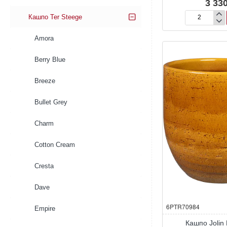
3 330
Кашпо Ter Steege
Кашпо
Jolin
Amora
Pot
Forest
Berry Blue
Breeze
Bullet Grey
Charm
Cotton Cream
Cresta
Dave
6PTR70984
Empire
Кашпо Jolin