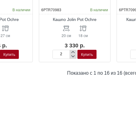
В наличии
6PTR70983
В наличии
6PTR709
 Pot Ochre
Кашпо Jolin Pot Ochre
Кашп
27 см
20 см
18 см
 р.
3 330 р.
Купить
Купить
Кашпо
Ка
Jolin
Jol
Pot
Pot
Показано с 1 по 16 из 16 (всег
Ochre
Tal
For