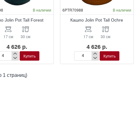
98
В наличии
6PTR70988
В наличии
о Jolin Pot Tall Forest
Кашпо Jolin Pot Tall Ochre
17 см
30 см
17 см
30 см
4 626 р.
4 626 р.
Купить
Купить
шпо
Кашпо
in
Jolin
Pot
о 1 страниц)
l
Tall
est
Ochre