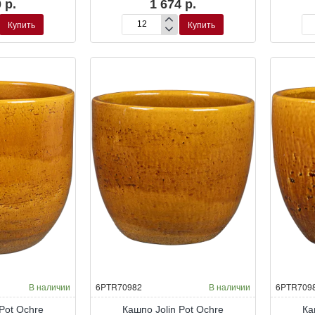
 р.
1 674 р.
Купить
Купить
Кашпо
Ка
Jolin
Jol
Pot
Pot
Forest
For
В наличии
6PTR70982
В наличии
6PTR709
 Pot Ochre
Кашпо Jolin Pot Ochre
Ка