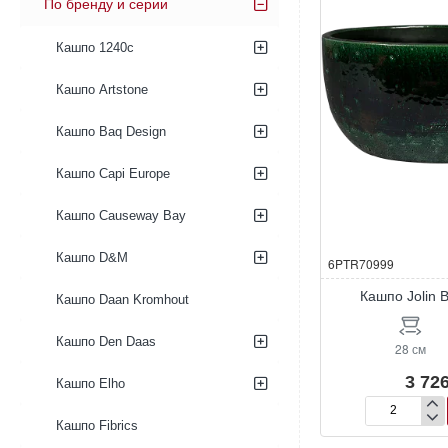
По бренду и серии
Кашпо 1240c
Кашпо Artstone
Кашпо Baq Design
Кашпо Capi Europe
Кашпо Causeway Bay
Кашпо D&M
6PTR70999
Кашпо Jolin 
Кашпо Daan Kromhout
Кашпо Den Daas
28 см
3 726
Кашпо Elho
Кашпо
Кашпо Fibrics
Jolin