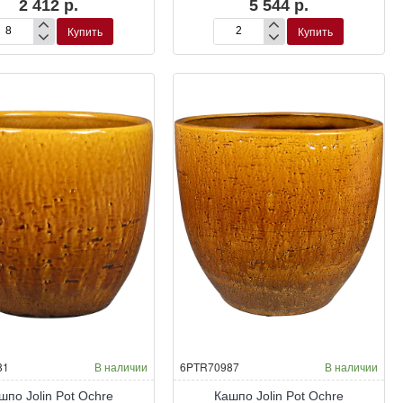
2 412 р.
5 544 р.
Купить
Купить
шпо
Кашпо
in
Jolin
Pot
est
Forest
81
В наличии
6PTR70987
В наличии
шпо Jolin Pot Ochre
Кашпо Jolin Pot Ochre