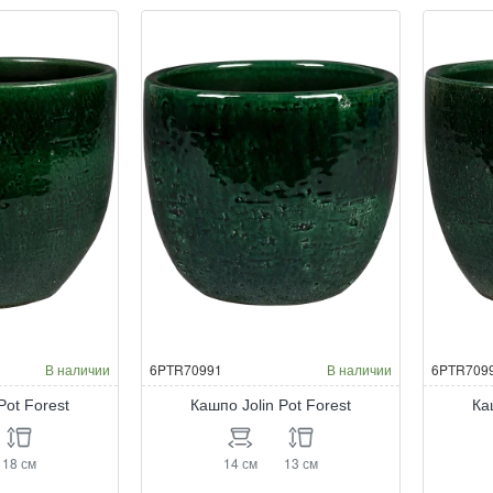
Bowl
Pot
Ochre
For
В наличии
6PTR70991
В наличии
6PTR709
Pot Forest
Кашпо Jolin Pot Forest
Ка
18 см
14 см
13 см