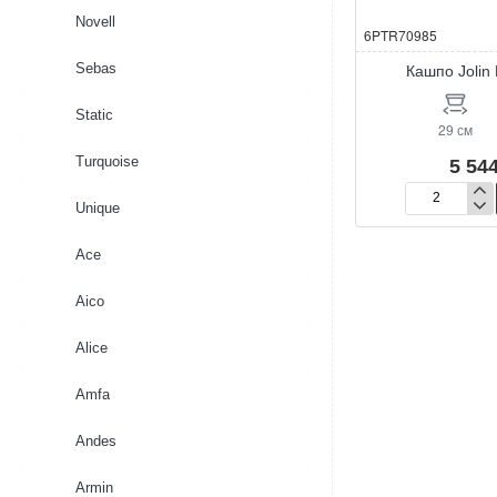
Novell
6PTR70985
Sebas
Кашпо Jolin
Static
29 см
Turquoise
5 544
Кашпо
Unique
Jolin
Pot
Ace
Ochre
Aico
Alice
Amfa
Andes
Armin