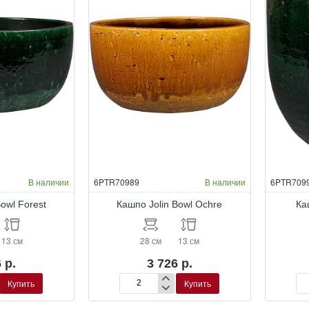
В наличии
6PTR70989
В наличии
6PTR709
Bowl Forest
Кашпо Jolin Bowl Ochre
Ка
13 см
28 см
13 см
 р.
3 726 р.
Купить
Купить
Кашпо
Ка
Jolin
Jol