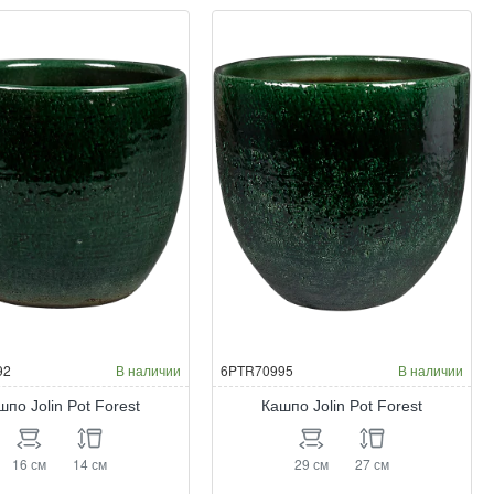
Pot
est
Forest
92
В наличии
6PTR70995
В наличии
шпо Jolin Pot Forest
Кашпо Jolin Pot Forest
16 см
14 см
29 см
27 см