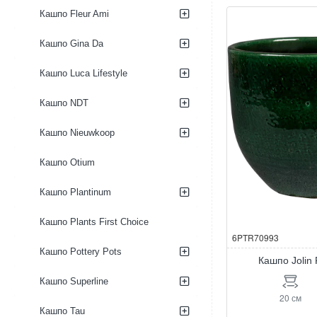
Bowl
Кашпо Fleur Ami
Forest
Кашпо Gina Da
Кашпо Luca Lifestyle
Кашпо NDT
Кашпо Nieuwkoop
Кашпо Otium
Кашпо Plantinum
Кашпо Plants First Choice
6PTR70993
Кашпо Pottery Pots
Кашпо Jolin 
Кашпо Superline
20 см
Кашпо Tau