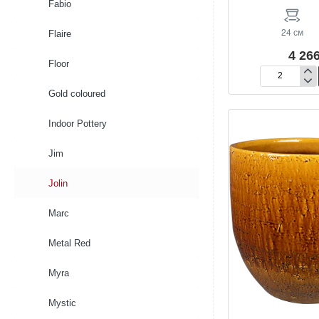
Fabio
24 см
Flaire
4 266
Floor
Кашпо
Gold coloured
Jolin
Pot
Ochre
Indoor Pottery
Jim
Jolin
Marc
Metal Red
Myra
Mystic