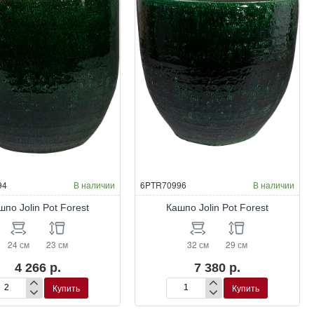
94
В наличии
6PTR70996
В наличии
шпо Jolin Pot Forest
Кашпо Jolin Pot Forest
24 см
23 см
32 см
29 см
4 266 р.
7 380 р.
Купить
Купить
шпо
Кашпо
in
Jolin