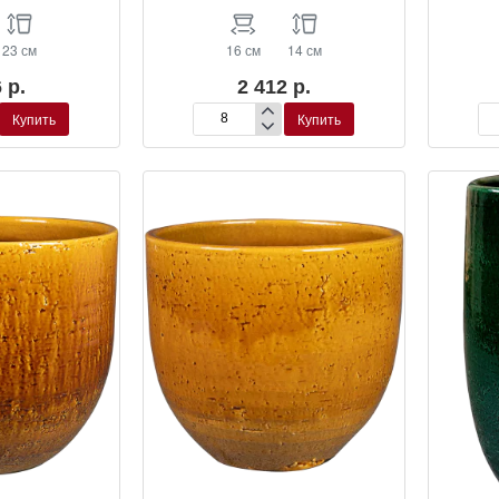
23 см
16 см
14 см
 р.
2 412 р.
Купить
Купить
Кашпо
Ка
Jolin
Jol
Pot
Pot
Ochre
Oc