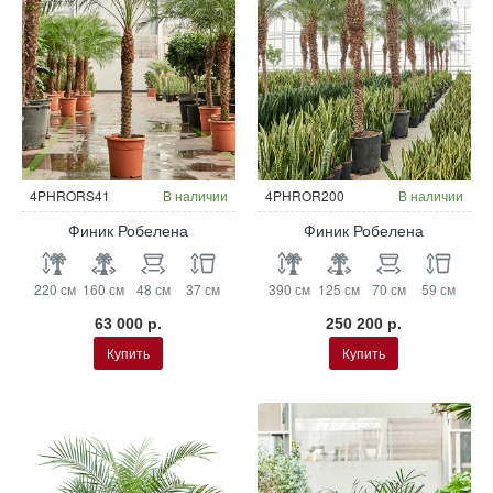
4PHRORS41
В наличии
4PHROR200
В наличии
Финик Робелена
Финик Робелена
220 см
160 см
48 см
37 см
390 см
125 см
70 см
59 см
63 000 р.
250 200 р.
Купить
Купить