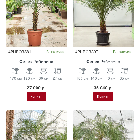
4PHRORS81
В наличии
4PHRORS97
В наличии
Финик Робелена
Финик Робелена
170 см
120 см
30 см
27 см
180 см
140 см
40 см
35 см
27 000 р.
35 640 р.
Купить
Купить