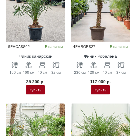
5PHCASS02
В наличии
4PHRORS27
В наличии
Финик канарский
Финик Робелена
150 см
100 см
40 см
32 см
230 см
120 см
40 см
37 см
25 200 р.
117 000 р.
Купить
Купить