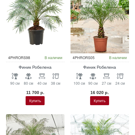
4PHRORS98
В наличии
4PHRORS05
В наличии
Финик Робелена
Финик Робелена
90 см
80 см
40 см
38 см
100 см
90 см
27 см
24 см
11 700 р.
16 020 р.
Купить
Купить