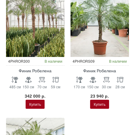
4PHROR300
В наличии
4PHRORS09
В наличии
Финик Робелена
Финик Робелена
485 см
150 см
70 см
59 см
170 см
150 см
30 см
28 см
342 000 р.
23 940 р.
Купить
Купить