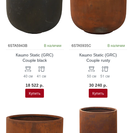
6STA5943B
В наличии
6STA5935C
В наличии
Кашпо Static (GRC)
Кашпо Static (GRC)
Couple black
Couple rusty
40 см
41 см
50 см
51 см
18 522 р.
30 240 р.
Купить
Купить