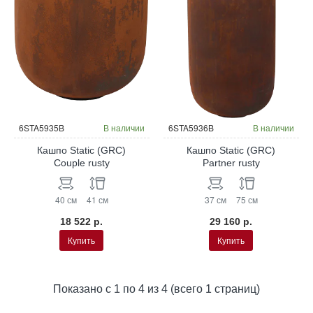
6STA5935B
В наличии
6STA5936B
В наличии
Кашпо Static (GRC)
Кашпо Static (GRC)
Couple rusty
Partner rusty
40 см
41 см
37 см
75 см
18 522 р.
29 160 р.
Купить
Купить
Показано с 1 по 4 из 4 (всего 1 страниц)