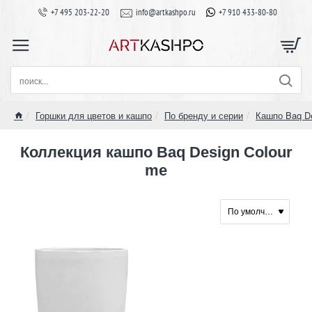
+7 495 203-22-20
info@artkashpo.ru
+7 910 433-80-80
поиск...
Горшки для цветов и кашпо
По бренду и серии
Кашпо Baq D
home
Коллекция кашпо Baq Design Colour
me